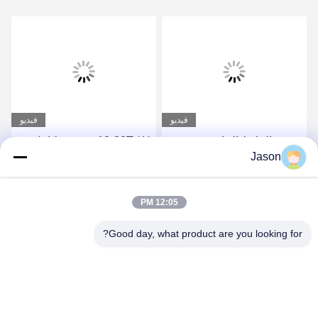
فيديو
فيديو
مصنع الملاط الجاف
10-30T / H برج نوع كامل
Jason
الأوتوماتيكي بالكامل لصنع
التلقائي بيع مصنع هاون جاف
لاصق البلاط والجص
حار
احصل على أفضل سعر
احصل على أفضل سعر
12:05 PM
Good day, what product are you looking for?
ZHENGZHOU MG INDUSTRIAL CO.,LTD