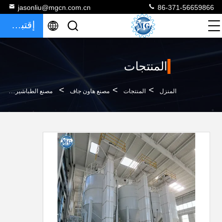
jasonliu@mgcn.com.cn
86-371-56659866
إقتباس
المنتجات
>
>
>
المنزل
المنتجات
مصنع هاون جاف
مصنع الطباشير الجافة بالكهرباء مع نظام تسخين تلقائي