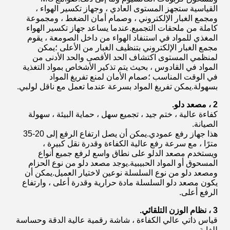
القياسية ستجهز المستوى العادي ، وجهاز تكسير الهواء ،
ومجمع الغبار الإلكتروني ، وصمام أمان الضغط ، ومجموعة
كاملة من ملحقات التجميع.عندما يساعد جهاز تكسير الهواء
المغذي للمواد في استنفاد الهواء من داخل الصومعة ، يقوم
مجمع الغبار الإلكتروني بتنظيف الغبار من الأعلى ؛يمكن
لمنظمي المستوى اكتشاف الحد الأقصى والحد الأدنى من
المواد في القادوس ، بحيث يتم تذكير الأشخاص بمواد التغذية
في الوقت المناسب ؛صمام الأمان لمنع تفريغ المواد
بسهولة.يمكن تفريغ المواد بسرعة عندما تعمل مع ناقل لولبي.
2 ، مصعد دلو.
كفاءة عالية ، ختم جيد ، تجميع سهل ، حماية البيئة ، سهولة
الصيانة.
هذا جهاز رفع عمودي.يمكن أن يصل ارتفاع الرفع إلى 20-35
مترًا ، مع سرعة رفع عالية الكفاءة وقدرة نقل كبيرة ،
ويستخدم مصعد الدلو على نطاق واسع لرفع جميع أنواع
المسحوق أو المواد الحبيبية.يوجد مصعد دلو من نوع الحزام
ومصعد دلو من نوع السلسلة نوعين لاختيار العميل.يمكن أن
يكون مصعد دلو السلسلة مادة حرارية وقدرة أعلى ، وارتفاع
الرفع أعلى.
3 ، نظام الوزن التلقائي.
قياس ذاتي عالي الكفاءة ، شاشة رقمية عالية الدقة وحساسة
للغاية.