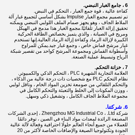
6 ، جامع الغبار النبضي.
كفاءة عالية ، قوة جمع الغبار ، التحكم في النبض.
تم تصميم مجمع الغبار Impulse بشكل أساسي لتجميع غبار آلة
الملاط الجاف ، وهو يجهز صمام الملف اللولبي النبضي ويمكنه
تحقيق إزالة الغبار تلقائيًا.مجمع الغبار هذا مدمج في الهيكل
ومريح في الصيانة ، والذي يتميز بخصائص الطاقة الحركية
الكبيرة لإزالة الرماد وكفاءة إزالة الرماد العالية.إنها تستخدم
غبار مرشح قماش خاص ، وجمع غبار جيد.يمكن للمراوح
وأسطوانة القماش ومجموعة المرشح كواحد من تقصير شبكة
الرياح وتبسيط عملية الصنعة.
7 ، خزانة التحكم.
العلامة التجارية الشهيرة PLC ، التحكم الذكي والكمبيوتر.
نظام التحكم PLC مع شخصيات ذات درجة عالية من الذكاء ،
والتحكم التلقائي من صومعة تخزين المواد الخام ، وناقل لولبي
، ووزن المكونات إلى الخلط والتعبئة والتحكم الكامل في
مجموعة الملاط الجاف الكامل ، وتشغيل ذكي وسهل.
6. شركتنا.
شركة Zhengzhou MG Industrial Co ، .Ltd ، إحدى الشركات
المصنعة الرائدة لمعدات مواد البناء في الصين ، توفر دائمًا
للعملاء من جميع أنحاء العالم حلولًا احترافية وفعالة لآلة عالية
الجودة وتكنولوجيا الصيغة والإضافات الخاصة لأكثر من 20