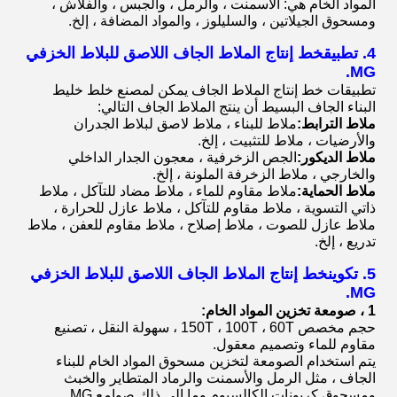
المواد الخام هي: الأسمنت ، والرمل ، والجبس ، والفلاش ،
ومسحوق الجيلاتين ، والسليلوز ، والمواد المضافة ، إلخ.
4. تطبيق
خط إنتاج الملاط الجاف اللاصق للبلاط الخزفي
MG.
تطبيقات خط إنتاج الملاط الجاف يمكن لمصنع خلط خليط
البناء الجاف البسيط أن ينتج الملاط الجاف التالي:
ملاط الترابط:
ملاط للبناء ، ملاط ​​لاصق لبلاط الجدران
والأرضيات ، ملاط ​​للتثبيت ، إلخ.
ملاط الديكور:
الجص الزخرفية ، معجون الجدار الداخلي
والخارجي ، ملاط ​​الزخرفة الملونة ، إلخ.
ملاط الحماية:
ملاط مقاوم للماء ، ملاط ​​مضاد للتآكل ، ملاط ​​
ذاتي التسوية ، ملاط ​​مقاوم للتآكل ، ملاط ​​عازل للحرارة ،
ملاط ​​عازل للصوت ، ملاط ​​إصلاح ، ملاط ​​مقاوم للعفن ، ملاط ​​
تدريع ، إلخ.
5. تكوين
خط إنتاج الملاط الجاف اللاصق للبلاط الخزفي
MG.
1 ، صومعة تخزين المواد الخام:
حجم مخصص 150T ، 100T ، 60T ، سهولة النقل ، تصنيع
مقاوم للماء وتصميم معقول.
يتم استخدام الصومعة لتخزين مسحوق المواد الخام للبناء
الجاف ، مثل الرمل والأسمنت والرماد المتطاير والخبث
ومسحوق كربونات الكالسيوم وما إلى ذلك.صوامع MG