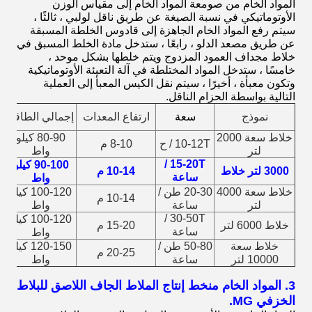
المواد الخام من صومعة المواد الخام إلى مقياس الوزن
الأوتوماتيكي في نسبة الصيغة عن طريق ناقل لولبي ، ثالثًا ،
سيتم رفع المواد الخام الجاهزة إلى قادوس الخلطة المسبقة
عن طريق مصعد الدلو ، رابعًا ، ستدخل مادة الخلط المسبق في
خلاط مجداف العمود المزدوج ويتم خلطها بشكل موحد ،
خامسًا ، ستدخل المواد المختلطة في آلة التعبئة الأوتوماتيكية
وتكون معبأة ، أخيرًا ، سيتم نقل الكيس المعبأ إلى العملية
التالية بواسطة الحزام الناقل.
نموذج
سعة
ارتفاع المعدات
إجمالي الطاقة
خلاط سعة 2000
80-90 كيلو
10-12T / ح
8-10 م
لتر
واط
15-20T /
90-100 كيلو
3000 لتر خلاط
10-14 م
ساعة
واط
خلاط سعة 4000
20-30 طن /
100-120 كيلو
10-14 م
لتر
ساعة
واط
30-50T /
100-120 كيلو
خلاط 6000 لتر
15-20 م
ساعة
واط
خلاط سعة
50-80 طن /
120-150 كيلو
20-25 م
10000 لتر
ساعة
واط
3. المواد الخام من
خط إنتاج الملاط الجاف اللاصق للبلاط
الخزفي MG.