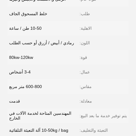
طلب:
خلط المسحوق الجاف
الاهلية:
10-50 طن / ساعة
اللون:
رمادي / أبيض / أزرق أو حسب الطلب
قوة:
80kw-120kw
عمال:
3-4 أشخاص
مقاس:
600-800 متر مربع
معادلة:
قدمت
المهندسين المتاحة لخدمة الآلات في
يتم توفير خدمة ما بعد البيع:
الخارج
التعبئة والتغليف:
10-50kg / bag آلة التعبئة التلقائية