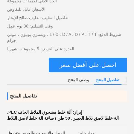
الحد الأدنى لكمية: 1 مجموعة
الأسعار: قابل للتفاوض
تفاصيل التغليف: تغليف صالح للإبحار
وقت التسليم: 30 يوم عمل
شروط الدفع: L / C ، D / A ، D / P ، T / T ، ويسترن يونيون ، موني
جرام
القدرة على العرض: 5 مجموعات شهريا
احصل على أفضل سعر
تفاصيل المنتج
وصف المنتج
تفاصيل المنتج
إبراز:
آلة خلط مسحوق الملاط الجاف PLC
,
آلة خلط لاصق بلاط الجبس
,
50 طن / ساعة آلة خلط لاصق البلاط
مواد خام:
الرمل والاسمنت والجبس وغيرها