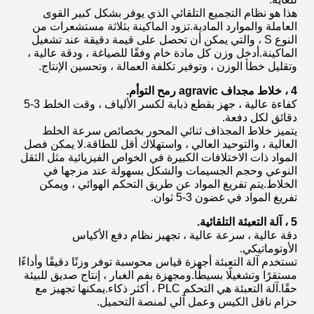
هذا هو نظام التجميع التلقائي الذي يوفر بشكل كبير القوى
العاملة والموارد المادية.تزود الماكينة بثلاثة مستشعرات من
النوع S ، والتي يمكن أن تحصل على قيمة دقيقة عند تشغيل
الماكينة.أدخل وزن كل مادة خام وفقًا للصياغة ، ودقة عالية ،
وتقليل خطأ الوزن ، وتوفير تكلفة العمالة ، وتحسين الإنتاج.
4 ، خلاط مجداف agravic رمح التوأم.
كفاءة عالية ، جهز بقطع ذبابة لكسر الألياف ، وقت الخلط 3-5
دقائق لكل دفعة.
يتميز خلاط المجذاف ثنائي المحور بخصائص سرعة الخلط
العالية ، والتوحيد العالي ، واستهلاك أقل للطاقة.لا يمكن فصل
المواد ذات الاختلافات الكبيرة في الخواص الفيزيائية مثل الثقل
النوعي وحجم الجسيمات والشكل بسهولة عند مزجها في
الخلاط.يتم تفريغ المواد عن طريق التحكم الهوائي ، ويمكن
تفريغ المواد في غضون 3-5 ثوان.
5 ، آلة التعبئة التلقائية.
دقة عالية ، سرعة عالية ، تجهيز نظام دفع الأكياس
الأوتوماتيكي.
تستخدم آلة التعبئة أجهزة قياس محوسبة توفر وزنًا دقيقًا وأداءًا
مستقرًا وتشغيلًا بسيطًا.ومجهزة بفم الغبار ، إنتاج صديق للبيئة
حقًا.آلة التعبئة هي التحكم PLC ، أكثر ذكاء.يمكنها تجهيز مع
حزام ناقل الكيس وعمل آلي لمنصة التحميل.