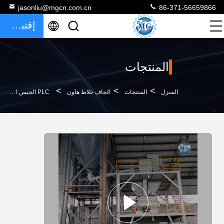
jasonliu@mgcn.com.cn
86-371-56659866
إقتباس
المنتجات
>
>
>
المنزل
المنتجات
الجاف خلاط هاون
PLC الجبس الجص لاصق البلاط آلة خلط مسحوق خلط مسحوق الملاط الجاف