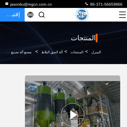
jasonliu@mgcn.com.cn
86-371-56659866
إقتباس
المنتجات
>
>
>
المنزل
المنتجات
آلة لاصق البلاط
مصنع آلة تصنيع لاصق البلاط الأوتوماتيكي 220 فولت هاون بريمكس هوبر