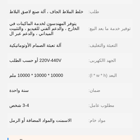
طلب:
خلط الملاط الجاف ، آلة صنع لاصق البلاط
يتوفر المهندسون لخدمة الماكينات في
توفير خدمة ما بعد البيع:
الخارج ، والدعم الفني للفيديو ، والتثبيت
الميداني ، والدعم عبر ال
التعبئة والتغليف:
آلة تعبئة الصمام الأوتوماتيكية
الجهد االكهربى:
220V-440V أو حسب الطلب
البعد (l * w * h):
10000 * 10000 * 10000 ملم
ضمان:
سنة واحدة
مطلوب عامل:
3-4 شخص
مواد خام:
الاسمنت والمواد المضافة أو الرمل