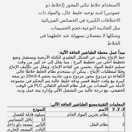
3استخدام خلاط ثنائي المحور ((خلاط ذو 
عمودين) لديه توحيد خليط عال، والمواد ذات 
الاختلافات الكبيرة في الخصائص الفيزيائية 
مثل الجاذبية النوعية،حجم الجسيمات 
وشكلها لا ينفصلان بسهولة عند خلطهما في 
الخلاط.
مبدأ عمل محطة الطباشير الجافة الآلية
:
خط الإنتاج يتخلى عن الشكل التقليدي للكتلة الأرضية ويستقبل وضع
تخطيط أعلى من تخطيط البرج ، مما يقلل إلى حد كبير من وقت
تسليم خليط المواد ،يحسن من كفاءة الإنتاج، ويقلل من تكاليف الإنتاج.
وفقًا لمتطلبات الإنتاج ، يمكن أن يستخدم نظام الخلط خلاطًا عالي
الكفاءة ذو مزدوج محور مزدوج بدون جاذبية بحجم 4-10m3 ذو سعة
كبيرة مع وقت خليط قصير ودقة خليط عالية.يتم التحكم في مجموعة
كاملة من المعدات من قبل نظام التحكم التلقائي PLC في الوقت
الحقيقي، مع درجة عالية من التشغيل الآلي وإدارة بيئة عمل ودية.
المعلمات التقنية
مصنع الطباشير الجافة الآلي
:
لا، لا، لا
الاسم
النموذج
1
نظام تخزين المواد الخام
سيلوه قابلة للفصل
أنا
ناقل المسامير
2
نظام النقل
الثاني
مصعد دلو داخلي
الثالث
المصعد الخارجي للد