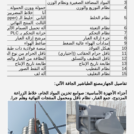
3
المواد المضافة الصغيرة ونظام الوزن
4
نظام التوزيع والوزن
حمولة ووزن الحمولة
أنا
خلاط المضربين الم
5
نظام الخلط
الثاني
خليط الـ (Premix Hopper)
الثالث
المنتج النهائي
6
نظام التعبئة
آلة تحميل الصمام الآلي لل
7
نظام التحكم
خزانة التحكم بـ PLC
8
جزء إزالة الغبار
مرشح إزالة الغبار
9
إمدادات الهواء عالية الضغط
ضاغط الهواء
10
هيكل الفولاذ
منصة فولاذية ذات طبقتين
11
ناقل حزام الحقائب ((اختياري)
ناقل الحزام من نوع الدوار
12
ناقل التنظيف والتسلق
النظافة من الغبار والصعود ن
13
طابعة تاريخ الإنتاج
طابعة تاريخ الإنتاج
14
نظام التقطيب
آلة التقط الصور
15
نظام التغليف
آلة لف
تفاصيل الجهاز
مصنع الطباشير الجافة الآلي
:
أجزاء الأجهزة الأساسية: صوامع تخزين المواد الخام، خلاط الزراعة
المزدوج، جمع الغبار، نظام ناقل ومحمول المنتجات النهائية وهلم جرا.