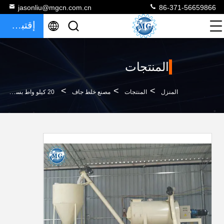
jasonliu@mgcn.com.cn
86-371-56659866
إقتباس
المنتجات
>
>
>
المنزل
المنتجات
مصنع خلط جاف
20 كيلو واط بسيط مصنع خلط جاف هاون لخلاط الشريط الحلزوني متعدد الأسمنت