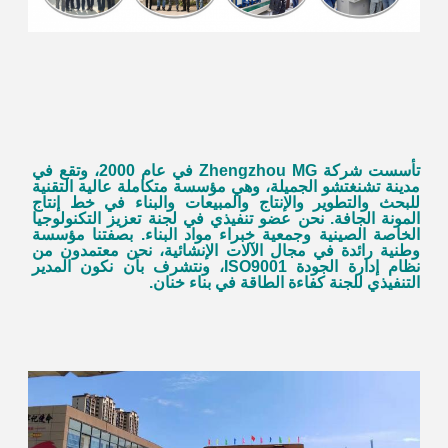
تأسست شركة Zhengzhou MG في عام 2000، وتقع في 
مدينة تشنغتشو الجميلة، وهي مؤسسة متكاملة عالية التقنية 
للبحث والتطوير والإنتاج والمبيعات والبناء في خط إنتاج 
المونة الجافة. نحن عضو تنفيذي في لجنة تعزيز التكنولوجيا 
الخاصة الصينية وجمعية خبراء مواد البناء. بصفتنا مؤسسة 
وطنية رائدة في مجال الآلات الإنشائية، نحن معتمدون من 
نظام إدارة الجودة ISO9001، ونتشرف بأن نكون المدير 
التنفيذي للجنة كفاءة الطاقة في بناء خنان.