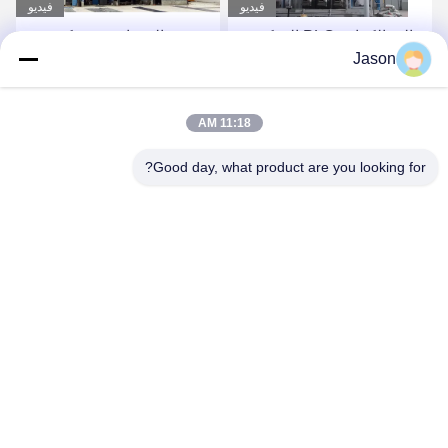
فيديو
فيديو
جودة عالية ذات سعة كبيرة
مصنع مباشر 10-30T / H
Jason
30T لكل ساعة مصنع خلط
خط إنتاج الخردل الجاف
تلقائي جاف
التلقائي خادم الخردل الجاف
احصل على أفضل سعر
احصل على أفضل سعر
11:18 AM
Good day, what product are you looking for?
ZHENGZHOU MG INDUSTRIAL CO.,LTD
jasonliu@mgcn.com.cn
86-371-56659866
No.27 Zizhu Road، High-Tech Zone، Zhengzhou City، Henan
Province، China