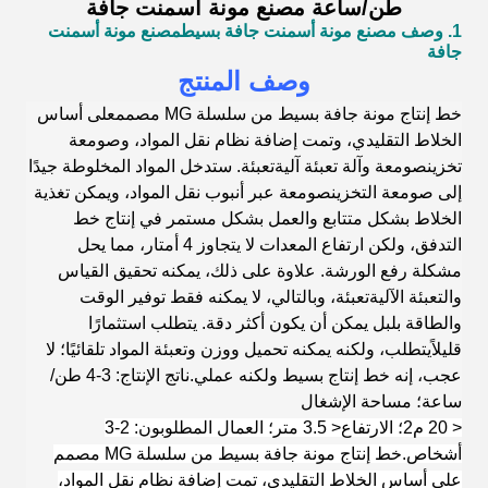
طن/ساعة مصنع مونة أسمنت جافة
1. وصف مصنع مونة أسمنت جافة بسيط
مصنع مونة أسمنت
جافة
وصف المنتج
خط إنتاج مونة جافة بسيط من سلسلة MG مصمم
على أساس
الخلاط التقليدي، وتمت إضافة نظام نقل المواد، وصومعة
تخزين
صومعة
وآلة تعبئة آلية
تعبئة
. ستدخل المواد المخلوطة جيدًا
إلى صومعة التخزين
صومعة
عبر أنبوب نقل المواد، ويمكن تغذية
الخلاط بشكل متتابع والعمل بشكل مستمر في إنتاج خط
التدفق، ولكن ارتفاع المعدات لا يتجاوز 4 أمتار، مما يحل
مشكلة رفع الورشة. علاوة على ذلك، يمكنه تحقيق القياس
والتعبئة الآلية
تعبئة
، وبالتالي، لا يمكنه فقط توفير الوقت
والطاقة بل
بل
يمكن أن يكون أكثر دقة. يتطلب استثمارًا
قليلاً
يتطلب
، ولكنه يمكنه تحميل ووزن وتعبئة المواد تلقائيًا؛ لا
عجب، إنه خط إنتاج بسيط ولكنه عملي.
ناتج الإنتاج: 3-4 طن/
ساعة؛ مساحة الإشغال
< 20 م2؛ الارتفاع< 3.5 متر؛ العمال المطلوبون: 2-3
أشخاص.خط إنتاج مونة جافة بسيط من سلسلة MG مصمم
على أساس الخلاط التقليدي، تمت إضافة نظام نقل المواد،