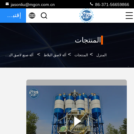
jasonliu@mgcn.com.cn
86-371-56659866
إقتباس
المنتجات
>
>
>
المنزل
المنتجات
آلة لاصق البلاط
آلة صنع لاصق البلاط الذكي 1000m2 مصنع خلاطة الملاط الجاف الأوتوماتيكي