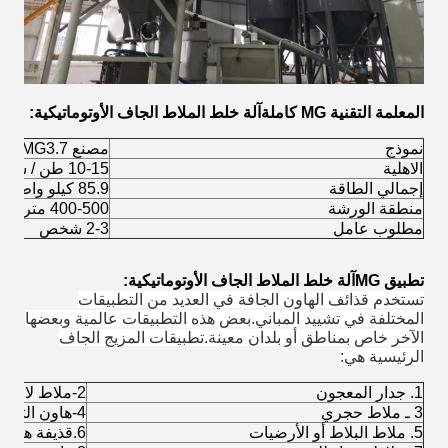
المعلمة التقنية MG كاملة
آلة خلط الملاط الجاف الأوتوماتيكية
:
نموذج
مصنع MG3.7
الاهلية
10-15 طن / ساعة
إجمالي الطاقة
85.9 كيلو واط
منطقة الورشة
400-500 متر مربع
مطلوب عامل
2-3 شخص
تطبيق MG
آلة خلط الملاط الجاف الأوتوماتيكية
:
تستخدم قذائف الهاون الجافة في العديد من التطبيقات
المختلفة في تشييد المباني.بعض هذه التطبيقات عالمية وبعضها
الآخر خاص بمناطق أو بلدان معينة.تطبيقات المزيج الجاف
الرئيسية هي:
1. جدار المعجون
2-ملاط لاصق للأرضيات أو البلاط
3 ـ ملاط ​​حجري
4-هاون التسوية الذاتية
5. ملاط ​​البلاط أو الأرضيات
6.قذيفة هاون