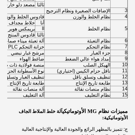
ثالثا
مصعد دلو خارجي
3
الإضافات الصغيرة ونظام الترجيح
4
نظام الخلط والوزن
قادوس الخلط والوزن
أنا
خلاط مجداف بعمو
II
5
نظام الخلط
بريمكس هوبر
ثالثا
قادوس المنتج النه
6
نظام التعبئة
آلة تعبئة ميناء صمام ال
7
نظام التحكم
خزانة التحكم PLC
8
جزء الغبار
مرشح غبار نبضي
9
إمداد هواء عالي الضغط
ضاغط الهواء
10
الهيكل الصلب
منصة فولاذية ذات طبقت
11
ناقل حزام الكيس (اختياري)
نوع الأسطوانة الحزام ال
12
تنظيف وتسلق ناقل
تنظيف الغبار وتسلق نا
13
طابعة تاريخ الإنتاج
طابعة تاريخ الإنتاج
14
نظام منصات نقالة
آلة منصات نقالة
15
نظام التغليف
آلة التغليف
مميزات نظام MG الأوتوماتيكي
آلة خلط الملاط الجاف
:
الأوتوماتيكية
ج: تتميز بالمظهر الرائع والجودة العالية والإنتاجية العالية