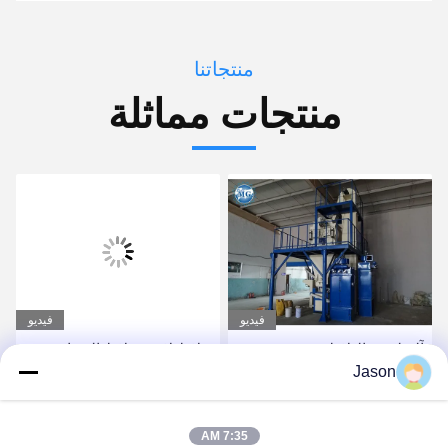
منتجاتنا
منتجات مماثلة
فيديو
فيديو
خلاط لاصق بلاط الصناعية
380V 50HZ آلة لصق البلاط
Jason
آلة لخلط الأسمنت الرمال
/ خلط خط إنتاج الملاط
خلط
الجاف
احصل على أفضل سعر
احصل على أفضل سعر
7:35 AM