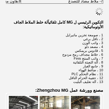
7- ملاط ​​مضاد للتصدع
8.هاون مقاوم للماء ، إلخ.
التكوين الرئيسي ل MG كامل تلقائي
آلة خلط الملاط الجاف
الأوتوماتيكية
:
1 ، صومعة تخزين ماتيرايل
2 ، ناقل برغي
3 ، واثب الوزن
4 ، مصعد دلو
5 ، قادوس بريمكس
6 ، خلاط مجداف رمح مزدوج
7 ، واثب المنتج Finis
8 ، آلة التعبئة التلقائية
9 ، جامع الغبار
10 ، ضاغط الهواء
11 ، نظام التحكم PLC
12 ، حقيبة الحزام الناقل
13 ، آلة تغليف البليت
مصنع وورشة عمل Zhengzhou MG: