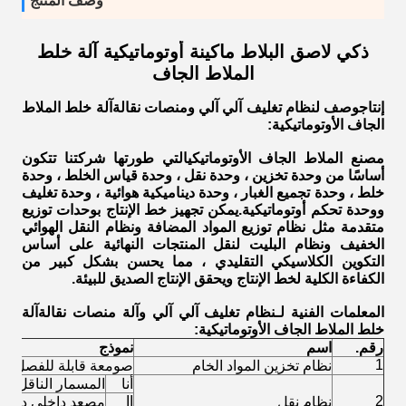
وصف المنتج
ذكي لاصق البلاط ماكينة أوتوماتيكية آلة خلط
الملاط الجاف
إنتاج
وصف ل
نظام تغليف آلي آلي ومنصات نقالة
آلة خلط الملاط
الجاف الأوتوماتيكية
:
مصنع الملاط الجاف الأوتوماتيكي
التي طورتها شركتنا تتكون
أساسًا من وحدة تخزين ، وحدة نقل ، وحدة قياس الخلط ، وحدة
خلط ، وحدة تجميع الغبار ، وحدة ديناميكية هوائية ، وحدة تغليف
ووحدة تحكم أوتوماتيكية.يمكن تجهيز خط الإنتاج بوحدات توزيع
متقدمة مثل نظام توزيع المواد المضافة ونظام النقل الهوائي
الخفيف ونظام البليت لنقل المنتجات النهائية على أساس
التكوين الكلاسيكي التقليدي ، مما يحسن بشكل كبير من
الكفاءة الكلية لخط الإنتاج ويحقق الإنتاج الصديق للبيئة.
المعلمات الفنية لـ
نظام تغليف آلي آلي وآلة منصات نقالة
آلة
خلط الملاط الجاف الأوتوماتيكية
:
رقم.
اسم
نموذج
1
نظام تخزين المواد الخام
صومعة قابلة للفصل
أنا
المسمار الناقل
II
2
نظام نقل
مصعد داخلي دلو