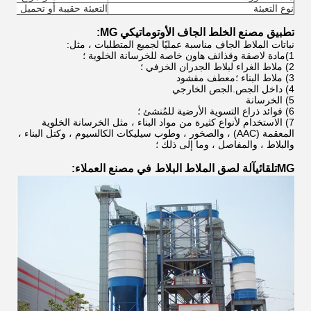
نوع التعبئة
التعبئة حقيبة أو تحميل بالجم
تطبيق مصنع الخلط الجاف الأوتوماتيكي MG:
نباتات الملاط الجاف مناسبة عمليًا لجميع المتطلبات ، مثل:
1)
مادة لاصقة وقذائف هاون خاصة للخرسانة الخلوية ؛
2) ملاط ​​الغراء لبلاط الجدران الخزفي ؛
3) ملاط ​​البناء ؛معطف مقشود
4) داخل الجص.الجص الخارجي
5) الخرسانة
6) فوائد ذراع التسوية الأرضية للمُنشئ ؛
7) الاستخدام لأنواع كثيرة من مواد البناء ، مثل الخرسانة الخلوية
المعقمة (AAC) ، والصخور ، وطوب سيليكات الكالسيوم ، وكتل البناء ،
والبلاط ، والمفاصل ، وما إلى ذلك ؛
MG
تلقائي
آلة لصق الملاط البلاط
في مصنع العملاء: