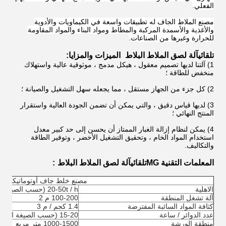
الفعلي.
مصنع الملاط الجاف له تطبيقات واسعة في الكيماويات والأدوية
والأغذية والأسمدة المركبة والمطاط ومواد البناء والمواد المقاومة
للحرارة وغيرها من الصناعات.
تلقائي
آلة لصق الملاط البلاط
الميزات والمزايا:
1) آلتنا لديها تصميم معقول ، هيكل مدمج ، موثوقية عالية واستهلاك
منخفض للطاقة ؛
2) كل جزء من الجهاز مستقل ، مما يجعله سهل التشغيل والصيانة ؛
3) لديها قياس دقيق ، والتي يمكن أن تضمن الجودة العالية واستقرار
المنتج النهائي ؛
4) يمكن لنظام إزالة الغبار الممتاز أن يحسن إلى حد كبير معدل
استخدام المواد الخام ، وتحقيق التشغيل الأخضر ، وتوفير الطاقة
والتكاليف.
المعلمات التقنية MG
تلقائي
آلة لصق الملاط البلاط
:
مصنع خلط جاف أوتوماتيكي
الاهلية
20-50t / h (حسب الصيغة المطبقة)
آلة تشغل المنطقة
100-200 م 2
كثافة المواد السائبة المفترضة
1.4 كجم / م 3
عدد الدوائر / ساعة
15-20 (حسب الصيغة المطبقة)
منطقة الورشة
1000-1500 متر مربع