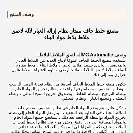
وصف المنتج
مصنع خلط جاف ممتاز نظام إزالة الغبار لآلة لاصق
ملاط ​​بلاط مواد البناء
وصف MG Automatic
آلة لصق الملاط البلاط
:
يستخدم مصنع الخلط الجاف عمومًا لإنتاج العديد من الملاط العادي
والمخصص ، والذي يشمل ملاط ​​الجص ، ملاط ​​البناء ، ملاط ​​مقاوم
للماء ، ملاط ​​لاصق للبلاط ، ملاط ​​أرضي مقاوم للاهتراء ، ملاط ​​عازل
حراري وما إلى ذلك.
يتكون مصنع خلط الملاط الجاف أساسًا من نظام تغذية الرمل الرطب
، ونظام التجفيف ، ونظام رفع الرافعة ، ونظام تخزين المواد الخام ،
ونظام الترجيح ، ونظام الخلط ، وصندوق تخزين المنتج النهائي ، ونظام
التعبئة ، ومجمع الغبار ، ونظام التحكم.
بشكل عام ، يتم وضع المواد الخام في نظام التجفيف لمصنع خلط
الملاط الجاف في البداية.بعد التجفيف ، يتم نقل المواد الخام إلى نظام
تخزين المواد بواسطة الرافعة.بعد ذلك ، ستخضع جميع المواد الخام
والمواد المضافة إلى وزن دقيق وحتى مزج في نظام الخلط لمعدات
الملاط الجاف.تكمن المزايا في أنه يمكن للعملاء إما تعبئة قذائف
الهاون في أكياس أو الاحتفاظ بها في حاوية المنتج النهائي وفقًا لطلبهم