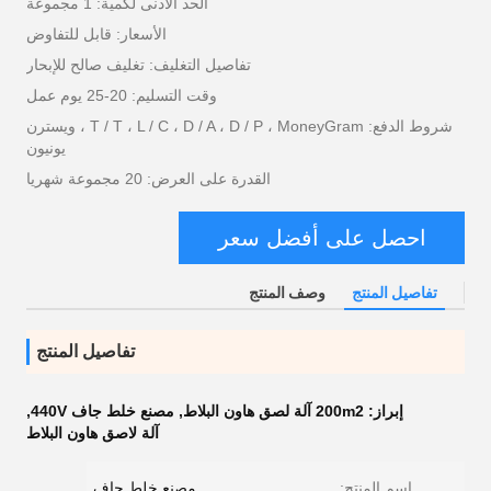
الحد الأدنى لكمية: 1 مجموعة
الأسعار: قابل للتفاوض
تفاصيل التغليف: تغليف صالح للإبحار
وقت التسليم: 20-25 يوم عمل
شروط الدفع: T / T ، L / C ، D / A ، D / P ، MoneyGram ، ويسترن
يونيون
القدرة على العرض: 20 مجموعة شهريا
احصل على أفضل سعر
تفاصيل المنتج
وصف المنتج
تفاصيل المنتج
إبراز:
200m2 آلة لصق هاون البلاط
,
مصنع خلط جاف 440V
,
آلة لاصق هاون البلاط
اسم المنتج:
مصنع خلط جاف