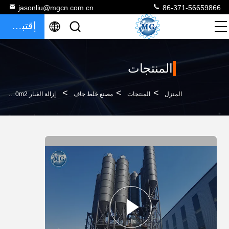
jasonliu@mgcn.com.cn
86-371-56659866
إقتباس
المنتجات
>
>
>
المنزل
المنتجات
مصنع خلط جاف
إزالة الغبار 200m2 مصنع خلط جاف 440V آلة لصق هاون البلاط