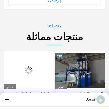
منتجاتنا
منتجات مماثلة
فيديو
فيديو
آلة لصق البلاط شبه
خلاط لاصق بلاط الصناعية
Jason
الأوتوماتيكية 8T / H لمعجون
آلة لخلط الأسمنت الرمال
الجدار
خلط