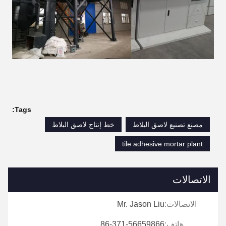
Tags:
مصنع تصنيع لاصق البلاط
خط إنتاج لاصق البلاط
tile adhesive mortar plant
الاتصالات
الاتصالات:
Mr. Jason Liu
هاتف:
86-371-56659866