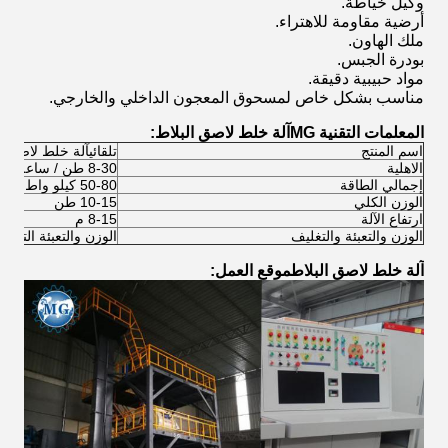
وكيل خياطة.
أرضية مقاومة للاهتراء.
ملك الهاون.
بودرة الجبس.
مواد حبيبية دقيقة.
مناسب بشكل خاص لمسحوق المعجون الداخلي والخارجي.
المعلمات التقنية MG
آلة خلط لاصق البلاط
:
اسم المنتج
تلقائي
آلة خلط لاصق ال
الاهلية
8-30 طن / ساعة
إجمالي الطاقة
50-80 كيلو واط
الوزن الكلي
10-15 طن
ارتفاع الآلة
8-15 م
الوزن والتعبئة والتغليف
الوزن والتعبئة التلقائي
آلة خلط لاصق البلاط
موقع العمل: