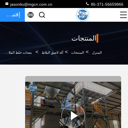
jasonliu@mgcn.com.cn
86-371-56659866
إقتباس
المنتجات
>
>
>
المنزل
المنتجات
آلة لاصق البلاط
معدات خلط الملاط الجاف اللاصق للسيراميك بكفاءة عالية