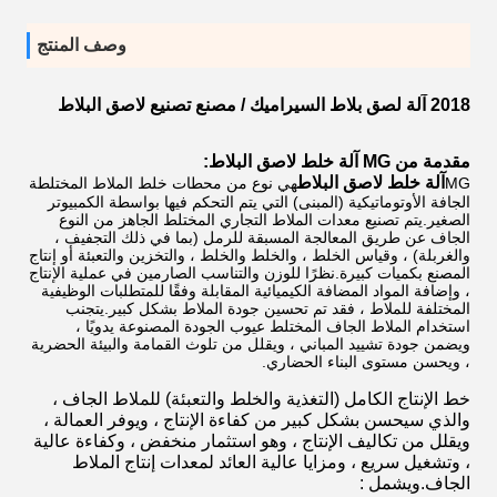
وصف المنتج
2018 آلة لصق بلاط السيراميك / مصنع تصنيع لاصق البلاط
مقدمة من MG آلة خلط لاصق البلاط
:
آلة خلط لاصق البلاط
MG
هي نوع من محطات خلط الملاط المختلطة
الجافة الأوتوماتيكية (المبنى) التي يتم التحكم فيها بواسطة الكمبيوتر
الصغير.يتم تصنيع معدات الملاط التجاري المختلط الجاهز من النوع
الجاف عن طريق المعالجة المسبقة للرمل (بما في ذلك التجفيف ،
والغربلة) ، وقياس الخلط ، والخلط والخلط ، والتخزين والتعبئة أو إنتاج
المصنع بكميات كبيرة.نظرًا للوزن والتناسب الصارمين في عملية الإنتاج
، وإضافة المواد المضافة الكيميائية المقابلة وفقًا للمتطلبات الوظيفية
المختلفة للملاط ، فقد تم تحسين جودة الملاط بشكل كبير.يتجنب
استخدام الملاط الجاف المختلط عيوب الجودة المصنوعة يدويًا ،
ويضمن جودة تشييد المباني ، ويقلل من تلوث القمامة والبيئة الحضرية
، ويحسن مستوى البناء الحضاري.
خط الإنتاج الكامل (التغذية والخلط والتعبئة) للملاط الجاف ،
والذي سيحسن بشكل كبير من كفاءة الإنتاج ، ويوفر العمالة ،
ويقلل من تكاليف الإنتاج ، وهو استثمار منخفض ، وكفاءة عالية
، وتشغيل سريع ، ومزايا عالية العائد لمعدات إنتاج الملاط
الجاف.ويشمل :