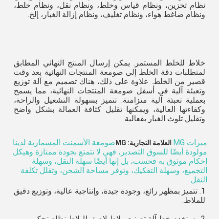
نظام تخزين، ونظام قياس وخلط، ونظام نقل، ونظام خلط، 
ونظام ضاغط هواء، ونظام تغليف، ونظام إزالة الغبار، إلخ.
خلاط للخلط المستمر. يمكن إرسال المنتج النهائي المطابق 
لمتطلبات دقة الخلط إلى صومعة المنتجات النهائية بعد وقت 
قصير من الخلط. علاوة على ذلك، هناك تصميم مع آلة توزيع 
وتعبئة آلية في أسفل صومعة المنتجات النهائية، مما يسمح 
بعملية تعبئة آلية متزامنة. تتميز بسهولة التشغيل والراحة، 
وكفاءتها العالية، ويمكنها تقليل كثافة العمالة بشكل واضح 
وتقليل تلوث الغبار بفعالية.
ميزات MG
صومعة الأسمنت المسمارية لدينا
العلامة التجارية: MG
مولودة أيضًا للسوق التصدير، فهي لا تتمتع بجودة ممتازة وهيكل
إحكام موثوق به فحسب، بل إنها أيضًا سهلة النقل، وسهلة
التجميع، وسهلة التفكيك، وتوفر مساحة الشحن، وتقلل تكلفة
النقل.
1. تتميز بمظهر رائع، وجودة جيدة، وإنتاجية عالية، وتوزيع دقيق 
للملاط.
2. يستخدم خط آلة تصنيع ملاط لاصق للبلاط نظام تحكم 