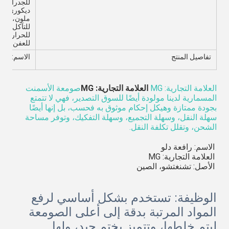
للجدران وا
ديكوري، مع
ملون، إلخ.
للتآكل، مل
للحرارة، م
للعفن، ملاط
تفاصيل المنتج
الاسم: صو
العلامة التجارية: MG
العلامة التجارية: MG
صومعة الأسمنت
المسمارية لدينا مولودة أيضًا للسوق التصدير، فهي لا تتمتع
بجودة ممتازة وهيكل إحكام موثوق به فحسب، بل إنها أيضًا
سهلة النقل، وسهلة التجميع، وسهلة التفكيك، وتوفر مساحة
الشحن، وتقلل تكلفة النقل.
الاسم: رافعة دلو
العلامة التجارية: MG
الأصل: تشنغتشو، الصين
الوظيفة: تستخدم بشكل أساسي لرفع
المواد المرتبة بدقة إلى أعلى الصومعة
ليتم خلطها، وتتميز بختم جيد، ولها