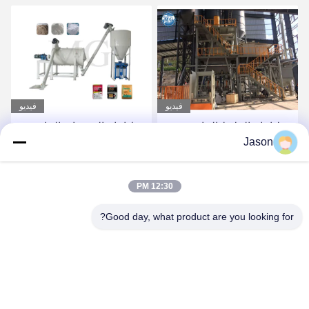
فيديو
فيديو
خط إنتاج الخرسانة الجافة
3-4 دقائق / دفعة آلة خلط
Jason
ذات الاستثمار المنخفض خط
مسحوق الملاط الجاف مصنع
إنتاج الصفائح السيرامية
لاصق بلاط السيراميك
احصل على أفضل سعر
احصل على أفضل سعر
12:30 PM
Good day, what product are you looking for?
ZHENGZHOU MG INDUSTRIAL CO.,LTD