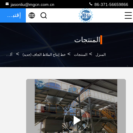
jasonliu@mgcn.com.cn
86-371-56659866
إقتباس
المنتجات
>
>
>
المنزل
المنتجات
خط إنتاج الملاط الجاف (جديد)
آلة تصنيع الملاط اللاصق لبلاط السيراميك آلة خلط الملاط الجاف