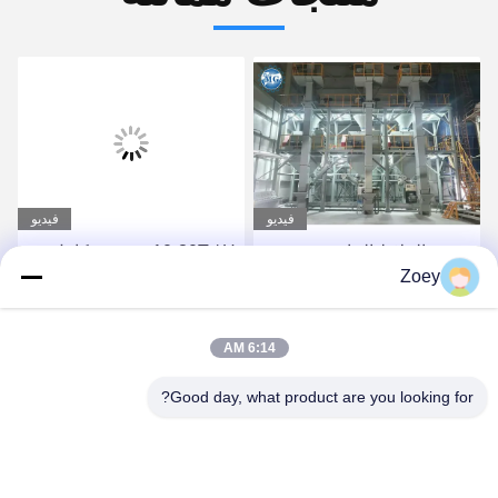
فيديو
فيديو
مصنع الملاط الجاف
10-30T / H برج نوع كامل
Zoey
الأوتوماتيكي بالكامل لصنع
التلقائي بيع مصنع هاون جاف
لاصق البلاط والجص
حار
احصل على أفضل سعر
احصل على أفضل سعر
6:14 AM
Good day, what product are you looking for?