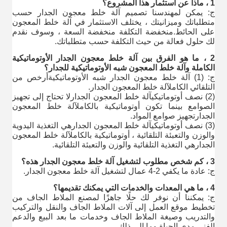
1 ، ماذا عن استثمار هذا المشروع؟
ج: يمكن لمهندسنا تصميم آلة خلط معجون الجدار حسب
متطلباتك وميزانيتك ، يختلف الاستثمار في آلة خلط المعجون
على الحائط.منخفضة التكلفة منخفضة السعة ، وسوف نقدم
لك حلول فعالة من حيث التكلفة حسب متطلباتك.
2 ، ما هو الفرق بين آلة خلط معجون الجدار الأوتوماتيكية
الكاملة وآلة خلط المعجون شبه الأوتوماتيكية للجدار؟
ج: (1) آلة خلط معجون الجدار شبه الأوتوماتيكية
أرخص من
التلقائي الكامل
آلة خلط المعجون الجدار
.
(2) نصف أوتوماتيكي
آلة خلط المعجون الجدار
لا تحتاج إلى تجهيز
الصوامع بينما تكون أوتوماتيكية بالكامل
آلة خلط المعجون
الجدار
تجهيز صوامع المواد.
(3) نصف أوتوماتيكي
آلة خلط المعجون الجدار
هي التغذية اليدوية
والوزن والتعبئة التلقائية ، أوتوماتيكية بالكامل
آلة خلط المعجون
الجدار
هي التغذية التلقائية والوزن والتعبئة التلقائية.
3 ، كم شخص مطلوب لتشغيل آلة خلط معجون الجدار هذه؟
ج: عادة ما يكفي 2-4 عمال لتشغيل آلة خلط معجون الجدار.
4 ، ما هي المعدات والخدمات التي يمكنك تقديمها؟
ج: يمكننا أن نوفر لك حلًا جاهزًا لمصنع الملاط الجاف من
تخطيط موقع العمل إلى آلات الملاط الجاف والنقل والتركيب
والتدريب وصيغة الملاط الجاف وخدمات ما بعد البيع والدعم
الفني مدى الحياة وما إلى ذلك.