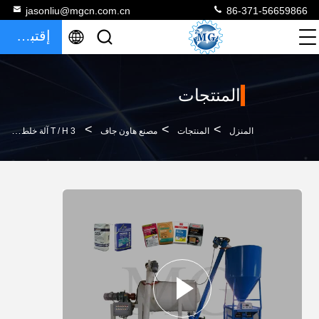
jasonliu@mgcn.com.cn
86-371-56659866
إقتباس
المنتجات
>
>
>
المنزل
المنتجات
مصنع هاون جاف
3 T / H آلة خلط الملاط الجاف مصنع تصنيع لاصق بلاط السيراميك