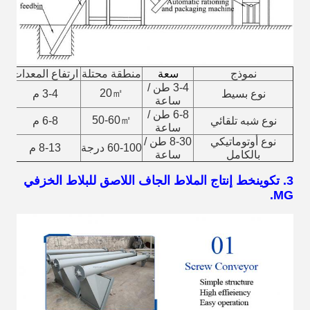
نموذج
سعة
منطقة محتلة
ارتفاع المعدات
ال
3-4 طن /
20㎡
نوع بسيط
3-4 م
3
ساعة
6-8 طن /
50-60㎡
نوع شبه تلقائي
6-8 م
4
ساعة
نوع أوتوماتيكي
8-30 طن /
60-100 درجة
8-13 م
4
بالكامل
ساعة
3. تكوين
خط إنتاج الملاط الجاف اللاصق للبلاط الخزفي
MG.