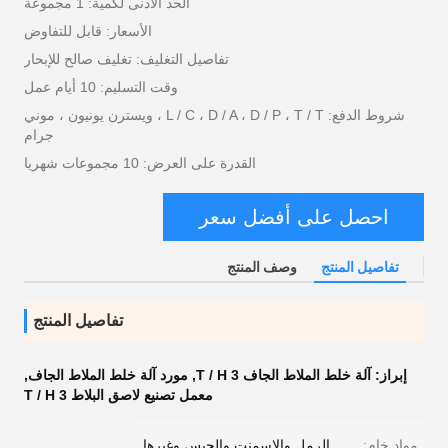
الحد الأدنى لكمية: 1 مجموعة
الأسعار: قابل للتفاوض
تفاصيل التغليف: تغليف صالح للإبحار
وقت التسليم: 10 أيام عمل
شروط الدفع: L / C ، D / A ، D / P ، T / T ، ويسترن يونيون ، موني
جرام
القدرة على العرض: 10 مجموعات شهريا
احصل على أفضل سعر
تفاصيل المنتج
وصف المنتج
تفاصيل المنتج
إبراز:
آلة خلط الملاط الجاف 3 T / H
,
مورد آلة خلط الملاط الجاف
,
معمل تصنيع لاصق البلاط 3 T / H
مواد خام:
الرمل والاسمنت والجبس وغيرها