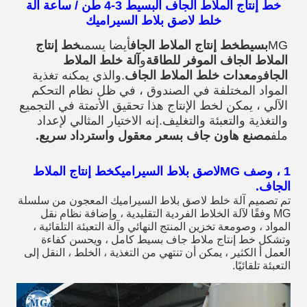
خط إنتاج الملاط الجاف البسيط 3-4 طن / ساعة آلة
خلط لاصق بلاط السيراميك
MG
بسيط
خط إنتاج الملاط الجاف
أيضا يسمى
خط إنتاج 
الملاط الجاف الموفر للطاقة
و
آلة خلط الملاط 
الجاف
و
معدات خلط الملاط الجاف
.والذي يمكنه تغذية 
المواد المختلفة في الصندوق ، في ظل نظام التحكم 
الآلي ، يمكن لخط الإنتاج هذا تحقيق الأتمتة في التجميع 
والتغذية والتعبئة والتغليف.إنه الاختيار المثالي لإعداد 
ملف
مصنع هاون جاف بسعر معقول واسترداد سريع.
1 ، وصف MG
لاصق بلاط السيراميك
خط إنتاج الملاط
الجاف.
تم تصميم آلة خلط لاصق بلاط السيراميك المعجون من سلسلة 
MG وفقًا لآلة الخلاط الفردية التقليدية ، وإضافة نظام نقل 
المواد ، وصومعة تخزين المنتج النهائي وآلة التعبئة التلقائية ، 
وتشكل خط إنتاج ملاط ​​جاف بسيط كامل ، ويحسن كفاءة 
العمل أ الكثير ، يمكن أن تنتهي من التغذية ، الخلط ، النقل إلى 
التعبئة تلقائيًا.