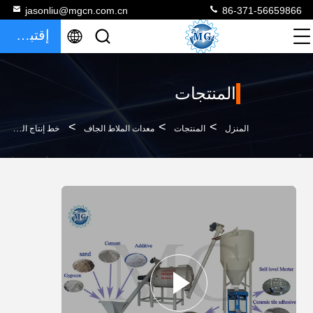
jasonliu@mgcn.com.cn
86-371-56659866
إقتباس
المنتجات
>
>
>
المنزل
المنتجات
معدات الملاط الجاف
خط إنتاج الملاط الجاف البسيط 3-4 T / H آلة خلط لاصق بلاط السيراميك