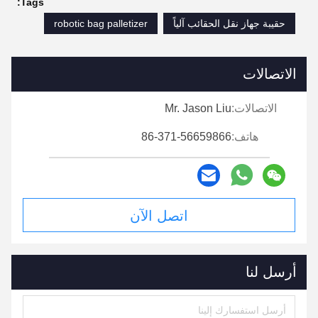
Tags:
حقيبة جهاز نقل الحقائب آلياً
robotic bag palletizer
الاتصالات
الاتصالات:
Mr. Jason Liu
هاتف:
86-371-56659866
اتصل الآن
أرسل لنا