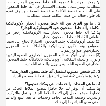
ج: يمكن لمهندسنا تصميم آلة خلط معجون الجدار حسب
متطلباتك وميزانيتك ، يختلف الاستثمار في آلة خلط المعجون
على الحائط.منخفضة التكلفة منخفضة السعة ، وسوف نقدم
لك حلول فعالة من حيث التكلفة حسب متطلباتك.
2 ، ما هو الفرق بين آلة خلط معجون الجدار الأوتوماتيكية
الكاملة وآلة خلط المعجون شبه الأوتوماتيكية للجدار؟
ج: (1) آلة خلط معجون الجدار شبه الأوتوماتيكية
أرخص من
التلقائي الكامل
آلة خلط المعجون الجدار
.
(2) نصف أوتوماتيكي
آلة خلط المعجون الجدار
لا تحتاج إلى تجهيز
الصوامع بينما تكون أوتوماتيكية بالكامل
آلة خلط المعجون
الجدار
تجهيز صوامع المواد.
(3) نصف أوتوماتيكي
آلة خلط المعجون الجدار
هي التغذية اليدوية
والوزن والتعبئة التلقائية ، أوتوماتيكية بالكامل
آلة خلط المعجون
الجدار
هي التغذية التلقائية والوزن والتعبئة التلقائية.
3 ، كم شخص مطلوب لتشغيل آلة خلط معجون الجدار هذه؟
ج: عادة ما يكفي 2-4 عمال لتشغيل آلة خلط معجون الجدار.
4 ، ما هي المعدات والخدمات التي يمكنك تقديمها؟
ج: يمكننا أن نوفر لك حلًا جاهزًا لمصنع الملاط الجاف من
تخطيط موقع العمل إلى آلات الملاط الجاف والنقل والتركيب
والتدريب وصيغة الملاط الجاف وخدمات ما بعد البيع والدعم
الفني مدى الحياة وما إلى ذلك.