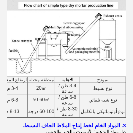
نموذج
الاهلية
منطقة محتلة
ارتفاع المعدات
3-4 طن /
20㎡
نوع بسيط
3-4 م
ساعة
6-8 طن /
50-60㎡
نوع شبه تلقائي
6-8 م
ساعة
8-30 طن /
نوع أوتوماتيكي بالكامل
60-100 درجة
8-13 م
ساعة
3. المواد الخام لخط إنتاج الملاط الجاف البسيط.
ط- مواد التدعيم: الأسمنت والجير والجبس.