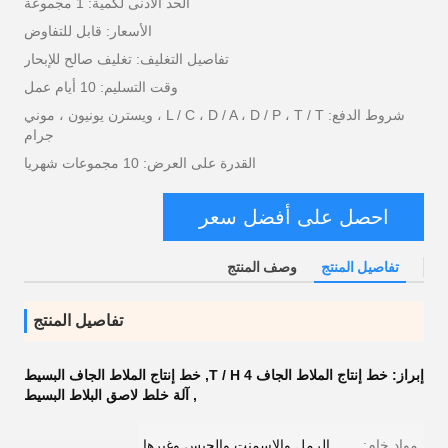
الحد الأدنى لكمية: 1 مجموعة
الأسعار: قابل للتفاوض
تفاصيل التغليف: تغليف صالح للإبحار
وقت التسليم: 10 أيام عمل
شروط الدفع: L / C ، D / A ، D / P ، T / T ، ويسترن يونيون ، موني
جرام
القدرة على العرض: 10 مجموعات شهريا
احصل على أفضل سعر
تفاصيل المنتج
وصف المنتج
تفاصيل المنتج
إبراز:
خط إنتاج الملاط الجاف 4 T / H
,
خط إنتاج الملاط الجاف البسيط
,
آلة خلط لاصق البلاط البسيط
مواد خام:
الرمل والاسمنت والجبس وغيرها