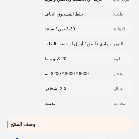
طلب:
خلط المسحوق الجاف
الاهلية:
3-30 طن / ساعة
اللون:
رمادي / أبيض / أزرق أو حسب الطلب
قوة:
20 كيلو واط
بحجم:
6000 * 3000 * 3200 مم
عمال:
2-3 أشخاص
معادلة:
قدمت
وصف المنتج