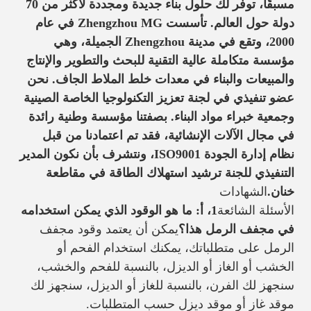
مسبقًا، توفر لك حلول بناء جديدة ومجددة لأكثر من 70
دولة حول العالم. تأسست Zhengzhou MG في عام
2000، وتقع في مدينة Zhengzhou الجميلة، وهي
مؤسسة متكاملة عالية التقنية للبحث والتطوير والإنتاج
والمبيعات والبناء في معدات خلط الملاط الجاف. نحن
عضو تنفيذي في لجنة تعزيز التكنولوجيا الخاصة الصينية
وجمعية خبراء مواد البناء. بصفتنا مؤسسة وطنية رائدة
في مجال الآلات الإنشائية، فقد تم اعتمادنا من قبل
نظام إدارة الجودة ISO9001، ونتشرف بأن نكون المدير
التنفيذي للجنة ترشيد استهلاك الطاقة في مقاطعة
خنان.
الشهادات
الأسئلة الشائعة
1، أ: ما هو الوقود الذي يمكن استخدامه
في مجفف الرمل هذا؟
يمكن أن يعتمد وقود مجفف
الرمل على متطلباتك، يمكنك استخدام الفحم أو
الخشب أو الغاز أو الديزل، بالنسبة للفحم والخشب،
سنجهز لك الفرن، بالنسبة للغاز أو الديزل، سنجهز لك
موقد غاز أو موقد ديزل حسب المتطلبات.