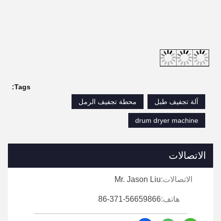
Tags:
آلة تجفيف طبل
محطة تجفيف الرمل
drum dryer machine
الاتصالات
الاتصالات:
Mr. Jason Liu
هاتف:
86-371-56659866