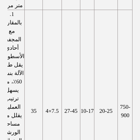
متر مربع.
1.
بالمقارنة
مع
المجفف
أحادي
الأسطوانة،
يقل طول
الآلة بنسبة
60٪، مما
يسهل
ترتيب
750-
العملية.
35
7.5×4
27-45
10-17
20-25
900
يقلل من
مساحة
الورشة