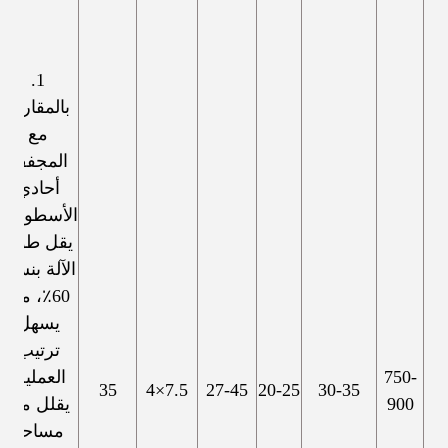
1.
بالمقارنة
مع
المجفف
أحادي
الأسطوانة،
يقل طول
الآلة بنسبة
60٪، مما
يسهل
ترتيب
750-
العملية.
35
7.5×4
27-45
20-25
30-35
900
يقلل من
مساحة