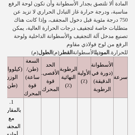
المادة ألا تلتصق بجدار الأسطوانة وأن تكون لوحة الرفع
مناسبة، ودرجة حرارة غاز التبادل الحراري لا تزيد عن
750 درجة مئوية قبل دخول المجفف، وإذا كانت هناك
متطلبات خاصة لتجفيف درجات الحرارة العالية، يمكن
تصنيع مدخل آلة التجفيف والأسطوانة الداخلية ولوحة
الرفع من لوح فولاذي مقاوم
للحرارة.
الموديل
الأسطوانة
القطر
(م)
الطول
(م)
السعة
الأسطوانة
الحد
الرطوبة
(طن/
(كيلوواط)
(دورة في
الأولية
الأقصى.
سرعة
النهائية
ساعة)
الوزن
الدقيقة)
(٪)
قوة
(٪)
قوة
(طن)
الرطوبة
المحرك
المحرك
1.
بالمقارنة
مع
المجفف
أحادي