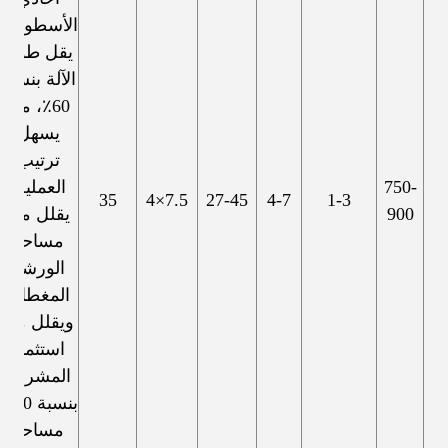
الأسطوانة،
يقل طول
الآلة بنسبة
60٪، مما
يسهل
ترتيب
750-
العملية.
35
7.5×4
27-45
4-7
1-3
900
يقلل من
مساحة
الورشة
المغطاة،
ويقلل من
استثمار
المشروع
بنسبة 40٪
مساحة