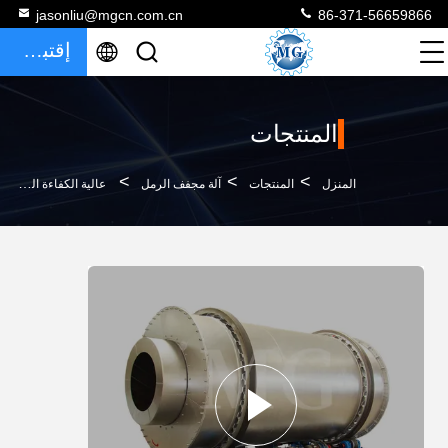
jasonliu@mgcn.com.cn
86-371-56659866
إقتباس
المنتجات
>
>
>
المنزل
المنتجات
آلة مجفف الرمل
عالية الكفاءة الصناعية ثلاثة أسطوانات الروتاري الرمال الحجر الجيري طبل مجفف الرمال مع موقد غاز الديزل مع أفضل P