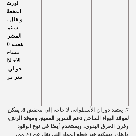
الورشة
المغطاة،
ويقلل من
استثمار
المشروع
بنسبة 40٪
مساحة
الاحتلال:
حوالي 20
متر مربع.
7. يعتمد دوران الأسطوانة، لا حاجة إلى مخفض.
8. يمكن
لموقد الهواء الساخن دعم السرير المميع، وموقد الرش،
وفرن الحرق اليدوي، ويستخدم أيضًا في نوع الوقود
والغاز، ويمكنه خبز قطع المواد التي تقل عن 20 مم،