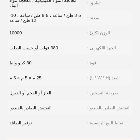
معالجة المواد الكيميائية ، معالجة مواد
تطبيق::
البناء
3-5 طن / ساعة ، 5-8 طن / ساعة ، 10-
سعة:::
12 طن / ساعة
الوزن (كلغ)::
10000
الجهد االكهربى::
380 فولت أو حسب الطلب
قوة::
30 كيلو واط
البعد (L * W * H)::
25 م × 5 م × 5 م
طريقة التسخين::
الغاز أو الفحم أو الديزل
التفتيش الصادر بالفيديو::
التفتيش الصادر بالفيديو:
نقاط البيع الرئيسية::
توفير الطاقة