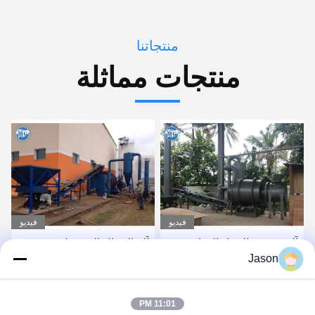
منتجاتنا
منتجات مماثلة
فيديو
فيديو
آلة تجفيف الرمل الدوارة من
آلة الرمال المحمولة مجفف
Jason
الصلب الكربوني بثلاث
الرمل الصناعية مع وقود
أسطوانات 25t / H
الفحم والغاز أو الديزل
احصل على أفضل سعر
احصل على أفضل سعر
11:01 PM