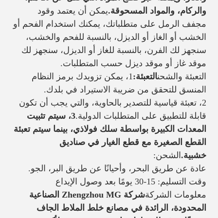
والركام، والمواد المسحوقة.
يمكن أن يعتمد وقود
مجفف الرمل على متطلباتك، يمكنك استخدام الفحم أو
الخشب أو الغاز أو الديزل، بالنسبة للفحم والخشب،
سنجهز لك الفرن، بالنسبة للغاز أو الديزل، سنجهز لك
موقد غاز أو موقد ديزل حسب المتطلبات.
التعبئة والشحن
التعبئة:
1، يمكن تزويدك برمز النظام
المنسق للتحقق من ضريبة الاستيراد في بلدك.
2، تعبئة قياسية للتصدير بالحاوية، والتي يجب أن تكون
قابلة للتطبيق على المتطلبات الدولية.
3، سيتم تثبيت
المعدات الكبيرة بواسطة سلك فولاذي، بينما سيتم تعبئة
القطع الصغيرة مع قطع الغيار في صناديق
خشبية.
الشحن:
عادة عن طريق البحر، وأحيانًا عن طريق البر، الجو.
وقت التسليم: 15-30 يومًا بعد وصول الإيداع
معلومات الشركة
شركة Zhengzhou MG الصناعية
المحدودة، الرائدة في مصانع خلط الملاط الجاف