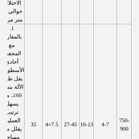
الاحتلال:
حوالي 20
متر مربع.
1.
بالمقارنة
مع
المجفف
أحادي
الأسطوانة،
يقل طول
الآلة بنسبة
60٪، مما
يسهل
ترتيب
750-
العملية.
35
7.5×4
27-45
10-13
4-7
900
يقلل من
مساحة