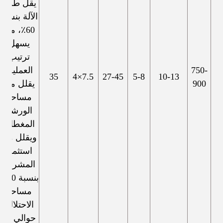
يقل طول
الآلة بنسبة
60٪، مما
يسهل
ترتيب
750-
العملية.
35
7.5×4
27-45
5-8
10-13
900
يقلل من
مساحة
الورشة
المغطاة،
ويقلل من
استثمار
المشروع
بنسبة 40٪
مساحة
الاحتلال:
حوالي 20