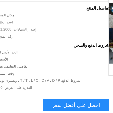
تفاصيل المنتج
مكان المنش
اسم العلام
إصدار الشهادات: CE BV ISO 9001:2008
رقم الموديل: .0
شروط الدفع والشحن
الحد الأدنى لكمية:
الأسعا
تفاصيل التغليف: تغل
وقت التسليم: 10 أ
شروط الدفع: T / T ، L / C ، D / A ، D / P ، ويسترن يونيون ، موني جرام
القدرة على العرض: 50 مجموعة / شهر
احصل على أفضل سعر