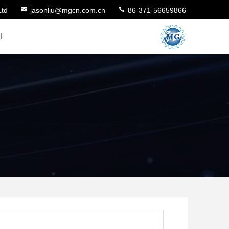
Ltd
jasonliu@mgcn.com.cn
86-371-56659866
ا