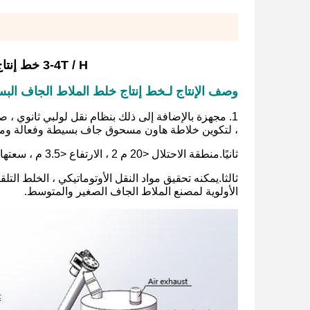
3-4T / H خط إنتاج خلط مسحوق الملاط الجاف البسيط للخلط
وصف الإنتاج لـ
خط إنتاج خلط الملاط الجاف الب
1. مجهزة بالإضافة إلى ذلك بنظام نقل لولبي ثانوي ، ص
، لتكوين خلاطة هاون مسحوق جاف بسيطة وفعالة ومع
ثانيًا.منطقة الاحتلال <20 م 2 ، الارتفاع <3.5 م ، سعتها 25-30 طنًا في اليوم ، فقط عند الحاجة من 2-3 أشخاص ، من السهل جدًا تشغيلها.
ثالثا.يمكنه تحقيق مواد النقل الأوتوماتيكي ، الخلط التلقائ
الأولوية لمصنع الملاط الجاف الصغير والمتوسط.