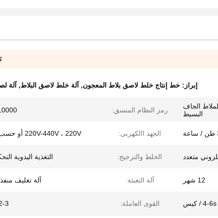
ت
إبراز:
خط إنتاج خلط لاصق بلاط المعجون
,
آلة خلط لاصق البلاط
,
آلة لص
ملاط الجاف
رمز النظام المنسق:
10000
البسيط
ة
الجهد االكهربى:
220V-440V ، 220V أو حسب الطلب
زوني متعدد
الخلط والترجيح:
التغذية اليدوية التح
12 شهر
آلة التعبئة:
آلة تغليف منفذ
4-6s / كيس
القوى العاملة:
2-3 شخ