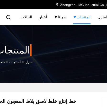
Zhengzhou MG Industrial Co.,
لمنزل
المنتجات
حولنا
أخبار
الحالات
المنتجا
المنزل
>
المنتجات
>
مصنع
خط إنتاج خلط لاصق بلاط المعجون الج