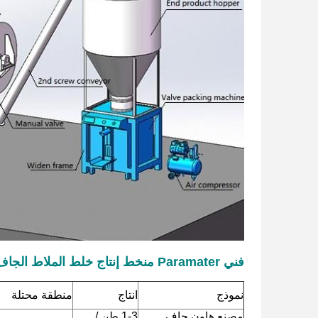
فني Paramater من
خط إنتاج خلط الملاط الجاف
نموذج
انتاج
منطقة محتلة
مصنع هاون جاف
1-3 طن /