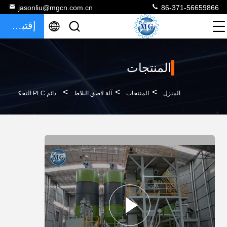
jasonliu@mgcn.com.cn
86-371-56659866
إقتباس
المنتجات
>
>
>
المنزل
المنتجات
آلة لاصق البلاط
دائم PLC التحكم الجاف هاون الجدار المعجون الجص خلاط آلة لاصق البلاط