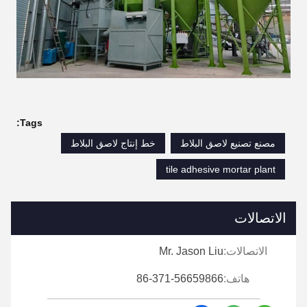
Tags:
مصنع تصنيع لاصق البلاط
خط إنتاج لاصق البلاط
tile adhesive mortar plant
الاتصالات
الاتصالات:
Mr. Jason Liu
هاتف:
86-371-56659866