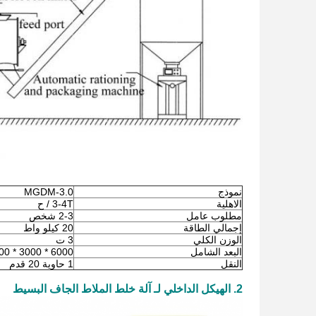
نموذج
MGDM-3.0
الاهلية
3-4T / ح
مطلوب عامل
2-3 شخص
إجمالي الطاقة
20 كيلو واط
الوزن الكلي
3 ت
البعد الشامل
6000 * 3000 * 3200 مم
النقل
1 حاوية 20 قدم
2. الهيكل الداخلي لـ 
آلة خلط الملاط الجاف البسيط