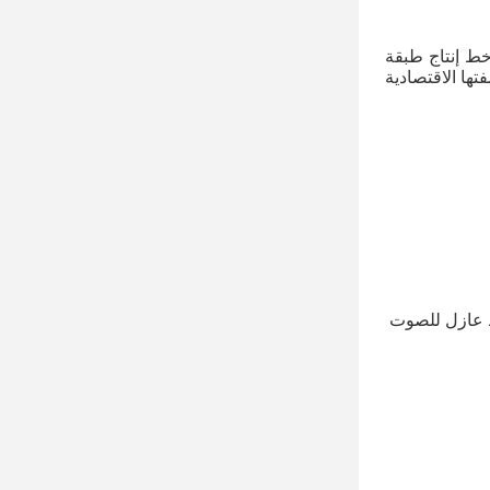
مساحة المصنع أقل من 20 درجة مئوية ، ارتفاعها 3.5 متر ، عامل مطلوب: 2-3 أشخاص ، الطاقة الإنتاجية: 20-25 طن.إن خط إنتاج طبقة 
الملاط الجاف الخالي من الدسم عبارة عن آلة خلط الملاط الجاف البسيطة المعقولة والفعالة مع سهولة التشغيل والصيانة.صفتها الاقتصادية 
 ملاط مقاوم للماء ، ملاط ​​مضاد للتآكل ، ملاط ​​ذاتي التسوية ، ملاط ​​مقاوم للتآكل ، ملاط ​​عازل للحرارة ، ملاط ​​عازل للصوت 