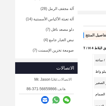
آلة مجفف الرمل
(28)
آلة تعبئة الأكياس الأسمنتية
(14)
دلو مصعد ناقل
(7)
فاصيل المنتج
نبض الغبار جامع
(4)
لاط 4 T / H
صومعة تخزين الإسمنت
(7)
الاتصالات
الاتصالات:
Mr. Jason Liu
الصغير
هاتف:
86-371-56659866
 الصمام
قدمت