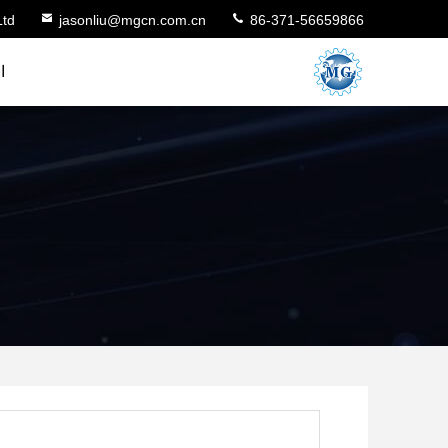
Ltd
jasonliu@mgcn.com.cn
86-371-56659866
ا