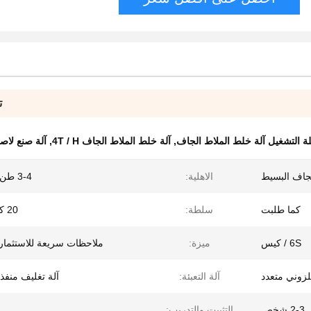
ت
ة التشغيل آلة خلط الملاط الجاف
,
آلة خلط الملاط الجاف 4T / H
,
آلة صنع لاصق الب
لجاف البسيط
الاهلية:
3-4 طن / ساعة
كما طلبت
سلطة:
20 كيلو واط
6S / كيس
ميزة:
ملاحظات سريعة للاستثمار 
زوني متعدد
آلة التعبئة:
آلة تغليف منفذ
2-3 شخص
التثبيت والتدريب: