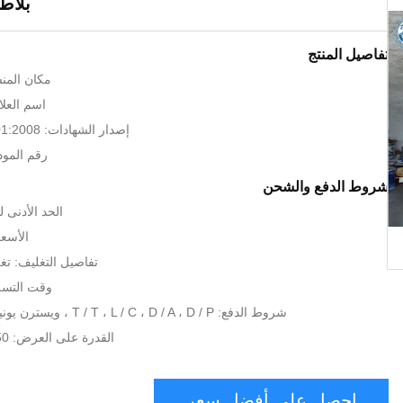
بلاط
تفاصيل المنتج
مكان المنش
اسم العلام
إصدار الشهادات: CE BV ISO 9001:2008
رقم الموديل: .0
شروط الدفع والشحن
الحد الأدنى لكمية:
الأسعا
تفاصيل التغليف: تغل
وقت التسليم: 10 أ
شروط الدفع: T / T ، L / C ، D / A ، D / P ، ويسترن يونيون ، موني جرام
القدرة على العرض: 50 مجموعة / شهر
احصل على أفضل سعر