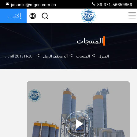
jasonliu@mgcn.com.cn
86-371-56659866
إقتباس
المنتجات
>
>
>
المنزل
المنتجات
آلة مجفف الرمل
10-20T / H آلة تجفيف الرمال بثلاث أسطوانات دوارة