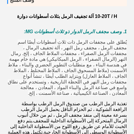
وصف المنتج
10-20T / H آلة تجفيف الرمل بثلاث أسطوانات دوارة
1. وصف مجفف الرمل الدوار ذو ثلاث أسطوانات MG:
يُطلق على مجففات الرمل ذات ثلاث أسطوانات أيضًا اسم
مجفف الرمل ، مجفف رمل النهر ، آلة تجفيف الرمال ،
مجففات الرمل الصفراء ، مجففات الملاط الجاف ، إلخ. رمال
النهر (الرمال الصفراء ، الرمل الميكانيكي) هي مادة خام مهمة
في هندسة البناء ، مع متطلبات التطوير الحضري والبناء ، ملاط
​​الأسمنت (ملاط المسحوق الجاف ، الملاط المختلط ، الملاط
الجاف ، الملاط العازل) ويتزايد الطلب أيضًا ، تنشأ أنواع
مجففات رمل النهر في اللحظة التاريخية ، وتستخدم على نطاق
واسع في صناعة الرمل والبناء المواد ، المعادن ، معالجة
المعادن ، الصناعة الكيميائية ، صناعة الأسمنت ، إلخ.
تغذية الرمل الرطب من صندوق الرمل الرطب بواسطة
الرافعة الشوكية ، ثم الحزام الناقل يحمل الرمل الرطب
بسرعة معينة إلى منفذ مجفف الرمل ، ثم من خلال أنبوب
الرمال المتحركة إلى الأسطوانة الداخلية للمجفف.يتم دفع
الخبث للأمام عن طريق رفع اللوح من الأسطوانة الداخلية إلى
الأسطوانة الوسطى إلى الأسطوانة الخارجية.تكتمل هذه العملية