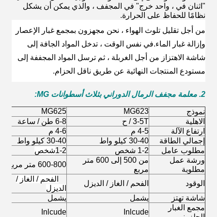
"اثنان في ، واحد خرج" في المجفف ، والذي يمكن أن يشكل
نظامًا للحفاظ على الحرارة.
من أجل تقليل تلوث الهواء ، نحن مجهزون بمجمع غبار الإعصار
وإزالة غبار الماء.في نفس الوقت ، تدخل المواد الجافة إلى
شاشة الاهتزاز من أجل الغربلة ، ثم ترسل المواد المجففة إلى
مستودع المنتجات النهائية عن طريق ناقل الحزام.
2. معلمة مجفف الرمال الدوراني بثلاث أسطوانات MG:
0
MG625
MG623
نموذج
الاهلية
3-5T / ح
6-8 طن / ساعة
2T
ارتفاع الآلة
4-5 م
4-6 م
-6
إجمالي الطاقة
30-40 كيلو واط
30-40 كيلو واط
-50
مطلوب عامل
1-2 شخص
1-2
شخص
1-2
ورشة عمل
من 500 إلى 600 متر
600-800 متر مربع
مطلوبة
مربع
مر
الفحم / الغاز /
ال
الوقود
الفحم / الغاز / الديزل
الديزل
ال
شاشة تهتز
يشمل
يشمل
ي
مجمع الغبار
Inlcude
Inlcude
ي
الحلزوني