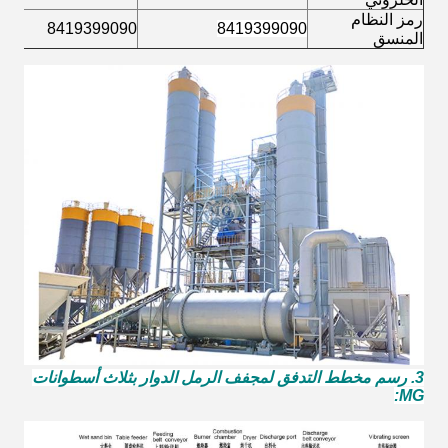
رمز النظام
0
8419399090
8419399090
المنسق
3. رسم مخطط التدفق لمجفف الرمل الدوار بثلاث أسطوانات
MG: