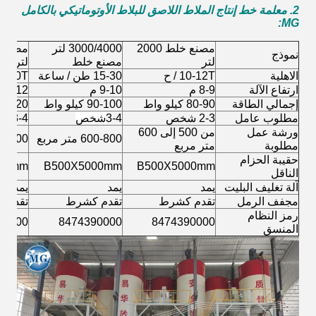
2. معلمة خط إنتاج الملاط اللاصق للبلاط الأوتوماتيكي بالكامل
MG:
مصنع خلط 2000
3000/4000 لتر
نموذج
لتر
مصنع خلط
لتر
الاهلية
10-12T / ح
15-30 طن / ساعة
30-40T / سا
ارتفاع الآلة
8-9 م
9-10 م
11-12 م
إجمالي الطاقة
80-90 كيلو واط
90-100 كيلو واط
100-120 كيل
مطلوب عامل
2-3 شخص
3-4
شخص
3-4 شخص
ورشة عمل
من 500 إلى 600
600-800 متر مربع
800-1000 م
مطلوبة
متر مربع
حقيبة الحزام
00mm
B500X5000mm
B500X5000mm
الناقل
آلة تغليف البليت
يمد
يمد
يمد
مجفف الرمل
تقدم كشرط
تقدم كشرط
تقدم 
رمز النظام
90000
8474390000
8474390000
المنسق