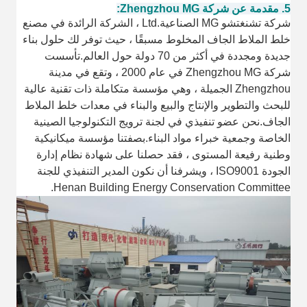
5. مقدمة عن شركة Zhengzhou MG
:
شركة تشنغتشو MG الصناعية.Ltd ، الشركة الرائدة في مصنع
خلط الملاط الجاف المخلوط مسبقًا ، حيث توفر لك حلول بناء
جديدة ومجددة في أكثر من 70 دولة حول العالم.تأسست
شركة Zhengzhou MG في عام 2000 ، وتقع في مدينة
Zhengzhou الجميلة ، وهي مؤسسة متكاملة ذات تقنية عالية
للبحث والتطوير والإنتاج والبيع والبناء في معدات خلط الملاط
الجاف.نحن عضو تنفيذي في لجنة ترويج التكنولوجيا الصينية
الخاصة وجمعية خبراء مواد البناء.بصفتنا مؤسسة ميكانيكية
وطنية رفيعة المستوى ، فقد حصلنا على شهادة نظام إدارة
الجودة ISO9001 ، ويشرفنا أن نكون المدير التنفيذي للجنة
Henan Building Energy Conservation Committee.