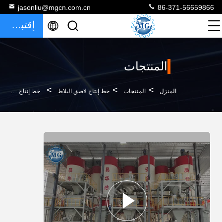
jasonliu@mgcn.com.cn
86-371-56659866
إقتباس
المنتجات
>
>
>
المنزل
المنتجات
خط إنتاج لاصق البلاط
خط إنتاج لاصق البلاط الأوتوماتيكي الجاف الملاط ماكينة صنع لاصق البلاط