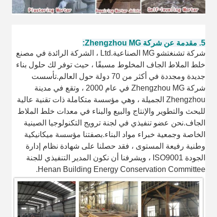
5. مقدمة عن شركة Zhengzhou MG
:
شركة تشنغتشو MG الصناعية.Ltd ، الشركة الرائدة في مصنع
خلط الملاط الجاف المخلوط مسبقًا ، حيث توفر لك حلول بناء
جديدة ومجددة في أكثر من 70 دولة حول العالم.تأسست
شركة Zhengzhou MG في عام 2000 ، وتقع في مدينة
Zhengzhou الجميلة ، وهي مؤسسة متكاملة ذات تقنية عالية
للبحث والتطوير والإنتاج والبيع والبناء في معدات خلط الملاط
الجاف.نحن عضو تنفيذي في لجنة ترويج التكنولوجيا الصينية
الخاصة وجمعية خبراء مواد البناء.بصفتنا مؤسسة ميكانيكية
وطنية رفيعة المستوى ، فقد حصلنا على شهادة نظام إدارة
الجودة ISO9001 ، ويشرفنا أن نكون المدير التنفيذي للجنة
Henan Building Energy Conservation Committee.