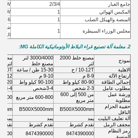
جامع الغبار
2/3/4
12KW
المكبس الهوائي
1
 15KW
المنصة والهيكل الصلب
1
16 # قناة فولاذية
مجلس الوزراء السيطرة
1
الكمبي
2. معلمة آلة تصنيع غراء البلاط الأوتوماتيكية الكاملة MG
:
مصنع خلط 2000
3000/4000 لتر
نموذج
لتر
مصنع خلط
لتر
الاهلية
10-12T / ح
15-30 طن / ساعة
30-40T / سا
ارتفاع الآلة
8-9 م
9-10 م
11-12 م
إجمالي الطاقة
80-90 كيلو واط
90-100 كيلو واط
100-120 كيل
مطلوب عامل
2-3 شخص
3-4
شخص
3-4 شخص
ورشة عمل
من 500 إلى 600
600-800 متر مربع
800-1000 م
مطلوبة
متر مربع
حقيبة الحزام
00mm
B500X5000mm
B500X5000mm
الناقل
آلة تغليف البليت
يمد
يمد
يمد
مجفف الرمل
تقدم كشرط
تقدم كشرط
تقدم 
رمز النظام
90000
8474390000
8474390000
المنسق