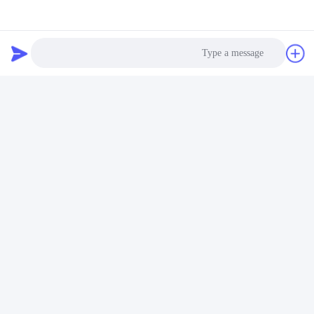
Photo
Video Call
إرسال
Audio Call
منتجاتنا
منتجات مماثلة