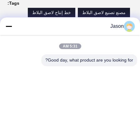
Tags:
مصنع تصنيع لاصق البلاط
خط إنتاج لاصق البلاط
tile adhesive mortar plant
Jason
الاتصالات
5:31 AM
Good day, what product are you looking for?
الاتصالات:
Mr. Jason Liu
هاتف:
86-371-56659866
اتصل الآن
أرسل لنا