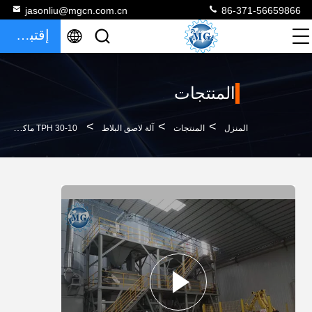
jasonliu@mgcn.com.cn
86-371-56659866
إقتباس
المنتجات
>
>
>
المنزل
المنتجات
آلة لاصق البلاط
10-30 TPH ماكينة صنع لاصق البلاط الأوتوماتيكية لملصق البلاط والجص