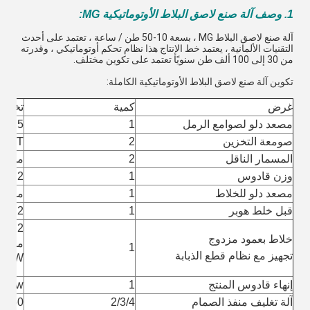
1. وصف آلة صنع لاصق البلاط الأوتوماتيكية MG:
آلة صنع لاصق البلاط MG ، بسعة 10-50 طن / ساعة ، تعتمد على أحدث 
التقنيات الألمانية ، يعتمد خط الإنتاج هذا نظام تحكم أوتوماتيكي ، وقدرته 
من 30 إلى 100 ألف طن سنويًا تعتمد على تكوين مختلف.
تكوين آلة صنع لاصق البلاط الأوتوماتيكية الكاملة:
غرض
كمية
تخصي
مصعد دلو لصوامع الرمل
1
5.5 كيلو واط سي موتور
صومعة التخزين
2
60T أو 100T للأسمنت والرمل
المسمار الناقل
2
محرك kw CE
وزن قادوس
1
2 متر مكعب ، 5.5 كيلو واط سي موتور
مصعد دلو للخلاط
1
محرك 4 كيلو وا
قبل خلط هوبر
1
2 متر مكعب
2 متر مكعب / 3
خلاط بعمود مزدوج
متر 
1
تجهيز مع نظام قطع الذبابة
 37KW
إنهاء قادوس المنتج
1
 ، 7.5kw
آلة تغليف منفذ الصمام
2/3/4
، 15-50