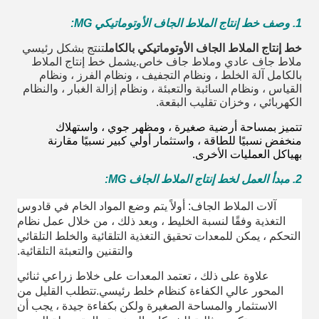
1. وصف خط إنتاج الملاط الجاف الأوتوماتيكي MG:
خط إنتاج الملاط الجاف الأوتوماتيكي بالكامل
تنتج بشكل رئيسي
ملاط ​​جاف عادي وملاط جاف خاص.يشمل خط إنتاج الملاط
بالكامل آلة الخلط ، ونظام التجفيف ، ونظام الفرز ، ونظام
القياس ، ونظام السائبة والتعبئة ، ونظام إزالة الغبار ، والنظام
الكهربائي ، وخزان تقليب البقعة.
تتميز بمساحة أرضية صغيرة ، ومظهر جوي ، واستهلاك
منخفض نسبيًا للطاقة ، واستثمار أولي كبير نسبيًا مقارنة
بهياكل العمليات الأخرى.
2. مبدأ العمل لخط إنتاج الملاط الجاف MG:
آلات الملاط الجاف: أولاً يتم وضع المواد الخام في قادوس
التغذية وفقًا لنسبة الخليط ، وبعد ذلك ، من خلال عمل نظام
التحكم ، يمكن للمعدات تحقيق التغذية التلقائية والخلط التلقائي
والتقنين والتعبئة التلقائية.
علاوة على ذلك ، تعتمد المعدات على خلاط زراعي ثنائي
المحور عالي الكفاءة كنظام خلط رئيسي.تتطلب القليل من
الاستثمار والمساحة الصغيرة ولكن بكفاءة جيدة ، يجب أن