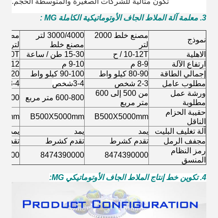
تكون مثالية للشركات الصغيرة والمتوسطة الحجم.
3. معلمة آلة الملاط الجاف الأوتوماتيكية الكاملة MG
:
مصنع خلط 2000
3000/4000 لتر
نموذج
لتر
مصنع خلط
لتر
الاهلية
10-12T / ح
15-30 طن / ساعة
30-40T / سا
ارتفاع الآلة
8-9 م
9-10 م
11-12 م
إجمالي الطاقة
80-90 كيلو واط
90-100 كيلو واط
100-120 كيل
مطلوب عامل
2-3 شخص
3-4
شخص
3-4 شخص
ورشة عمل
من 500 إلى 600
600-800 متر مربع
800-1000 م
مطلوبة
متر مربع
حقيبة الحزام
00mm
B500X5000mm
B500X5000mm
الناقل
آلة تغليف البليت
يمد
يمد
يمد
مجفف الرمل
تقدم كشرط
تقدم كشرط
تقدم 
رمز النظام
90000
8474390000
8474390000
المنسق
4. تكوين خط إنتاج الملاط الجاف الأوتوماتيكي MG: