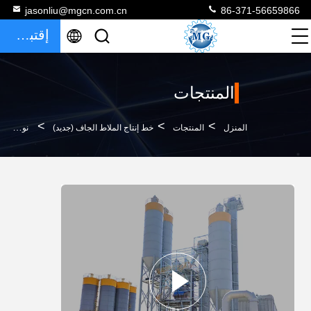
jasonliu@mgcn.com.cn
86-371-56659866
إقتباس
المنتجات
>
>
>
المنزل
المنتجات
خط إنتاج الملاط الجاف (جديد)
نوع جديد 20-30T / H خط إنتاج الملاط الجاف الأوتوماتيكي الكامل معدات الملاط الجاف