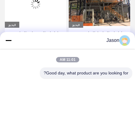
فيديو
فيديو
خط إنتاج الخرسانة الجافة
3-4 دقائق / دفعة آلة خلط
Jason
ذات الاستثمار المنخفض خط
مسحوق الملاط الجاف مصنع
إنتاج الصفائح السيرامية
لاصق بلاط السيراميك
احصل على أفضل سعر
احصل على أفضل سعر
11:01 AM
Good day, what product are you looking for?
ZHENGZHOU MG INDUSTRIAL CO.,LTD
jasonliu@mgcn.com.cn
86-371-56659866