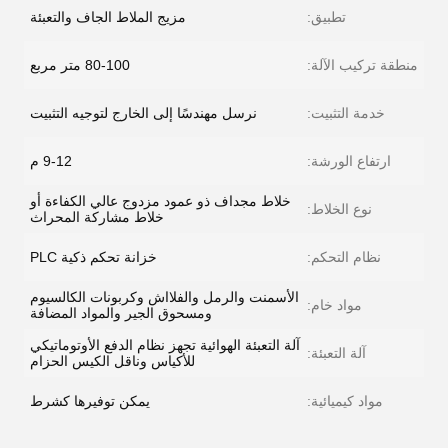
تطبيق:
مزيج الملاط الجاف والتعبئة
منطقة تركيب الآلة:
80-100 متر مربع
خدمة التثبيت:
نرسل مهندسًا إلى الخارج لتوجيه التثبيت
ارتفاع الورشة:
9-12 م
خلاط مجداف ذو عمود مزدوج عالي الكفاءة أو
نوع الخلاط:
خلاط مشاركة المحراث
نظام التحكم:
خزانة تحكم ذكية PLC
الأسمنت والرمل والفلااش وكربونات الكالسيوم
مواد خام:
ومسحوق الجير والمواد المضافة
آلة التعبئة الهوائية تجهز نظام الدفع الأوتوماتيكي
آلة التعبئة:
للأكياس وناقل الكيس الحزام
مواد كيميائية:
يمكن توفيرها كشرط