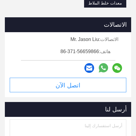
معدات خلط الملاط
الاتصالات
الاتصالات:
Mr. Jason Liu
هاتف:
86-371-56659866
اتصل الآن
أرسل لنا