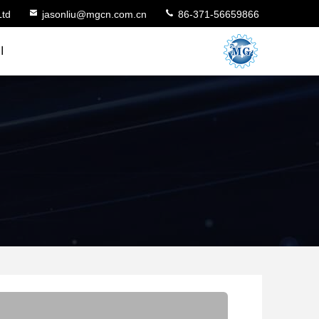
Ltd
jasonliu@mgcn.com.cn
86-371-56659866
ا