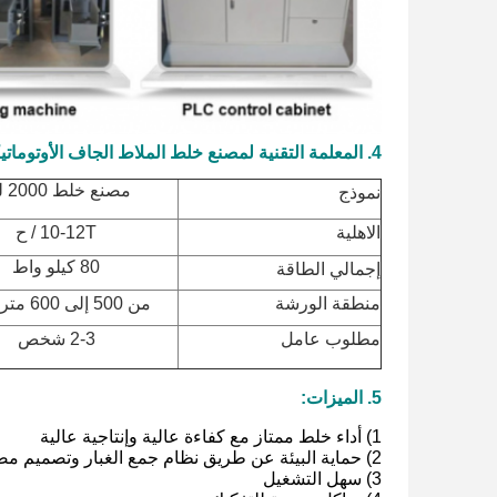
4. المعلمة التقنية لمصنع خلط الملاط الجاف الأوتوماتيكي الكامل MG:
مصنع خلط 2000 لتر
نموذج
الاهلية
10-12T / ح
80 كيلو واط
إجمالي الطاقة
منطقة الورشة
من 500 إلى 600 متر مربع
مطلوب عامل
2-3 شخص
5. الميزات:
1) أداء خلط ممتاز مع كفاءة عالية وإنتاجية عالية
2) حماية البيئة عن طريق نظام جمع الغبار وتصميم مضاد للضوضاء
3) سهل التشغيل