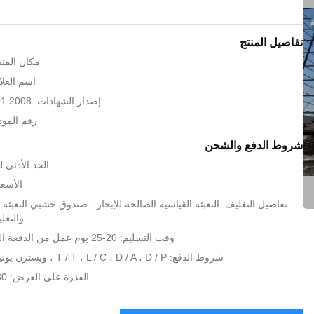
تفاصيل المنتج
مكان المنش
اسم العلام
إصدار الشهادات: CE BV ISO 9001:2008
رقم الموديل: .7
شروط الدفع والشحن
الحد الأدنى لكمية:
الأسعا
تفاصيل التغليف: التعبئة القياسية الصالحة للإبحار - صندوق خشبي التعبئة و
والتغل
وقت التسليم: 20-25 يوم عمل من الدفعة المقدمة المدفوعة
شروط الدفع: T / T ، L / C ، D / A ، D / P ، ويسترن يونيون ، موني جرام
القدرة على العرض: 30 مجموعة / شهر