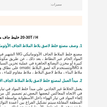
مميزات:
20-30T / H خليط جاف من ملاط ​​السيراميك اللاصق للجدران معجون خلط الجص
1. وصف مصنع خلط لاصق بلاط الملاط الجاف الأوتوماتيكي MG:
مصنع خلط الملاط
المواد الخام عبر النطاط ، بعد ذلك ، عن طريق مكونا
كبيرة أو مخزن البضائع الجاهزة في عملية تخزين السيار
MG a
أوت
تستخدم آلة لصق ا
ملاط ​​البناء ، ملاط ​​لاصق البلاط ، ملاط ​​مقاوم للماء ، 
2. مبدأ العمل لمصنع خلط لاصق بلاط الملاط الجاف الأوتوماتيكي MG:
يعمل الخلاط غير الجاذبي على مبدأ خلط المواد في تيار
في الاتجاه المعاكس لبعضها البعض.تم تصميم كل من
إلقاء المواد في تيار الهواء داخل الأسطوانة بواسطة ال
المنطقة المقابلة.سيتم تشكيل الفراغ بين أعمدة التوائ
طبقة تدفق الهواء داخل الأسطوانة.نتيجة لذلك ، يتم 