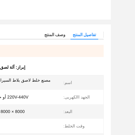
تفاصيل المنتج
وصف المنتج
إبراز:
آلة لصق بل
مصنع خلط لاصق بلاط السيرام
اسم:
الجهد االكهربى:
220V-440V أو حسب الطلب
البعد:
8000 × 8000 × 8000 ملم
وقت الخلط: