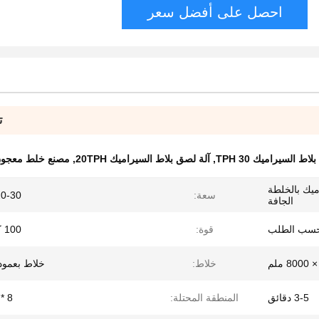
احصل على أفضل سعر
ت
اط السيراميك 30 TPH
,
آلة لصق بلاط السيراميك 20TPH
,
مصنع خلط معجون الج
يك بالخلطة
سعة:
20-30 ت /
الجافة
قوة:
100 كيلوواط
خلاط:
خلاط بعمود
3-5 دقائق
المنطقة المحتلة:
8 * 8 * 8 م