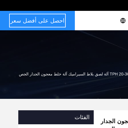
احصل على أفضل سعر
T آلة لصق بلاط السيراميك آلة خلط معجون الجدار الجص
الفئات
معجون الجدار