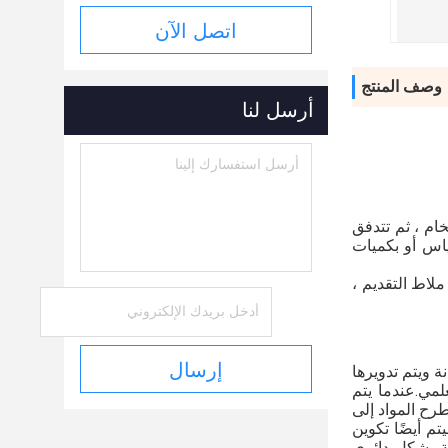
اتصل الآن
وصف المنتج
أرسل لنا
اد الخام ، ثم تتدفق
ياس أو بكميات
، ملاط ​​التقديم ،
إرسال
ة ويتم تدويرها
مي.عندما يتم
طرح المواد إلى
تم أيضًا تكوين
طة بشكل دائري