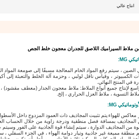
انتاج عالي
 الجاف الأوتوماتيكي MG الشهير في الصين ، سيتم رفع المواد الخام المعالجة مسبقًا إلى صومعة المو
ت الكمبيوتر ، وقياس ناقل لولبي ، وحزمة آلة الخلط والتعبئة إلى أك
ة في المنتج النهائي.
لبلاط omatic على نطاق واسع لإنتاج جميع أنواع الملاط: ملاط ​​معجون الجدار (معطف مقشود) 
ملاط ​​التسوية ، ملاط ​​العزل الحراري ، إلخ.
 معاكس للهواء.يتم تثبيت المجاذيف ذات العمود المزدوج داخل الأسطوان
 المجاذيف بمسافة فصل منطقية ودرجة زاوية من خلال الحساب العل
قوة من المجاذيف الدوارة ، سيتم إنشاء قوة الجاذبية على الفور وسيتم 
م منطقة مميعة غير جاذبية وتيار دوامة الهواء ، في الجزء السفلي ، سي
أخذ المواد بالحركات المركبة ثلاثية الأبعاد ، من أجل أن تكون مختل