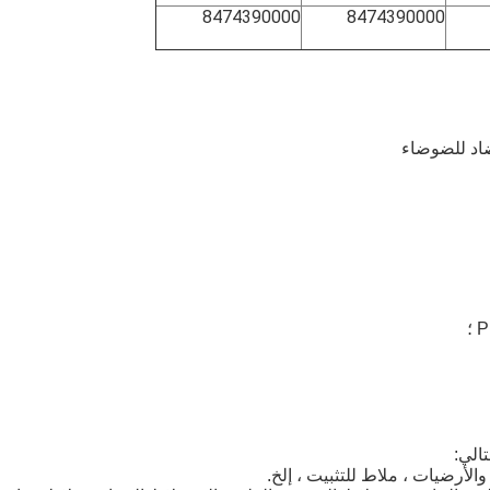
8474390000
8474390000
الي:
والأرضيات ، ملاط ​​للتثبيت ، إلخ.