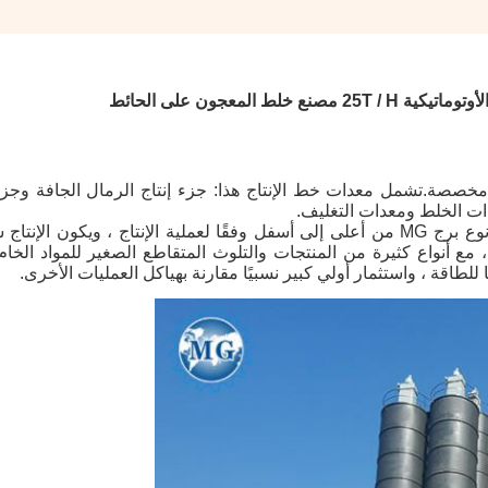
نع خلط المعجون على الحائط
ج مخصصة.تشمل معدات خط الإنتاج هذا: جزء إنتاج الرمال الجافة وجزء
ات الخلط ومعدات التغليف.
يتم ترتيب آلات مواد البناء لمصنع الملاط الجاف من نوع برج MG من أعلى إلى أسفل وفقًا لعملية الإنتاج ، ويكو
 مع أنواع كثيرة من المنتجات والتلوث المتقاطع الصغير للمواد الخام
اقة ، واستثمار أولي كبير نسبيًا مقارنة بهياكل العمليات الأخرى.