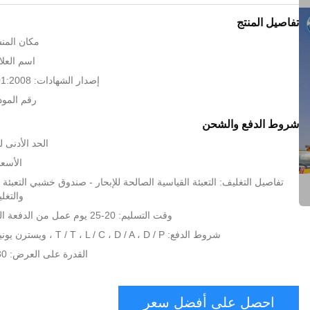
تفاصيل المنتج
مكان المنش
اسم العلام
إصدار الشهادات: CE BV ISO 9001:2008
رقم الموديل: .7
شروط الدفع والشحن
الحد الأدنى لكمية:
الأسعا
تفاصيل التغليف: التعبئة القياسية الصالحة للإبحار - صندوق خشبي التعبئة و
والتغل
وقت التسليم: 20-25 يوم عمل من الدفعة المقدمة المدفوعة
شروط الدفع: T / T ، L / C ، D / A ، D / P ، ويسترن يونيون ، موني جرام
القدرة على العرض: 30 مجموعة / شهر
احصل على أفضل سعر