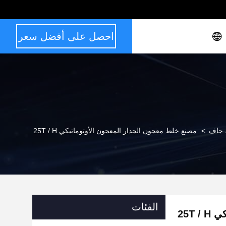
احصل على أفضل سعر
 جاف
>
مصنع خلط معجون الجدار المعجون الأوتوماتيكي 25T / H
الفئات
25T