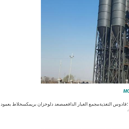
ن ؛قادوس التغذيةمجمع الغبار الدافعمصعد دلوخزان بريمكسخلاط بعمو