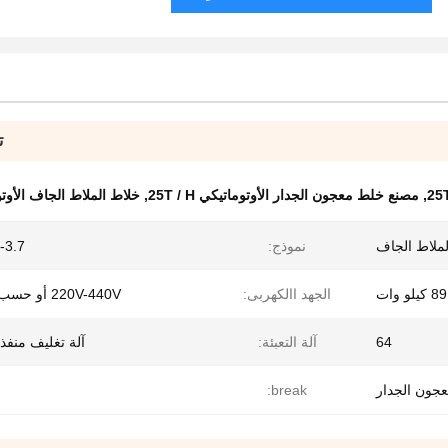
ت
,
مصنع خلط معجون الجدار الأوتوماتيكي 25T / H
,
خلاط الملاط الجاف الأوتوماتيك
ملاط الجاف
نموذج:
3.7
89 كيلو وات
الجهد االكهربى:
220V-440V أو حسب الطلب
64
آلة التعبئة:
آلة تغليف منفذ
معجون الجدار
break: