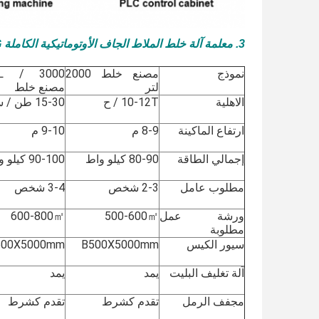
3. معلمة آلة خلط الملاط الجاف الأوتوماتيكية الكاملة MG
نموذج
مصنع خلط 2000
0L
لتر
مصنع خلط
الاهلية
10-12T / ح
15-30 طن / ساعة
ارتفاع الماكينة
8-9 م
9-10 م
إجمالي الطاقة
80-90 كيلو واط
90-100 كيلو واط
مطلوب عامل
2-3 شخص
3-4 شخص
ورشة عمل
500-600㎡
600-800㎡
مطلوبة
سيور الكيس
B500X5000mm
500X5000mm
آلة تغليف البليت
يمد
يمد
مجفف الرمل
تقدم كشرط
تقدم كشرط