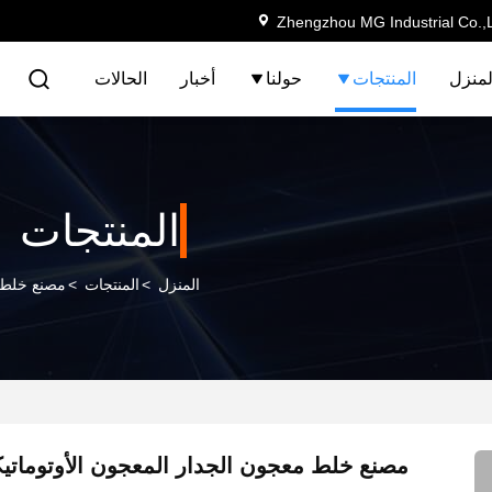
Zhengzhou MG Industrial Co.,
لمنزل
المنتجات
حولنا
أخبار
الحالات
المنتجات
المنزل
>
المنتجات
>
مصنع خلط
مصنع خلط معجون الجدار المعجون الأوتوماتيكي  / H