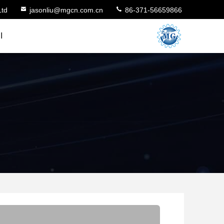
Ltd
jasonliu@mgcn.com.cn
86-371-56659866
ا