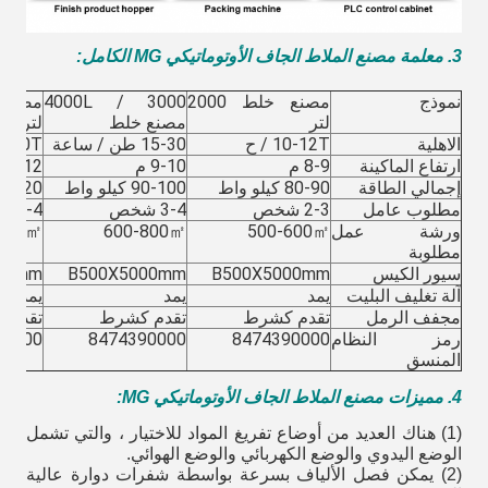
3. معلمة مصنع الملاط الجاف الأوتوماتيكي MG الكامل
:
نموذج
مصنع خلط 2000
3000 / 4000L
لتر
مصنع خلط
لتر
الاهلية
10-12T / ح
15-30 طن / ساعة
30-40T / س
ارتفاع الماكينة
8-9 م
9-10 م
11-12 م
إجمالي الطاقة
80-90 كيلو واط
90-100 كيلو واط
100-120 كيل
مطلوب عامل
2-3 شخص
3-4 شخص
3-4 شخص
ورشة عمل
500-600㎡
600-800㎡
1000㎡
مطلوبة
سيور الكيس
B500X5000mm
B500X5000mm
00mm
آلة تغليف البليت
يمد
يمد
يمد
مجفف الرمل
تقدم كشرط
تقدم كشرط
تقدم 
رمز النظام
8474390000
8474390000
90000
المنسق
4. مميزات مصنع الملاط الجاف الأوتوماتيكي MG:
(1) هناك العديد من أوضاع تفريغ المواد للاختيار ، والتي تشمل
الوضع اليدوي والوضع الكهربائي والوضع الهوائي.
(2) يمكن فصل الألياف بسرعة بواسطة شفرات دوارة عالية