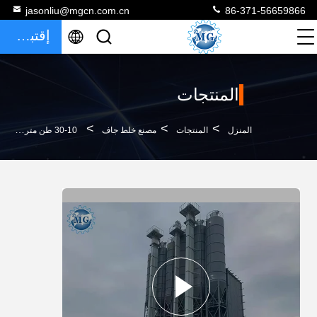
jasonliu@mgcn.com.cn
86-371-56659866
إقتباس
المنتجات
>
>
>
المنزل
المنتجات
مصنع خلط جاف
10-30 طن متري في الساعة مصنع تصنيع الملاط الجاف لصنع المعجون من النوع المفتوح للتغليف