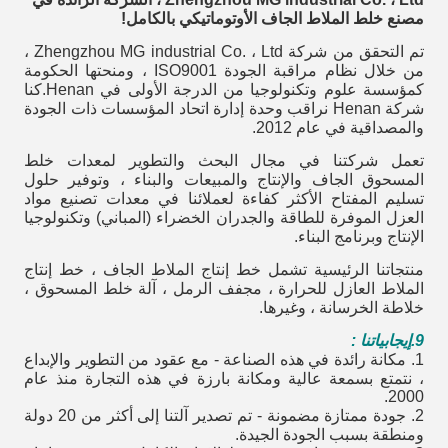
مصنع خلط الملاط الجاف الأوتوماتيكي بالكامل!
تم التحقق من شركة Zhengzhou MG industrial Co. ، Ltd ،
من خلال نظام مراقبة الجودة ISO9001 ، ومنحتها الحكومة
كمؤسسة علوم وتكنولوجيا من الدرجة الأولى في Henan.كنا
شركة Henan نراقب وحدة إدارة اتحاد المؤسسات ذات الجودة
والمصداقية في عام 2012.
تعمل شركتنا في مجال البحث والتطوير لمعدات خلط
المسحوق الجاف والإنتاج والمبيعات والبناء ، وتوفير حلول
تسليم المفتاح الأكثر كفاءة لعملائنا في معدات تصنيع مواد
العزل الموفرة للطاقة والجدران الخضراء (المباني) وتكنولوجيا
الإنتاج وبرنامج البناء.
منتجاتنا الرئيسية تشمل خط إنتاج الملاط الجاف ، خط إنتاج
الملاط العازل للحرارة ، مجفف الرمل ، آلة خلط المسحوق ،
خلاطة الخرسانة ، وغيرها.
9.
إيجابياتنا :
1.
مكانة رائدة في هذه الصناعة - مع عقود من التطوير والإبداع
، نتمتع بسمعة عالية ومكانة بارزة في هذه التجارة منذ عام
2000.
2. جودة ممتازة مضمونة - تم تصدير آلتنا إلى أكثر من 20 دولة
ومنطقة بسبب الجودة الجيدة.