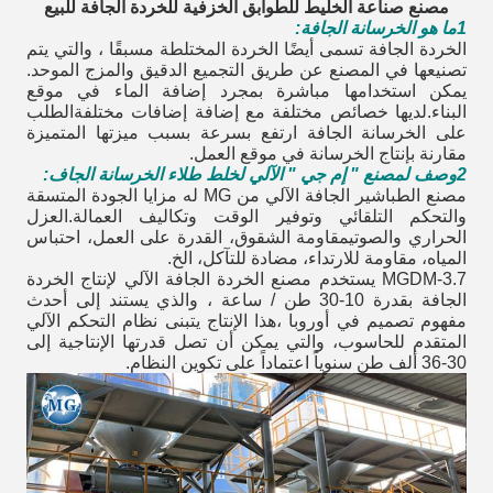
مصنع صناعة الخليط للطوابق الخزفية للخردة الجافة للبيع
1ما هو الخرسانة الجافة:
الخردة الجافة تسمى أيضًا الخردة المختلطة مسبقًا ، والتي يتم
تصنيعها في المصنع عن طريق التجميع الدقيق والمزج الموحد.
يمكن استخدامها مباشرة بمجرد إضافة الماء في موقع
البناء.لديها خصائص مختلفة مع إضافة إضافات مختلفةالطلب
على الخرسانة الجافة ارتفع بسرعة بسبب ميزتها المتميزة
مقارنة بإنتاج الخرسانة في موقع العمل.
2وصف لمصنع " إم جي " الآلي لخلط طلاء الخرسانة الجاف:
مصنع الطباشير الجافة الآلي من MG له مزايا الجودة المتسقة
والتحكم التلقائي وتوفير الوقت وتكاليف العمالة.العزل
الحراري والصوتيمقاومة الشقوق، القدرة على العمل، احتباس
المياه، مقاومة للارتداء، مضادة للتآكل، الخ.
MGDM-3.7 يستخدم مصنع الخردة الجافة الآلي لإنتاج الخردة
الجافة بقدرة 10-30 طن / ساعة ، والذي يستند إلى أحدث
مفهوم تصميم في أوروبا ،هذا الإنتاج يتبنى نظام التحكم الآلي
المتقدم للحاسوب، والتي يمكن أن تصل قدرتها الإنتاجية إلى
30-36 ألف طن سنوياً اعتماداً على تكوين النظام.