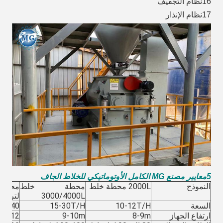
16نظام التجفيف
17نظام الإنذار
5معايير مصنع MG الكامل الأوتوماتيكي للخلاط الجاف
النموذج
2000L محطة خلط
محطة خلط
3000/4000L
لتر
السعة
10-12T/H
15-30T/H
30-40 طن/ساعة
ارتفاع الجهاز
8-9m
9-10m
11-12 متر