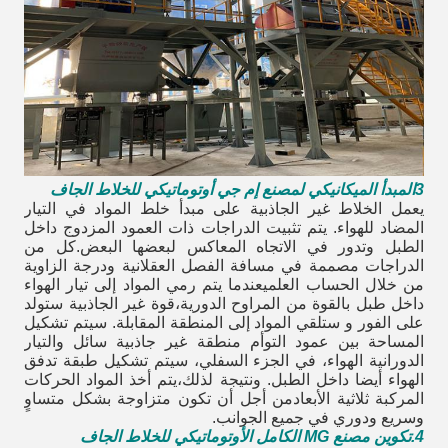
3المبدأ الميكانيكي لمصنع إم جي أوتوماتيكي للخلاط الجاف
يعمل الخلاط غير الجاذبية على مبدأ خلط المواد في التيار
المضاد للهواء. يتم تثبيت الدراجات ذات العمود المزدوج داخل
الطبل وتدور في الاتجاه المعاكس لبعضها البعض.كل من
الدراجات مصممة في مسافة الفصل العقلانية ودرجة الزاوية
من خلال الحساب العلميعندما يتم رمي المواد إلى تيار الهواء
داخل طبل بالقوة من المراوح الدورية،قوة غير الجاذبية ستولد
على الفور و ستلقي المواد إلى المنطقة المقابلة. سيتم تشكيل
المساحة بين عمود التوأم منطقة غير جاذبية سائل والتيار
الدورانية الهواء، في الجزء السفلي، سيتم تشكيل طبقة تدفق
الهواء أيضا داخل الطبل. ونتيجة لذلك،يتم أخذ المواد الحركات
المركبة ثلاثية الأبعادمن أجل أن تكون متزاوجة بشكل متساوٍ
وسريع ودوري في جميع الجوانب.
4.
تكوين مصنع MG الكامل الأوتوماتيكي للخلاط الجاف