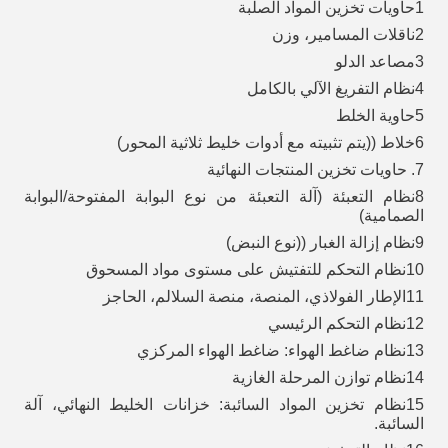
1حاويات تخزين المواد الصلبة
2ناقلات المسامير، وزن
3مصاعد الدلو
4نظام التفريغ الآلي بالكامل
5حاوية الخلط
6خلاط ((يتم تثبيته مع أدوات خليط ثلاثية المحور)
7. حاويات تخزين المنتجات النهائية
8نظام التعبئة (آلة التعبئة من نوع البوابة المفتوحة/البوابة
الصمامية)
9نظام إزالة الغبار ((نوع النبض)
10نظام التحكم للتفتيش على مستوى مواد المسحوق
11الإطار الفولاذي، المنصة، منصة السلالم، الحاجز
12نظام التحكم الرئيسي
13نظام ضاغط الهواء: ضاغط الهواء المركزي
14نظام توازن المرحلة الغازية
15نظام تخزين المواد السائبة: خزانات الخليط النهائي، آلة
السائبة.