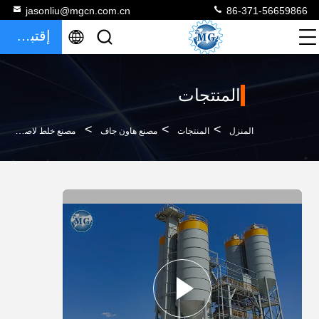
jasonliu@mgcn.com.cn
86-371-56659866
إقتباس
المنتجات
>
>
>
المنزل
المنتجات
مصنع هاون جاف
مصنع خلط لاصق بلاط السيراميك ذو التحكم الذكي