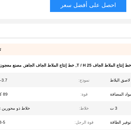
احصل على أفضل سعر
ت
ط إنتاج الملاط الجاف 25 T / H
,
خط إنتاج الملاط الجاف الجاهز
,
مصنع معجون الجدار
اصق البلاط
نموذج:
3.7
واد المضافة
قوة:
89 كيلو وات
3 ت
خلاط:
خلاط ذو محورين Agravic
توفير الطاقة
قوة الرجل:
3-5 شخ