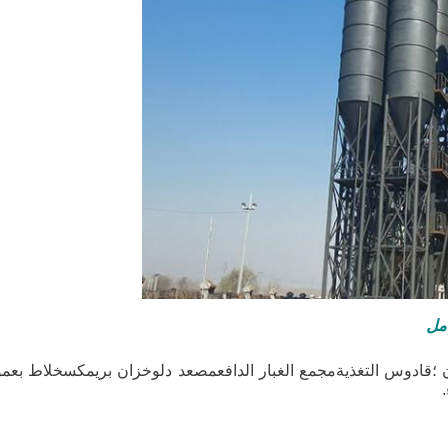
زن ؛قادوس التغذيةمجمع الغبار الدافعمصعد دلوخزان بريمكسخلاط بع