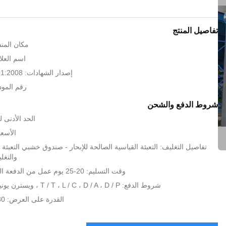
تفاصيل المنتج
مكان المنش
اسم العلام
إصدار الشهادات: CE BV ISO 9001:2008
رقم الموديل: .7
شروط الدفع والشحن
الحد الأدنى لكمية:
الأسعا
تفاصيل التغليف: التعبئة القياسية الصالحة للإبحار - صندوق خشبي التعبئة و
والتغل
وقت التسليم: 20-25 يوم عمل من الدفعة المقدمة المدفوعة
شروط الدفع: T / T ، L / C ، D / A ، D / P ، ويسترن يونيون ، موني جرام
القدرة على العرض: 30 مجموعة / شهر