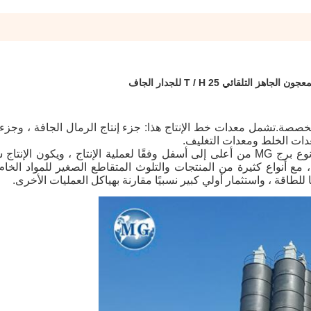
لجاهز التلقائي 25 T / H للجدار الجاف
 مخصصة.تشمل معدات خط الإنتاج هذا: جزء إنتاج الرمال الجافة ، وجزء ت
دات الخلط ومعدات التغليف.
يتم ترتيب آلات مواد البناء لمصنع الملاط الجاف من نوع برج MG من أعلى إلى أسفل وفقًا لعملية الإنتاج ، ويكو
 مع أنواع كثيرة من المنتجات والتلوث المتقاطع الصغير للمواد الخام
اقة ، واستثمار أولي كبير نسبيًا مقارنة بهياكل العمليات الأخرى.