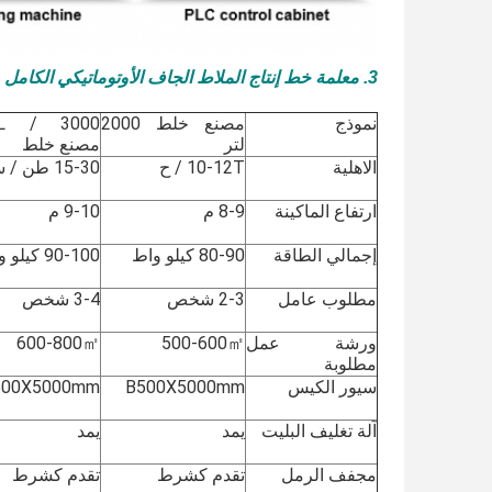
3. معلمة خط إنتاج الملاط الجاف الأوتوماتيكي الكامل MG
نموذج
مصنع خلط 2000
0L
لتر
مصنع خلط
الاهلية
10-12T / ح
15-30 طن / ساعة
ارتفاع الماكينة
8-9 م
9-10 م
إجمالي الطاقة
80-90 كيلو واط
90-100 كيلو واط
مطلوب عامل
2-3 شخص
3-4 شخص
ورشة عمل
500-600㎡
600-800㎡
مطلوبة
سيور الكيس
B500X5000mm
500X5000mm
آلة تغليف البليت
يمد
يمد
مجفف الرمل
تقدم كشرط
تقدم كشرط