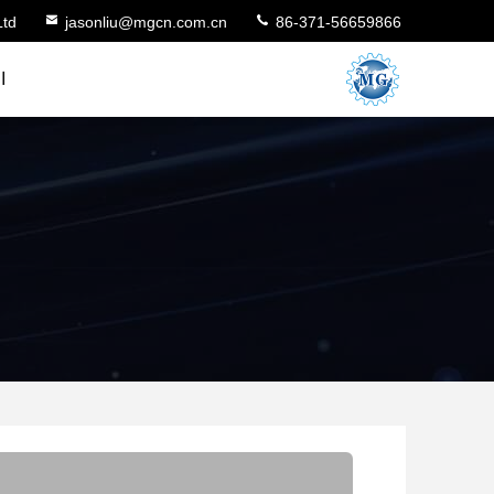
Ltd
jasonliu@mgcn.com.cn
86-371-56659866
ا