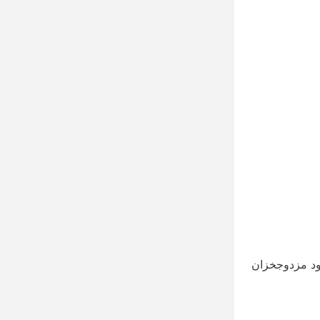
مود مزدوجخزان