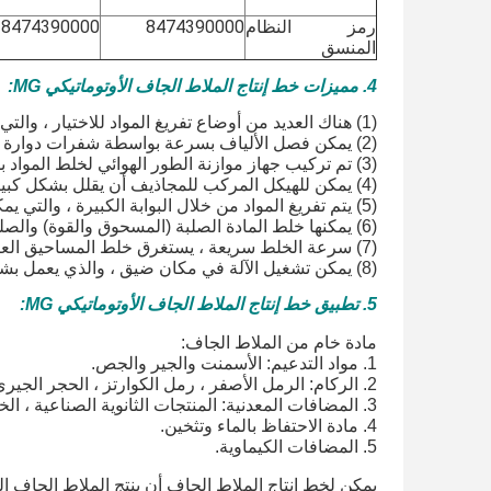
رمز النظام
8474390000
8474390000
المنسق
4. مميزات خط إنتاج الملاط الجاف الأوتوماتيكي MG:
(1) هناك العديد من أوضاع تفريغ المواد للاختيار ، والتي تشمل الوضع اليدوي والوضع الكهربائي والوضع الهوائي.
(2) يمكن فصل الألياف بسرعة بواسطة شفرات دوارة عالية السرعة.
(3) تم تركيب جهاز موازنة الطور الهوائي لخلط المواد بشكل متساوٍ.
(4) يمكن للهيكل المركب للمجاذيف أن يقلل بشكل كبير من تكلفة الصيانة.
(5) يتم تفريغ المواد من خلال البوابة الكبيرة ، والتي يمكن أن تقلل من المناطق العمياء داخل الخلاط ، وتجعل عملية التفريغ أنظف وأسرع.
(6) يمكنها خلط المادة الصلبة (المسحوق والقوة) والصلبة السائلة (المسحوق والسائل) ، وأيضًا إجراء عملية التجفيف.
(7) سرعة الخلط سريعة ، يستغرق خلط المساحيق العادية حوالي 2-3 دقائق فقط.
(8) يمكن تشغيل الآلة في مكان ضيق ، والذي يعمل بشكل موثوق به ومريح في الصيانة.
5. تطبيق خط إنتاج الملاط الجاف الأوتوماتيكي MG:
مادة خام من الملاط الجاف:
1. مواد التدعيم: الأسمنت والجير والجص.
2. الركام: الرمل الأصفر ، رمل الكوارتز ، الحجر الجيري ، الدولوميت ، البيرلايت الممتد ، إلخ.
3. المضافات المعدنية: المنتجات الثانوية الصناعية ، الخبث الصناعي ، الرماد المتطاير ، البوزولانا ، مسحوق السيليكا الناعم ، إلخ.
4. مادة الاحتفاظ بالماء وتثخين.
5. المضافات الكيماوية.
يمكن لخط إنتاج الملاط الجاف أن ينتج الملاط الجاف الت