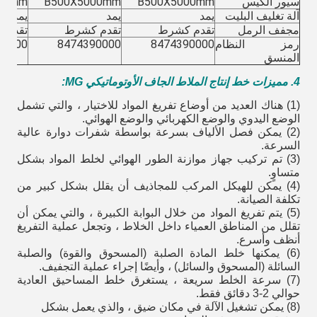
سيور الكيس
B500X5000mm
B500X5000mm
00mm
آلة تغليف البليت
يمد
يمد
يمد
مجفف الرمل
تقدم كشرط
تقدم كشرط
تقدم 
رمز النظام
8474390000
8474390000
90000
المنسق
4. مميزات خط إنتاج الملاط الجاف الأوتوماتيكي MG:
(1) هناك العديد من أوضاع تفريغ المواد للاختيار ، والتي تشمل
الوضع اليدوي والوضع الكهربائي والوضع الهوائي.
(2) يمكن فصل الألياف بسرعة بواسطة شفرات دوارة عالية
السرعة.
(3) تم تركيب جهاز موازنة الطور الهوائي لخلط المواد بشكل
متساوٍ.
(4) يمكن للهيكل المركب للمجاذيف أن يقلل بشكل كبير من
تكلفة الصيانة.
(5) يتم تفريغ المواد من خلال البوابة الكبيرة ، والتي يمكن أن
تقلل من المناطق العمياء داخل الخلاط ، وتجعل عملية التفريغ
أنظف وأسرع.
(6) يمكنها خلط المادة الصلبة (المسحوق والقوة) والصلبة
السائلة (المسحوق والسائل) ، وأيضًا إجراء عملية التجفيف.
(7) سرعة الخلط سريعة ، يستغرق خلط المساحيق العادية
حوالي 2-3 دقائق فقط.
(8) يمكن تشغيل الآلة في مكان ضيق ، والذي يعمل بشكل