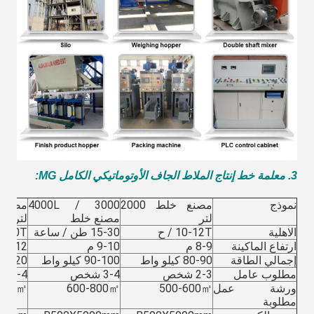
3. معلمة خط إنتاج الملاط الجاف الأوتوماتيكي الكامل MG
:
نموذج
مصنع خلط 2000
3000 / 4000L
لتر
مصنع خلط
لتر
الاهلية
10-12T / ح
15-30 طن / ساعة
30-40T / س
ارتفاع الماكينة
8-9 م
9-10 م
11-12 م
إجمالي الطاقة
80-90 كيلو واط
90-100 كيلو واط
100-120 كيل
مطلوب عامل
2-3 شخص
3-4 شخص
3-4 شخص
ورشة عمل
500-600㎡
600-800㎡
1000㎡
مطلوبة