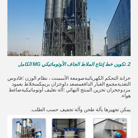
2. تكوين خط إنتاج الملاط الجاف الأوتوماتيكي MG الكامل
خزانة التحكم الكهربائيةصومعة الأسمنت ، نظام الوزن ؛قادوس
التغذيةمجمع الغبار الدافعمصعد دلوخزان بريمكسخلاط بعمود
مزدوجخزان تخزين المنتج النهائي ؛آلة تغليف أوتوماتيكيةضاغط
هواء.
يمكن تجهيزها بآلة طحن وآلة تجفيف حسب الطلب.