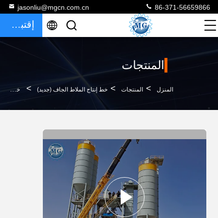
jasonliu@mgcn.com.cn
86-371-56659866
إقتباس
المنتجات
>
>
>
المنزل
المنتجات
خط إنتاج الملاط الجاف (جديد)
خط إنتاج خليط الملاط الجاف الأوتوماتيكي 25T / H صنع مسحوق لاصق البلاط