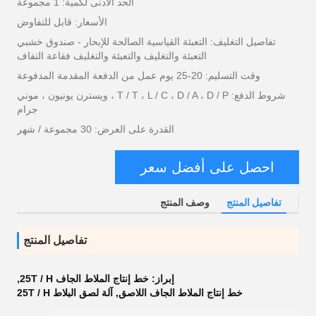
الحد الأدنى لكمية: 1 مجموعة
الأسعار: قابل للتفاوض
تفاصيل التغليف: التعبئة القياسية الصالحة للإبحار - صندوق خشبي
التعبئة والتغليف والتعبئة والتغليف فقاعة التفاف
وقت التسليم: 20-25 يوم عمل من الدفعة المقدمة المدفوعة
شروط الدفع: T / T ، L / C ، D / A ، D / P ، ويسترن يونيون ، موني
جرام
القدرة على العرض: 30 مجموعة / شهر
احصل على أفضل سعر
تفاصيل المنتج
وصف المنتج
تفاصيل المنتج
إبراز:
خط إنتاج الملاط الجاف 25T / H
,
خط إنتاج الملاط الجاف اللاصق
,
آلة لصق البلاط 25T / H