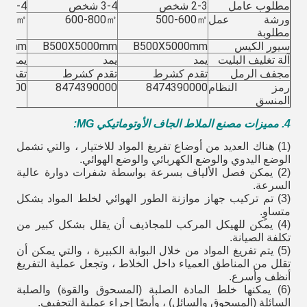
مطلوب عامل
2-3 شخص
3-4 شخص
3-4 شخص
ورشة عمل
500-600㎡
600-800㎡
1000㎡
مطلوبة
سيور الكيس
B500X5000mm
B500X5000mm
00mm
آلة تغليف البليت
يمد
يمد
يمد
مجفف الرمل
تقدم كشرط
تقدم كشرط
تقدم 
رمز النظام
8474390000
8474390000
90000
المنسق
4. مميزات مصنع الملاط الجاف الأوتوماتيكي MG:
(1) هناك العديد من أوضاع تفريغ المواد للاختيار ، والتي تشمل
الوضع اليدوي والوضع الكهربائي والوضع الهوائي.
(2) يمكن فصل الألياف بسرعة بواسطة شفرات دوارة عالية
السرعة.
(3) تم تركيب جهاز موازنة الطور الهوائي لخلط المواد بشكل
متساوٍ.
(4) يمكن للهيكل المركب للمجاذيف أن يقلل بشكل كبير من
تكلفة الصيانة.
(5) يتم تفريغ المواد من خلال البوابة الكبيرة ، والتي يمكن أن
تقلل من المناطق العمياء داخل الخلاط ، وتجعل عملية التفريغ
أنظف وأسرع.
(6) يمكنها خلط المادة الصلبة (المسحوق والقوة) والصلبة
السائلة (المسحوق والسائل) ، وأيضًا إجراء عملية التجفيف.