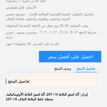
الحد الأدنى لكمية: 1 مجموعة
الأسعار: قابل للتفاوض
تفاصيل التغليف: التعبئة القياسية الصالحة للإبحار - صندوق خشبي
التعبئة والتغليف والتعبئة والتغليف فقاعة التفاف
وقت التسليم: 20-25 يوم عمل من الدفعة المقدمة المدفوعة
شروط الدفع: T / T ، L / C ، D / A ، D / P ، ويسترن يونيون ، موني
جرام
القدرة على العرض: 30 مجموعة / شهر
احصل على أفضل سعر
تفاصيل المنتج
وصف المنتج
تفاصيل المنتج
إبراز:
آلة لصق البلاط 20T / H
,
آلة لصق البلاط الأوتوماتيكية
,
محطة خلط الملاط الجاف 10T / H