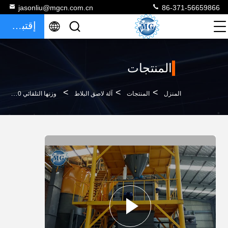
jasonliu@mgcn.com.cn
86-371-56659866
إقتباس
المنتجات
>
>
>
المنزل
المنتجات
آلة لاصق البلاط
وزنها التلقائي 10-20T / H آلة لصق البلاط الجاف محطة خلط الملاط