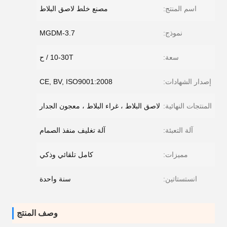
اسم المنتج:
مصنع خلط لاصق البلاط
نموذج:
MGDM-3.7
سعة:
10-30T / ح
إصدار الشهادات:
CE, BV, ISO9001:2008
المنتجات النهائية:
لاصق البلاط ، غراء البلاط ، معجون الجدار
آلة التعبئة:
آلة تغليف منفذ الصمام
مميزات:
كامل تلقائي وذكي
انستستاتين:
سنة واحدة
وصف المنتج