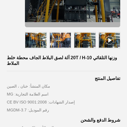
وزنها التلقائي 10-20T / H آلة لصق البلاط الجاف محطة خلط
الملاط
تفاصيل المنتج
مكان المنشأ: خنان ، الصين
اسم العلامة التجارية: MG
إصدار الشهادات: CE BV ISO 9001:2008
رقم الموديل: MGDM-3.7
شروط الدفع والشحن