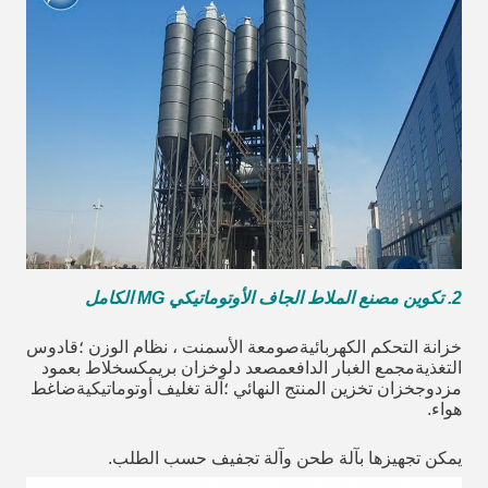
2. تكوين مصنع الملاط الجاف الأوتوماتيكي MG الكامل
خزانة التحكم الكهربائيةصومعة الأسمنت ، نظام الوزن ؛قادوس
التغذيةمجمع الغبار الدافعمصعد دلوخزان بريمكسخلاط بعمود
مزدوجخزان تخزين المنتج النهائي ؛آلة تغليف أوتوماتيكيةضاغط
هواء.
يمكن تجهيزها بآلة طحن وآلة تجفيف حسب الطلب.