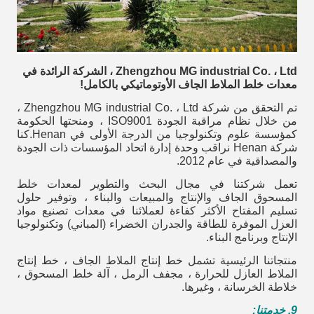
Zhengzhou MG industrial Co. ، Ltd ، الشركة الرائدة في
معدات خلط الملاط الجاف الأوتوماتيكي بالكامل!
تم التحقق من شركة Zhengzhou MG industrial Co. ، Ltd ،
من خلال نظام مراقبة الجودة ISO9001 ، ومنحتها الحكومة
كمؤسسة علوم وتكنولوجيا من الدرجة الأولى في Henan.كنا
شركة Henan نراقب وحدة إدارة اتحاد المؤسسات ذات الجودة
والمصداقية في عام 2012.
تعمل شركتنا في مجال البحث والتطوير لمعدات خلط
المسحوق الجاف والإنتاج والمبيعات والبناء ، وتوفير حلول
تسليم المفتاح الأكثر كفاءة لعملائنا في معدات تصنيع مواد
العزل الموفرة للطاقة والجدران الخضراء (المباني) وتكنولوجيا
الإنتاج وبرنامج البناء.
منتجاتنا الرئيسية تشمل خط إنتاج الملاط الجاف ، خط إنتاج
الملاط العازل للحرارة ، مجفف الرمل ، آلة خلط المسحوق ،
خلاطة الخرسانة ، وغيرها.
9. خدمتنا: