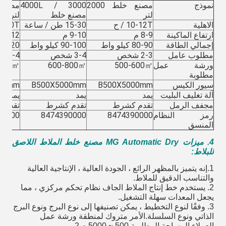
نموذج
مصنع خلط 2000
3000 / 4000L
لتر
مصنع خلط
لتر
الاهلية
10-12T / ح
15-30 طن / ساعة
30-40T / س
ارتفاع الماكينة
8-9 م
9-10 م
11-12 م
إجمالي الطاقة
80-90 كيلو واط
90-100 كيلو واط
100-120 كيل
مطلوب عامل
2-3 شخص
3-4 شخص
3-4 شخص
ورشة عمل
500-600㎡
600-800㎡
1000㎡
مطلوبة
سيور الكيس
B500X5000mm
B500X5000mm
00mm
آلة تغليف البليت
يمد
يمد
يمد
مجفف الرمل
تقدم كشرط
تقدم كشرط
تقدم 
رمز النظام
8474390000
8474390000
90000
المنسق
4. ميزات MG Automatic Dry
مصنع خلط الملاط اللاصق
للبلاط
:
1.إنه يتميز بالمظهر الرائع ، الجودة العالية ، الإنتاجية العالية
والتناسب الدقيق للملاط.
2. يستخدم خط إنتاج الملاط الجاف نظام تحكم مركزي ، مما
يجعل المعدات سهلة التشغيل.
3. وفقًا لنوع التخطيط ، يمكن تصنيفها إلى نوع البرج ونوع البرج
الذاتي ونوع السلسلة.الأمر متروك لمنطقة ورشة عمل
العملاء.المساحة المطلوبة 500 ~ 5000 م 2.