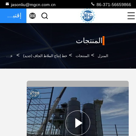
jasonliu@mgcn.com.cn
86-371-56659866
إقتباس
المنتجات
>
>
>
المنزل
المنتجات
خط إنتاج الملاط الجاف (جديد)
خط إنتاج الملاط الجاف الجاهز للخلط الجاف 10-30 T / H خبرة 20 عامًا