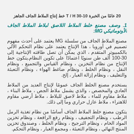
20 عامًا من الخبرة 10-30 T / H خط إنتاج الملاط الجاف الجاهز
1. وصف مصنع خلط الملاط اللاصق لبلاط الملاط الجاف
الأوتوماتيكي MG
:
مصنع الملاط الجاف من سلسلة MG يعتمد على أحدث مفهوم
تصميم في أوروبا ، هذا الإنتاج يعتمد على نظام التحكم الآلي
بالكمبيوتر المتقدم ، الذي يمكن أن تصل طاقته الإنتاجية إلى
30-100 ألف طن سنويًا اعتمادًا على تكوين النظام.يتكون خط
الإنتاج من نظام التخزين ، ونظام القياس والتجميع ، ونظام
النقل ، ونظام الخلط ، ونظام ضاغط الهواء ، ونظام التعبئة
والتغليف ، ونظام إزالة الغبار ، إلخ.
يستخدم مصنع الخلط الجاف عمومًا لإنتاج العديد من الملاط
العادي والمخصص ، والذي يشمل ملاط ​​الجص ، ملاط ​​البناء ،
ملاط ​​مقاوم للماء ، ملاط ​​لاصق للبلاط ، ملاط ​​أرضي مقاوم
للاهتراء ، ملاط ​​عازل حراري وما إلى ذلك.
يتكون مصنع خلط الملاط الجاف أساسًا من نظام تغذية الرمل
الرطب ، ونظام التجفيف ، ونظام رفع الرافعة ، ونظام تخزين
المواد الخام ، ونظام الترجيح ، ونظام الخلط ، وصندوق تخزين
المنتج النهائي ، ونظام التعبئة ، ومجمع الغبار ، ونظام التحكم.