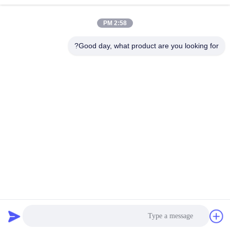
2:58 PM
Tags:
Good day, what product are you looking for?
خط إنتاج ملاط ​​المزيج الجاف
معدات خلط الملاط,آلة خلط الملاط الجاف
معدات خلط الملاط
الاتصالات
الاتصالات:
Mr. Jason Liu
هاتف:
86-371-56659866
اتصل الآن