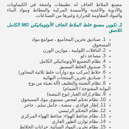
مصنع الملاط الجاف له تطبيقات واسعة في الكيماويات
والأدوية والأغذية والأسمدة المركبة والمطاط ومواد البناء
والمواد المقاومة للحرارة وغيرها من الصناعات.
2. تكوين مصنع خلط الملاط الجاف الأوتوماتيكي MG الكامل
اللاصق
1. صناديق تخزين المجاميع ، صوامع مواد
المسحوق.
2. الناقلات اللولبية ، موازين الوزن
3. مصاعد دلو
4. نظام التجميع الأوتوماتيكي الكامل
5. صندوق الخلط المسبق
6. خلاط (مركب مع دوارات خلط ثلاثية المحاور)
7. صناديق تخزين المنتجات النهائية
8. نظام التعبئة والتغليف (آلة تعبئة من نوع
البوابة المفتوحة / الصمام)
9. نظام إزالة الغبار (نوع النبضة)
10. نظام تحكم لفحص مستوى مواد المسحوق
11. إطار فولاذي ، منصة ، حامل سلم ، حاجز
12. نظام التحكم الرئيسي
13. نظام ضاغط الهواء: ضاغط الهواء المركزي
14. نظام توازن الطور الغازي
15. نظام تخزين المواد السائبة: خزانات الخلائط