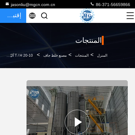
jasonliu@mgcn.com.cn
86-371-56659866
إقتباس
المنتجات
>
>
>
المنزل
المنتجات
مصنع خلط جاف
10-20 T / H آليّة جافّ مزيج هاون مصنع جدار معجون يجعل آلة