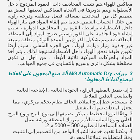
معاكس للهواء.يتم تثبيت المجاذيف ذات العمود المزدوج داخل
الأسطوانة ويتم تدويرها في الاتجاه المعاكس لبعضها البعض.تم
تصميم كل من المجاذيف بمسافة فصل منطقية ودرجة زاوية
من خلال الحساب العلمي.عندما يتم إلقاء المواد في تيار الهواء
داخل الأسطوانة بواسطة القوة من المجاذيف الدوارة ، سيتم
إنشاء قوة الجاذبية على الفور وسيتم طرح المواد إلى المنطقة
المعاكسة.سيتم تشكيل الفراغ بين أعمدة التوائم منطقة مميعة
غير جاذبية وتيار دوامة الهواء ، في الجزء السفلي ، سيتم أيضًا
تكوين طبقة تدفق الهواء داخل الأسطوانة.نتيجة لذلك ، يتم أخذ
المواد بالحركات المركبة ثلاثية الأبعاد ، من أجل أن تكون
مختلطة بشكل دائري وسريع بالتساوي في جميع الجوانب.
3. ميزات MG Automatic Dry
آلة صنع المعجون على الحائط
لمصنع الملاط المخلوط
:
1.إنه يتميز بالمظهر الرائع ، الجودة العالية ، الإنتاجية العالية
والتناسب الدقيق للملاط.
2. يستخدم خط إنتاج الملاط الجاف نظام تحكم مركزي ، مما
يجعل المعدات سهلة التشغيل.
3. وفقًا لنوع التخطيط ، يمكن تصنيفها إلى نوع البرج ونوع البرج
الذاتي ونوع السلسلة.الأمر متروك لمنطقة ورشة عمل
العملاء.المساحة المطلوبة 500 ~ 5000 م 2.
4. يمكننا تقديم خدمة الشباك الواحد من التصميم إلى التثبيت
وفقًا لمتطلبات عملائنا المحددة.