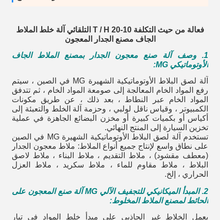
فعالة من حيث التكلفة 10-20 T / H التلقائي آلة خلط الملاط
الجاف مصنع الجدار المعجون
1. وصف آلة صنع معجون الجدار بمصنع الملاط الجاف
الأوتوماتيكي MG:
آلة لصق البلاط الأوتوماتيكية الشهيرة MG في الصين ، سيتم
رفع المواد الخام المعالجة إلى صومعة المواد الخام ، ثم تتدفق
المواد الخام عبر النطاط ، بعد ذلك ، عن طريق مكونات
الكمبيوتر ، وقياس ناقل لولبي ، وحزمة آلة الخلط والتعبئة إلى
أكياس أو بكميات كبيرة أو مخزن البضائع الجاهزة في عملية
تخزين السيارة إلى المنتج النهائي.
تستخدم آلة لصق البلاط الأوتوماتيكية الشهيرة MG في الصين
على نطاق واسع لإنتاج جميع أنواع الملاط: ملاط ​​معجون الجدار
(معطف مقشود) ، ملاط ​​التقديم ، ملاط ​​البناء ، ملاط ​​لاصق
البلاط ، ملاط ​​مقاوم للماء ، ملاط ​​سكريد ، ملاط ​​العزل
الحراري ، إلخ.
2. المبدأ الميكانيكي للتجفيف الآلي MG
آلة صنع المعجون على
الحائط لمصنع الملاط المخلوط
:
يعمل الخلاط غير الجاذبي على مبدأ خلط المواد في تيار