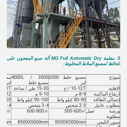
5. معلمة MG Full Automatic Dry
آلة صنع المعجون على
الحائط لمصنع الملاط المخلوط
:
نموذج
مصنع خلط 2000
3000 / 4000L
لتر
مصنع خلط
لتر
الاهلية
10-12T / ح
15-30 طن / ساعة
30-40T / س
ارتفاع الماكينة
8-9 م
9-10 م
11-12 م
إجمالي الطاقة
80-90 كيلو واط
90-100 كيلو واط
100-120 كيل
مطلوب عامل
2-3 شخص
3-4
3-4 شخص
شخص
ورشة عمل
500-600㎡
600-800㎡
1000㎡
مطلوبة
سيور الكيس
B500X5000mm
B500X5000mm
00mm