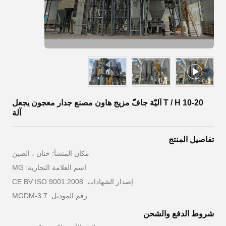
10-20 T / H آليّة جافّ مزيج هاون مصنع جدار معجون يجعل
آلة
تفاصيل المنتج
مكان المنشأ: خنان ، الصين
اسم العلامة التجارية: MG
إصدار الشهادات: CE BV ISO 9001:2008
رقم الموديل: MGDM-3.7
شروط الدفع والشحن