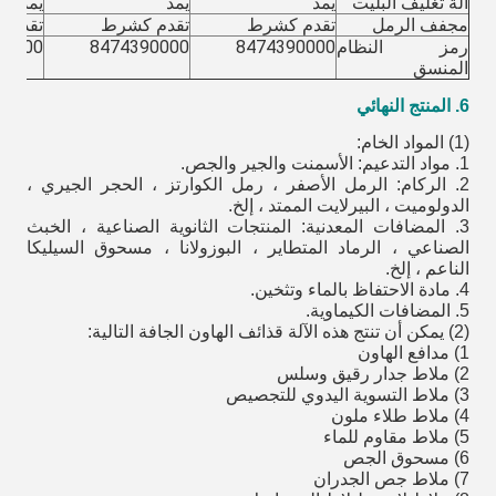
آلة تغليف البليت
يمد
يمد
يمد
مجفف الرمل
تقدم كشرط
تقدم كشرط
تقدم 
رمز النظام
8474390000
8474390000
90000
المنسق
6. المنتج النهائي
(1) المواد الخام:
1. مواد التدعيم: الأسمنت والجير والجص.
2. الركام: الرمل الأصفر ، رمل الكوارتز ، الحجر الجيري ،
الدولوميت ، البيرلايت الممتد ، إلخ.
3. المضافات المعدنية: المنتجات الثانوية الصناعية ، الخبث
الصناعي ، الرماد المتطاير ، البوزولانا ، مسحوق السيليكا
الناعم ، إلخ.
4. مادة الاحتفاظ بالماء وتثخين.
5. المضافات الكيماوية.
(2) يمكن أن تنتج هذه الآلة قذائف الهاون الجافة التالية:
1) مدافع الهاون
2) ملاط ​​جدار رقيق وسلس
3) ملاط ​​التسوية اليدوي للتجصيص
4) ملاط ​​طلاء ملون
5) ملاط ​​مقاوم للماء
6) مسحوق الجص
7) ملاط ​​جص الجدران