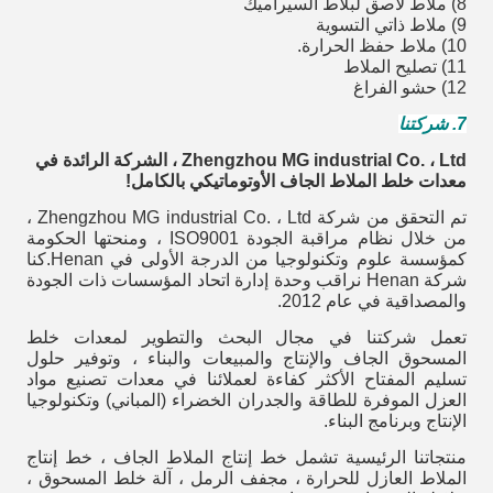
8) ملاط ​​لاصق لبلاط السيراميك
9) ملاط ​​ذاتي التسوية
10) ملاط ​​حفظ الحرارة.
11) تصليح الملاط
12) حشو الفراغ
7. شركتنا
Zhengzhou MG industrial Co. ، Ltd ، الشركة الرائدة في
معدات خلط الملاط الجاف الأوتوماتيكي بالكامل!
تم التحقق من شركة Zhengzhou MG industrial Co. ، Ltd ،
من خلال نظام مراقبة الجودة ISO9001 ، ومنحتها الحكومة
كمؤسسة علوم وتكنولوجيا من الدرجة الأولى في Henan.كنا
شركة Henan نراقب وحدة إدارة اتحاد المؤسسات ذات الجودة
والمصداقية في عام 2012.
تعمل شركتنا في مجال البحث والتطوير لمعدات خلط
المسحوق الجاف والإنتاج والمبيعات والبناء ، وتوفير حلول
تسليم المفتاح الأكثر كفاءة لعملائنا في معدات تصنيع مواد
العزل الموفرة للطاقة والجدران الخضراء (المباني) وتكنولوجيا
الإنتاج وبرنامج البناء.
منتجاتنا الرئيسية تشمل خط إنتاج الملاط الجاف ، خط إنتاج
الملاط العازل للحرارة ، مجفف الرمل ، آلة خلط المسحوق ،