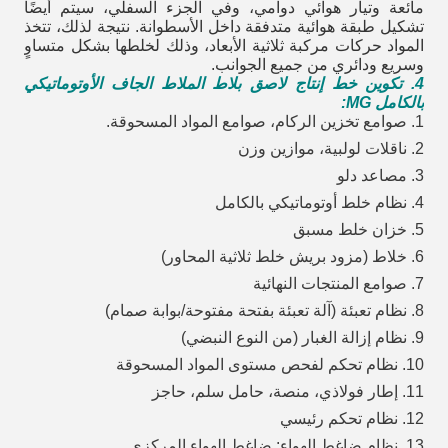
مائعة وتيار هوائي دوامي، وفي الجزء السفلي، سيتم أيضًا
تشكيل طبقة هوائية متدفقة داخل الأسطوانة. نتيجة لذلك، تتخذ
المواد حركات مركبة ثلاثية الأبعاد، وذلك لخلطها بشكل متساوٍ
وسريع ودائري من جميع الجوانب.
4. تكوين خط إنتاج لاصق بلاط الملاط الجاف الأوتوماتيكي
بالكامل MG:
1. صوامع تخزين الركام، صوامع المواد المسحوقة.
2. ناقلات لولبية، موازين وزن
3. مصاعد دلو
4. نظام خلط أوتوماتيكي بالكامل
5. خزان خلط مسبق
6. خلاط (مزود بريش خلط ثلاثية المحاور)
7. صوامع المنتجات النهائية
8. نظام تعبئة (آلة تعبئة بفتحة مفتوحة/بوابة صمام)
9. نظام إزالة الغبار (من النوع النبضي)
10. نظام تحكم لفحص مستوى المواد المسحوقة
11. إطار فولاذي، منصة، حامل سلم، حاجز
12. نظام تحكم رئيسي
13. نظام ضاغط الهواء: ضاغط الهواء المركزي