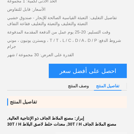
الحد الأدنى لكمية: 1 مجموعة
الأسعار: قابل للتفاوض
تفاصيل التغليف: التعبئة القياسية الصالحة للإبحار - صندوق خشبي
التعبئة والتغليف والتعبئة والتغليف فقاعة التفاف
وقت التسليم: 20-25 يوم عمل من الدفعة المقدمة المدفوعة
شروط الدفع: T / T ، L / C ، D / A ، D / P ، ويسترن يونيون ، موني
جرام
القدرة على العرض: 30 مجموعة / شهر
احصل على أفضل سعر
تفاصيل المنتج
وصف المنتج
تفاصيل المنتج
إبراز:
مصنع الملاط الجاف ذو الإنتاجية العالية
,
مصنع الملاط الجاف 30T / H
,
معدات خلط لاصق البلاط 30T / H