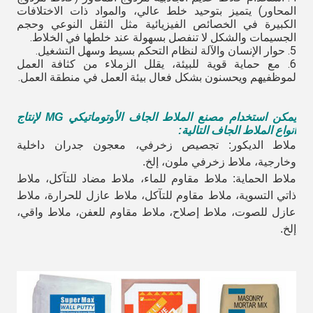
المحاور) يتميز بتوحيد خلط عالي، والمواد ذات الاختلافات
الكبيرة في الخصائص الفيزيائية مثل الثقل النوعي وحجم
الجسيمات والشكل لا تنفصل بسهولة عند خلطها في الخلاط.
5. حوار الإنسان والآلة لنظام التحكم بسيط وسهل التشغيل.
6. مع حماية قوية للبيئة، يقلل الزملاء من كثافة العمل
لموظفيهم ويحسنون بشكل فعال بيئة العمل في منطقة العمل.
يمكن استخدام مصنع الملاط الجاف الأوتوماتيكي MG لإنتاج
أنواع الملاط الجاف التالية:
ملاط الديكور: تجصيص زخرفي، معجون جدران داخلية
وخارجية، ملاط زخرفي ملون، إلخ.
ملاط الحماية: ملاط مقاوم للماء، ملاط مضاد للتآكل، ملاط
ذاتي التسوية، ملاط مقاوم للتآكل، ملاط عازل للحرارة، ملاط
عازل للصوت، ملاط إصلاح، ملاط مقاوم للعفن، ملاط واقي،
إلخ.