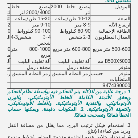
بالكامل MG:
الموديل
مصنع خلط 2000
مصنع خلط
لتر
3000/4000 لتر
لتر
السعة
10-12 طن/ساعة
15-30 طن/ساعة
30-40 طن/سا
ارتفاع الآلة
8-9 متر
9-10 متر
11-12 مت
الطاقة الإجمالية
80-90 كيلوواط
90-100 كيلوواط
100-120 ك
العمال المطلوبون
2-3 شخص
3-4 شخص
المصن
3-4
شخص
500-600 متر مربع
600-800 متر مربع
800-1000 متر
مربع
مربع
B500X5000 مم
آلة تغليف البليت
آلة تغليف البليت
آلة تغ
متوفر
مجفف رمل
مجفف رمل
مجفف
متوفر حسب
رمز النظام المنسق
رمز النظام المنسق
رمز ا
المتطلبات
8474390000
1. درجة عالية من الذكاء. يتم التحكم فيه بواسطة نظام التحكم
ويحقق الأتمتة الكاملة للخلط الأوتوماتيكي، والوزن
الأوتوماتيكي، والتغذية الأوتوماتيكية، والخلط الأوتوماتيكي،
2. المكونات دقيقة، ويمكنها حساب
والتعبئة الأوتوماتيكية.
الخطأ تلقائيًا وتصحيحه تلقائيًا.
3. استخدام هيكل ترتيب البرج، مما يقلل من مسافة النقل
ويزيد من كفاءة الإنتاج.
4. استخدام خلاط عديم الجاذبية مزدوج المحاور (خلاط مزدوج