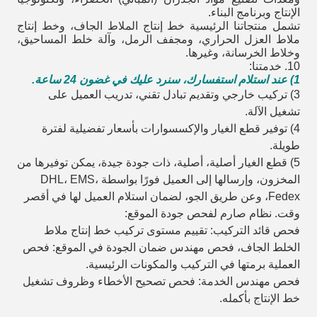
الإنتاج وبرنامج البناء.
تشمل منتجاتنا الرئيسية خط إنتاج الملاط الجاف، وخط إنتاج
ملاط العزل الحراري، ومجفف الرمل، وآلة خلط المساحيق،
وخلاط الخرسانة، وغيرها.
10. خدمتنا:
1) عند استلام استفسارك، سنرد عليك في غضون 24 ساعة.
3) تركيب خارجي وتقديم تبادل تقني، تدريب العميل على
تشغيل الآلة.
4) توفير قطع الغيار والإكسسوارات بأسعار تفضيلية لفترة
طويلة.
5) قطع الغيار أصلية، أصلية، ذات جودة جيدة، يمكن توفيرها من
المخزون، وإرسالها إلى العميل فورًا بواسطة DHL، EMS،
Fedex، وعن طريق الجو، لضمان استلام العميل لها في أقصر
وقت. نظام صارم لفحص جودة الموقع:
فحص قائد التركيب: تقييم مستوى تركيب خط إنتاج ملاط
الخلط الجاف، فحص مهندس ضمان الجودة في الموقع: فحص
العملية برمتها في التركيب والمكونات الرئيسية.
فحص مهندس الخدمة: فحص تصحيح الأخطاء وظروف تشغيل
خط الإنتاج بأكمله.