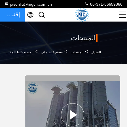
jasonliu@mgcn.com.cn
86-371-56659866
إقتباس
المنتجات
>
>
>
المنزل
المنتجات
مصنع خلط جاف
مصنع خلط الملاط الجاف ذو الإنتاجية العالية 30T / H معدات خلط لاصق البلاط