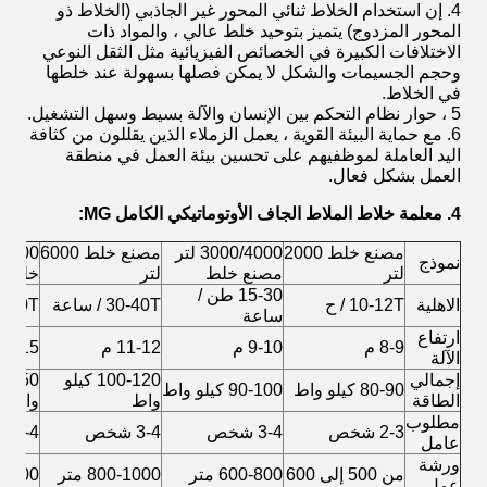
4. إن استخدام الخلاط ثنائي المحور غير الجاذبي (الخلاط ذو
المحور المزدوج) يتميز بتوحيد خلط عالي ، والمواد ذات
الاختلافات الكبيرة في الخصائص الفيزيائية مثل الثقل النوعي
وحجم الجسيمات والشكل لا يمكن فصلها بسهولة عند خلطها
في الخلاط.
5 ، حوار نظام التحكم بين الإنسان والآلة بسيط وسهل التشغيل.
6. مع حماية البيئة القوية ، يعمل الزملاء الذين يقللون من كثافة
اليد العاملة لموظفيهم على تحسين بيئة العمل في منطقة
العمل بشكل فعال.
4. معلمة خلاط الملاط الجاف الأوتوماتيكي الكامل MG:
مصنع خلط 2000
3000/4000 لتر
مصنع خلط 6000
نموذج
لتر
مصنع خلط
لتر
خلط
15-30 طن /
الاهلية
10-12T / ح
30-40T / ساعة
50-60T / س
ساعة
ارتفاع
8-9 م
9-10 م
11-12 م
13-15 م
الآلة
إجمالي
100-120 كيلو
80-90 كيلو واط
90-100 كيلو واط
الطاقة
واط
واط
مطلوب
2-3 شخص
3-4 شخص
3-4 شخص
3-4 شخص
عامل
ورشة
من 500 إلى 600
600-800 متر
800-1000 متر
عمل