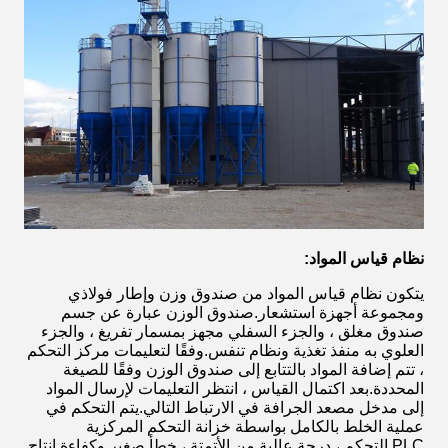
نظام قياس المواد:
يتكون نظام قياس المواد من صندوق وزن وإطار فولاذي
ومجموعة أجهزة استشعار.صندوق الوزن عبارة عن جسم
صندوق مغلق ، والجزء السفلي مجهز بمسمار تفريغ ، والجزء
العلوي به منفذ تغذية ونظام تنفس.وفقًا لتعليمات مركز التحكم
، تتم إضافة المواد بالتتابع إلى صندوق الوزن وفقًا للصيغة
المحددة.بعد اكتمال القياس ، انتظر التعليمات لإرسال المواد
إلى مدخل مصعد الجرافة في الارتباط التالي.يتم التحكم في
عملية الخلط بالكامل بواسطة خزانة التحكم المركزية
PLC.التحكم ، درجة عالية من الأتمتة ، خطأ صغير وكفاءة إنتاج