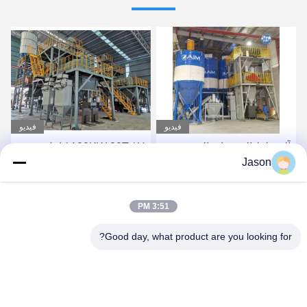
فيديو
فيديو
100KW 30T / H كامل
120kw توفير الطاقة آلة
Jason
التلقائي آلة خلط الملاط
الملاط الجاف 50t / H مصنع
الجاف
جدار المعجون الجص
المقشود معطف
احصل على أفضل سعر
احصل على أفضل سعر
3:51 PM
Good day, what product are you looking for?