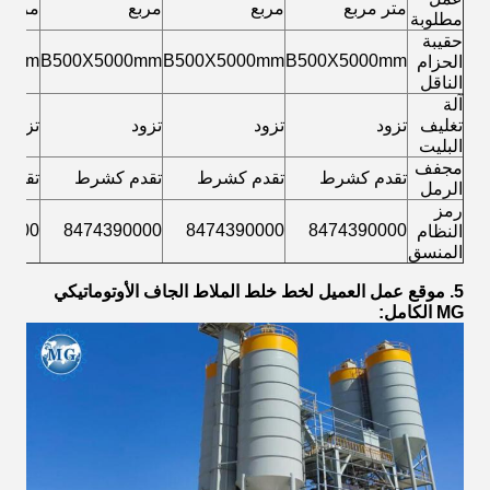
متر مربع
مربع
مربع
مربع
مطلوبة
حقيبة
00mm
B500X5000mm
B500X5000mm
B500X5000mm
الحزام
الناقل
آلة
تغليف
تزود
تزود
تزود
تزود
البليت
مجفف
تقدم كشرط
تقدم كشرط
تقدم كشرط
تقدم 
الرمل
رمز
0000
8474390000
8474390000
8474390000
النظام
المنسق
5. موقع عمل العميل لخط خلط الملاط الجاف الأوتوماتيكي
MG الكامل: