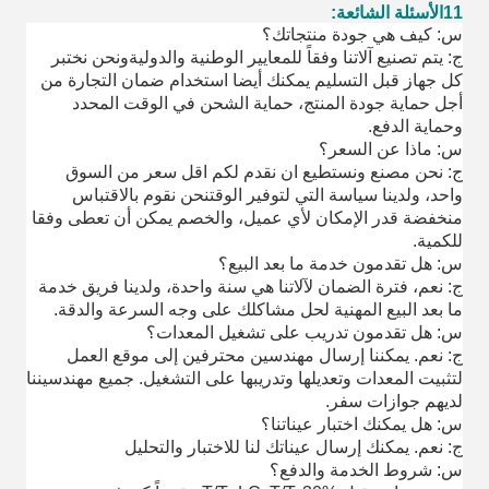
11الأسئلة الشائعة:
س: كيف هي جودة منتجاتك؟
ج: يتم تصنيع آلاتنا وفقاً للمعايير الوطنية والدوليةونحن نختبر
كل جهاز قبل التسليم يمكنك أيضا استخدام ضمان التجارة من
أجل حماية جودة المنتج، حماية الشحن في الوقت المحدد
وحماية الدفع.
س: ماذا عن السعر؟
ج: نحن مصنع ونستطيع ان نقدم لكم اقل سعر من السوق
واحد، ولدينا سياسة التي لتوفير الوقتنحن نقوم بالاقتباس
منخفضة قدر الإمكان لأي عميل، والخصم يمكن أن تعطى وفقا
للكمية.
س: هل تقدمون خدمة ما بعد البيع؟
ج: نعم، فترة الضمان لآلاتنا هي سنة واحدة، ولدينا فريق خدمة
ما بعد البيع المهنية لحل مشاكلك على وجه السرعة والدقة.
س: هل تقدمون تدريب على تشغيل المعدات؟
ج: نعم. يمكننا إرسال مهندسين محترفين إلى موقع العمل
لتثبيت المعدات وتعديلها وتدريبها على التشغيل. جميع مهندسيننا
لديهم جوازات سفر.
س: هل يمكنك اختبار عيناتنا؟
ج: نعم. يمكنك إرسال عيناتك لنا للاختبار والتحليل
س: شروط الخدمة والدفع؟