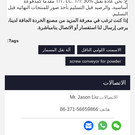
ج: نحن عادة نقبل T/T، LC. T/T: 30% مقدماً كمدفوعة
أساسية، والرصيد قبل التسليم نأخذ صور للمنتجات النهائية قبل
التسليم.
إذا كنت ترغب في معرفة المزيد من مصنع الخردة الجافة لدينا،
يرجى إرسال لنا استفسار أو الاتصال بنا
مباشرة.
Tags:
الاسمنت اللولبي الناقل
آلة نقل المسمار
screw conveyor for powder
الاتصالات
الاتصالات:
Mr. Jason Liu
هاتف:
86-371-56659866