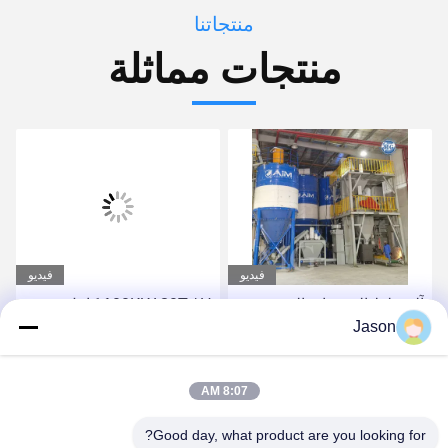
منتجاتنا
منتجات مماثلة
فيديو
فيديو
آلة خلط الخرسانة الجوفية
100KW 30T / H كامل
Jason
الآلية PLC المختلطة الجافة
التلقائي آلة خلط الملاط
الجاف
احصل على أفضل سعر
احصل على أفضل سعر
8:07 AM
Good day, what product are you looking for?