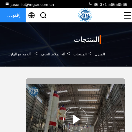
jasonliu@mgcn.com.cn
86-371-56659866
إقتباس
المنتجات
>
>
>
المنزل
المنتجات
آلة الملاط الجاف
آلة مدافع الهاون الجافة الذكية 12T / H 90KW للأسمنت