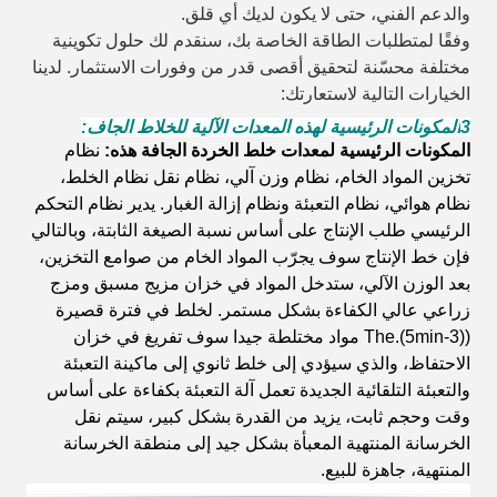
والدعم الفني، حتى لا يكون لديك أي قلق.
وفقًا لمتطلبات الطاقة الخاصة بك، سنقدم لك حلول تكوينية
مختلفة محسّنة لتحقيق أقصى قدر من وفورات الاستثمار. لدينا
الخيارات التالية لاستعارتك:
3المكونات الرئيسية لهذه المعدات الآلية للخلاط الجاف:
المكونات الرئيسية لمعدات خلط الخردة الجافة هذه:
نظام
تخزين المواد الخام،
نظام وزن آلي،
نظام نقل
نظام الخلط،
نظام هوائي،
نظام التعبئة ونظام إزالة الغبار.
يدير نظام التحكم
الرئيسي طلب الإنتاج على أساس نسبة الصيغة الثابتة،
وبالتالي
فإن خط الإنتاج سوف يجرّب المواد الخام من صوامع التخزين،
بعد الوزن الآلي،
ستدخل المواد في خزان مزيج مسبق ومزج
زراعي عالي الكفاءة بشكل مستمر.
لخلط في فترة قصيرة
((3-5min).The مواد مختلطة جيدا سوف تفريغ في خزان
الاحتفاظ،
والذي سيؤدي إلى خلط ثانوي
إلى ماكينة التعبئة
والتعبئة التلقائية الجديدة
تعمل آلة التعبئة بكفاءة على أساس
وقت وحجم ثابت،
يزيد من القدرة بشكل كبير،
سيتم نقل
الخرسانة المنتهية المعبأة بشكل جيد إلى منطقة الخرسانة
المنتهية،
جاهزة للبيع.