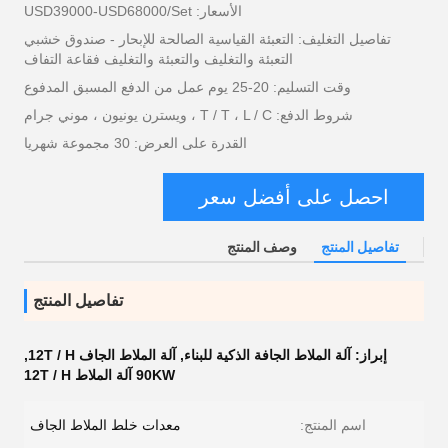
الأسعار: USD39000-USD68000/Set
تفاصيل التغليف: التعبئة القياسية الصالحة للإبحار - صندوق خشبي
التعبئة والتغليف والتعبئة والتغليف فقاعة التفاف
وقت التسليم: 20-25 يوم عمل من الدفع المسبق المدفوع
شروط الدفع: T / T ، L / C ، ويسترن يونيون ، موني جرام
القدرة على العرض: 30 مجموعة شهريا
احصل على أفضل سعر
تفاصيل المنتج
وصف المنتج
تفاصيل المنتج
إبراز:
آلة الملاط الجافة الذكية للبناء
,
آلة الملاط الجاف 12T / H
,
90KW آلة الملاط 12T / H
اسم المنتج:
معدات خلط الملاط الجاف