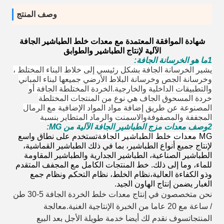
وصف المنتج
شهادة الموافقة المعتمدة مع معدات خلط الطباشير الجافة
الآلية لإنتاج الطباشير والطوابق
1ما هو الخرسانة الجافة:
يشير الخرسانة الجافة بشكل رئيسي إلى خلاط البناء المختلط ،
وخرسانة الجص وخرسانة البلاط الأرضي جميعها لبناء المباني
والتطبيقات الداخلية والخارجية.الخردة المختلطة الجافة أو
خردة المسحوق الجاف هي نوع من المنتجات المختلطة
المصنوعة عن طريق إضافة مواد المواد الإضافية مع الرمال
المجففة والمصفوفةوالاسمنت والرماد المتطاير بنسبة
2وصف معدات مزج الطباشير الجافة الآلية من MG:
MG معدات خلط الطباشير الجافة
تستخدم على نطاق واسع
لإنتاج جميع أنواع الطباشير، بما في ذلك الطباشير القماشية،
الطباشير الصناعية، الطباشير الجدارية والطباشير المقاومة
للماء، وما إلى ذلك. خط المنتجات الكامل مع المجفف المتقدم
وذو الكفاءة العالية،نظام الخلط، نظام التحكم ونظام جمع
الغبار يضمن إنتاج الهاون الجيد.
نحن متخصصون في إنتاج معدات خلط الخردة الجافة 5-30 طن
/ ساعة مع 20 عاما من الخبرة الإنتاجية الغنية.معالجة
المنتجاتسوف نقدم لك أيضا خدمة طويلة الأجل بعد البيع