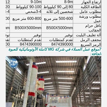
9-10m
8-9m
ارتفاع الجهاز
11-12 متر
الطاقة الكلية
80 إلى 90 كيلوواط
90-100 كيلوواط
100-120 كيل
مطلوب عامل
شخصين إلى ثلاثة
3-4
شخص
3-4 أشخاص
مطلوب ورشة
500-600 متر مربع
600-800 متر مربع
800-1000 م
عمل
ناقل حزام
00mm
B500X5000mm
B500X5000mm
الحقائب
آلة تغليف البليت
توفير
توفير
توفير
مجفف الرمل
تقدم كمتطلبات
تقدم كمتطلبات
تقدم ك
90000
8474390000
8474390000
الرمز السريع
7موقع عمل العملاء في شركة MG كاملة الأوتوماتيكية للعبوة
الجافة: