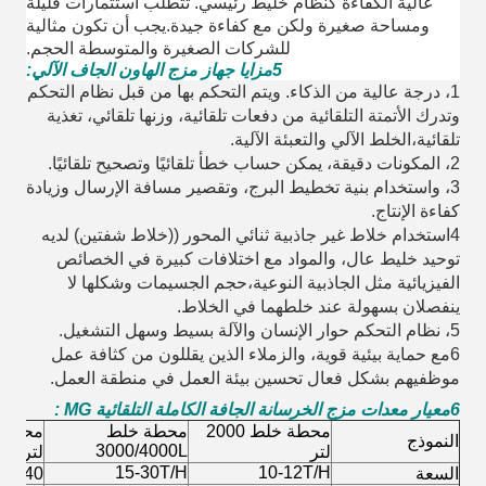
عالية الكفاءة كنظام خليط رئيسي. تتطلب استثمارات قليلة
ومساحة صغيرة ولكن مع كفاءة جيدة.يجب أن تكون مثالية
للشركات الصغيرة والمتوسطة الحجم.
5مزايا جهاز مزج الهاون الجاف الآلي:
1، درجة عالية من الذكاء. ويتم التحكم بها من قبل نظام التحكم
وتدرك الأتمتة التلقائية من دفعات تلقائية، وزنها تلقائي، تغذية
تلقائية،الخلط الآلي والتعبئة الآلية.
2، المكونات دقيقة، يمكن حساب خطأ تلقائيًا وتصحيح تلقائيًا.
3، واستخدام بنية تخطيط البرج، وتقصير مسافة الإرسال وزيادة
كفاءة الإنتاج.
4استخدام خلاط غير جاذبية ثنائي المحور ((خلاط شفتين) لديه
توحيد خليط عال، والمواد مع اختلافات كبيرة في الخصائص
الفيزيائية مثل الجاذبية النوعية،حجم الجسيمات وشكلها لا
ينفصلان بسهولة عند خلطهما في الخلاط.
5، نظام التحكم حوار الإنسان والآلة بسيط وسهل التشغيل.
6مع حماية بيئية قوية، والزملاء الذين يقللون من كثافة عمل
موظفيهم بشكل فعال تحسين بيئة العمل في منطقة العمل.
6معيار معدات مزج الخرسانة الجافة الكاملة التلقائية MG
:
محطة خلط 2000
محطة خلط
النموذج
3000/4000L
لتر
لتر
15-30T/H
10-12T/H
السعة
30-40 طن/ساعة