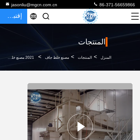
jasonliu@mgcn.com.cn
86-371-56659866
إقتباس
المنتجات
>
>
>
المنزل
المنتجات
مصنع خلط جاف
2021 مصنع خلط الملاط الجاف ذو التكلفة الفعالة 6-8 T / H لجدار المعجون / بلاط الجص