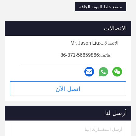
مصنع خلط المونة الجافة
الاتصالات
الاتصالات:
Mr. Jason Liu
هاتف:
86-371-56659866
اتصل الآن
أرسل لنا