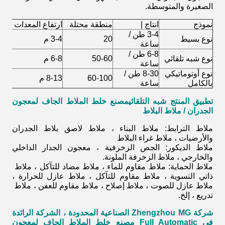
الصغيرة والمتوسطة.
نموذج
انتاج |
منطقة محتلة
ارتفاع المعدات
ال
3-4 طن /
نوع بسيط
20
3-4 م
2-3
ساعة
6-8 طن /
نوع شبه تلقائي
50-60
6-8 م
3-4
ساعة
نوع أوتوماتيكي
8-30 طن /
60-100
8-13 م
3-4
بالكامل
ساعة
تطبيق المنتج شبه التلقائي
مصنع خلط الملاط الجاف لمعجون
الجدران / ملاط ​​البلاط
ملاط الترابط: ملاط ​​البناء ، ملاط ​​لاصق بلاط الجدران
والأرضيات ، ملاط ​​غراء البلاط
ملاط الديكور: الجص الزخرفية ، معجون الجدار الداخلي
والخارجي ، ملاط ​​الزخرفة الملونة.
ملاط الحماية: ملاط ​​مقاوم للماء ، ملاط ​​مضاد للتآكل ، ملاط ​​
ذاتي التسوية ، ملاط ​​مقاوم للتآكل ، ملاط ​​عازل للحرارة ،
ملاط ​​عازل للصوت ، ملاط ​​إصلاح ، ملاط ​​مقاوم للعفن ، ملاط ​​
تدريع ، إلخ.
شركة Zhengzhou MG الصناعية المحدودة ، الشركة الرائدة
في Full Automatic
مصنع خلط الملاط الجاف لمعجون