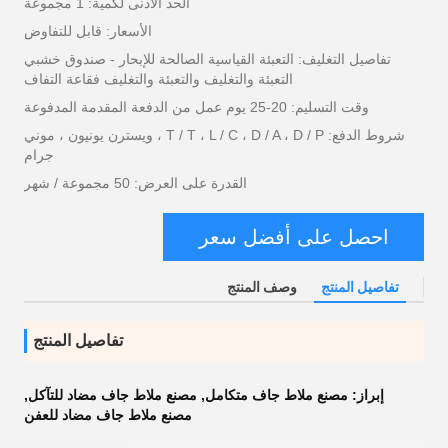
الحد الأدنى لكمية: 1 مجموعة
الأسعار: قابل للتفاوض
تفاصيل التغليف: التعبئة القياسية الصالحة للإبحار - صندوق خشبي
التعبئة والتغليف والتعبئة والتغليف فقاعة التفاف
وقت التسليم: 20-25 يوم عمل من الدفعة المقدمة المدفوعة
شروط الدفع: T / T ، L / C ، D / A ، D / P ، ويسترن يونيون ، موني
جرام
القدرة على العرض: 50 مجموعة / شهر
احصل على أفضل سعر
تفاصيل المنتج
وصف المنتج
تفاصيل المنتج
إبراز:
مصنع ملاط ​​جاف متكامل
,
مصنع ملاط ​​جاف مضاد للتآكل
,
مصنع ملاط ​​جاف مضاد للعفن