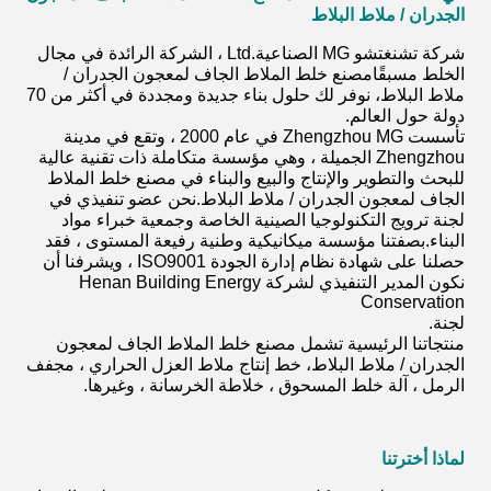
الجدران / ملاط ​​البلاط
شركة تشنغتشو MG الصناعية.Ltd ، الشركة الرائدة في مجال
الخلط مسبقًا
مصنع خلط الملاط الجاف لمعجون الجدران /
ملاط ​​البلاط
، نوفر لك حلول بناء جديدة ومجددة في أكثر من 70
دولة حول العالم.
تأسست Zhengzhou MG في عام 2000 ، وتقع في مدينة
Zhengzhou الجميلة ، وهي مؤسسة متكاملة ذات تقنية عالية
للبحث والتطوير والإنتاج والبيع والبناء في
مصنع خلط الملاط
الجاف لمعجون الجدران / ملاط ​​البلاط
.نحن عضو تنفيذي في
لجنة ترويج التكنولوجيا الصينية الخاصة وجمعية خبراء مواد
البناء.بصفتنا مؤسسة ميكانيكية وطنية رفيعة المستوى ، فقد
حصلنا على شهادة نظام إدارة الجودة ISO9001 ، ويشرفنا أن
نكون المدير التنفيذي لشركة Henan Building Energy
Conservation
لجنة.
منتجاتنا الرئيسية تشمل
مصنع خلط الملاط الجاف لمعجون
الجدران / ملاط ​​البلاط
، خط إنتاج ملاط ​​العزل الحراري ، مجفف
الرمل ، آلة خلط المسحوق ، خلاطة الخرسانة ، وغيرها.
لماذا أخترتنا