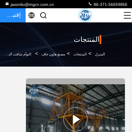
jasonliu@mgcn.com.cn
86-371-56659866
إقتباس
المنتجات
>
>
>
المنزل
المنتجات
مصنع هاون جاف
التوأم شافت البلاط اللاصق المعجون الجاف خليط الملاط 8T / H 8m الارتفاع