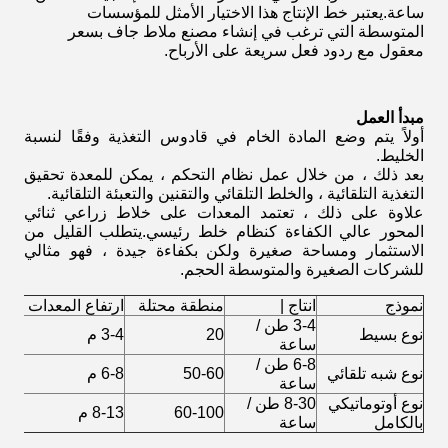
ساعة.يعتبر خط الإنتاج هذا الاختيار الأمثل للمؤسسات
المتوسطة التي ترغب في إنشاء مصنع ملاط ​​جاف بسعر
معقول مع ردود فعل سريعة على الأرباح.
مبدأ العمل
أولاً يتم وضع المادة الخام في قادوس التغذية وفقًا لنسبة
الخليط.
بعد ذلك ، من خلال عمل نظام التحكم ، يمكن للمعدة تحقيق
التغذية التلقائية ، والخلط التلقائي والتقنين والتعبئة التلقائية.
علاوة على ذلك ، تعتمد المعدات على خلاط زراعي ثنائي
المحور عالي الكفاءة كنظام خلط رئيسي.يتطلب القليل من
الاستثمار ومساحة صغيرة ولكن بكفاءة جيدة ، فهو مثالي
للشركات الصغيرة والمتوسطة الحجم.
نموذج
انتاج |
منطقة محتلة
ارتفاع المعدات
ال
3-4 طن /
نوع بسيط
20
3-4 م
2-3
ساعة
6-8 طن /
نوع شبه تلقائي
50-60
6-8 م
3-4
ساعة
نوع أوتوماتيكي
8-30 طن /
60-100
8-13 م
3-4
بالكامل
ساعة