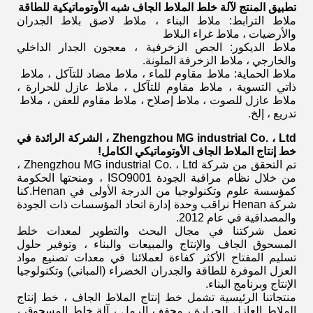
تطبيق المنتج لآلة خلط الملاط الجاف شبه الأوتوماتيكية للطاقة
ملاط الترابط: ملاط ​​البناء ، ملاط ​​لاصق بلاط الجدران
والأرضيات ، ملاط ​​غراء البلاط
ملاط الديكور: الجص الزخرفية ، معجون الجدار الداخلي
والخارجي ، ملاط ​​الزخرفة الملونة.
ملاط الحماية: ملاط ​​مقاوم للماء ، ملاط ​​مضاد للتآكل ، ملاط ​​
ذاتي التسوية ، ملاط ​​مقاوم للتآكل ، ملاط ​​عازل للحرارة ،
ملاط ​​عازل للصوت ، ملاط ​​إصلاح ، ملاط ​​مقاوم للعفن ، ملاط ​​
تدريع ، إلخ.
Zhengzhou MG industrial Co. ، Ltd ، الشركة الرائدة في
خط إنتاج الملاط الجاف الأوتوماتيكي الكامل!
تم التحقق من شركة Zhengzhou MG industrial Co. ، Ltd ،
من خلال نظام مراقبة الجودة ISO9001 ، ومنحتها الحكومة
كمؤسسة علوم وتكنولوجيا من الدرجة الأولى في Henan.كنا
شركة Henan نراقب وحدة إدارة اتحاد المؤسسات ذات الجودة
والمصداقية في عام 2012.
تعمل شركتنا في مجال البحث والتطوير لمعدات خلط
المسحوق الجاف والإنتاج والمبيعات والبناء ، وتوفير حلول
تسليم المفتاح الأكثر كفاءة لعملائنا في معدات تصنيع مواد
العزل الموفرة للطاقة والجدران الخضراء (المباني) وتكنولوجيا
الإنتاج وبرنامج البناء.
منتجاتنا الرئيسية تشمل خط إنتاج الملاط الجاف ، خط إنتاج
الملاط العازل للحرارة ، مجفف الرمل ، آلة خلط المسحوق ،