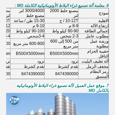
6. معلمة آلة تصنيع غراء البلاط الأوتوماتيكية الكاملة MG
:
مصنع خلط 2000
3000/4000 لتر
نموذج
لتر
مصنع خلط
لتر
الاهلية
10-12T / ح
15-30 طن / ساعة
30-40T / سا
ارتفاع الآلة
8-9 م
9-10 م
11-12 م
إجمالي الطاقة
80-90 كيلو واط
90-100 كيلو واط
100-120 كيل
مطلوب عامل
2-3 شخص
3-4
شخص
3-4 شخص
ورشة عمل
من 500 إلى 600
600-800 متر مربع
800-1000 م
مطلوبة
متر مربع
حقيبة الحزام
00mm
B500X5000mm
B500X5000mm
الناقل
آلة تغليف البليت
تزود
تزود
تزود
مجفف الرمل
تقدم كشرط
تقدم كشرط
تقدم 
رمز النظام
90000
8474390000
8474390000
المنسق
7. موقع عمل العميل لآلة تصنيع غراء البلاط الأوتوماتيكية
بالكامل MG: