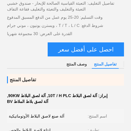
تفاصيل التغليف: التعبئة القياسية الصالحة للإبحار - صندوق خشبي
التعبئة والتغليف والتعبئة والتغليف فقاعة التفاف
وقت التسليم: 20-25 يوم عمل من الدفع المسبق المدفوع
شروط الدفع: T / T ، L / C ، ويسترن يونيون ، موني جرام
القدرة على العرض: 30 مجموعة شهريا
احصل على أفضل سعر
تفاصيل المنتج
وصف المنتج
تفاصيل المنتج
إبراز:
آلة لصق البلاط 10T / H PLC
,
آلة لصق البلاط 90KW
,
آلة لصق بلاط الملاط BV
اسم المنتج:
آلة صنع لاصق البلاط الأوتوماتيكية
تطبيق:
إنتاج لاصق البلاط والجص