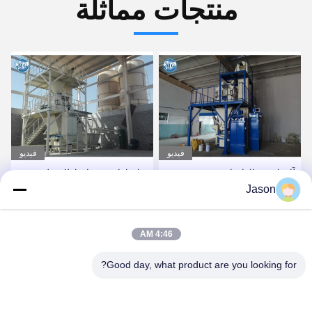
منتجات مماثلة
فيديو
فيديو
خلاط لاصق بلاط الصناعية
380V 50HZ آلة لصق البلاط
Jason
آلة لخلط الأسمنت الرمال
/ خلط خط إنتاج الملاط
خلط
الجاف
احصل على أفضل سعر
احصل على أفضل سعر
4:46 AM
Good day, what product are you looking for?