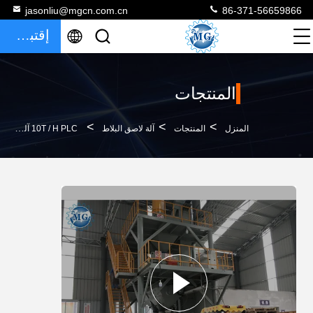
jasonliu@mgcn.com.cn
86-371-56659866
إقتباس
المنتجات
>
>
>
المنزل
المنتجات
آلة لاصق البلاط
10T / H PLC آلة لصق البلاط