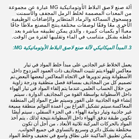
آلة صنع لاصق البلاط الأوتوماتيكية MG عبارة عن مجموعة
من المعدات المصممة لخلط الرمل المجفف والأسمنت
ومسحوق السماكة والرماد المتطاير والإضافات الوظيفية
الأخرى معًا وفقًا لوصفات مختلفة.ينتج المصنع ملاطًا جافًا
معبأًا أو بكميات كبيرة ، والذي يمكن تطبيقه مباشرة بعد
خلطه بشكل متناسب في الماء وتقليبها لفترة من الوقت.
3. المبدأ الميكانيكي لآلة صنع لاصق البلاط الأوتوماتيكية MG:
يعمل الخلاط غير الجاذبي على مبدأ خلط المواد في تيار
معاكس للهواء.يتم تثبيت المجاذيف ذات العمود المزدوج داخل
الأسطوانة ويتم تدويرها في الاتجاه المعاكس لبعضها البعض.تم
تصميم كل من المجاذيف بمسافة فصل منطقية ودرجة زاوية
من خلال الحساب العلمي.عندما يتم إلقاء المواد في تيار الهواء
داخل الأسطوانة بواسطة القوة من المجاذيف الدوارة ، سيتم
إنشاء قوة الجاذبية على الفور وسيتم طرح المواد إلى المنطقة
المعاكسة.سيتم تشكيل الفراغ بين أعمدة التوائم منطقة مميعة
غير جاذبية وتيار دوامة الهواء ، في الجزء السفلي ، سيتم أيضًا
تكوين طبقة تدفق الهواء داخل الأسطوانة.نتيجة لذلك ، يتم أخذ
المواد بالحركات المركبة ثلاثية الأبعاد ، من أجل أن تكون
مختلطة بشكل دائري وسريع بالتساوي في جميع الجوانب.
يمكن تطبيق الماكينة على نطاق واسع في تجفيف وخلط المواد