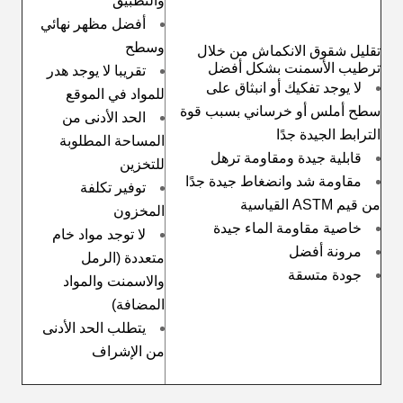
والتطبيق
أفضل مظهر نهائي
وسطح
تقليل شقوق الانكماش من خلال
ترطيب الأسمنت بشكل أفضل
تقريبا لا يوجد هدر
لا يوجد تفكيك أو انبثاق على
للمواد في الموقع
سطح أملس أو خرساني بسبب قوة
الحد الأدنى من
الترابط الجيدة جدًا
المساحة المطلوبة
قابلية جيدة ومقاومة ترهل
للتخزين
مقاومة شد وانضغاط جيدة جدًا
توفير تكلفة
من قيم ASTM القياسية
المخزون
خاصية مقاومة الماء جيدة
لا توجد مواد خام
مرونة أفضل
متعددة (الرمل
جودة متسقة
والاسمنت والمواد
المضافة)
يتطلب الحد الأدنى
من الإشراف