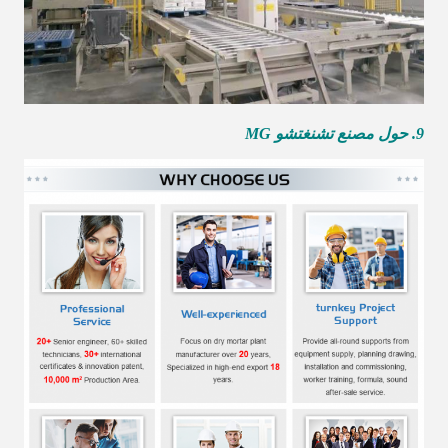
9. حول مصنع تشنغتشو MG