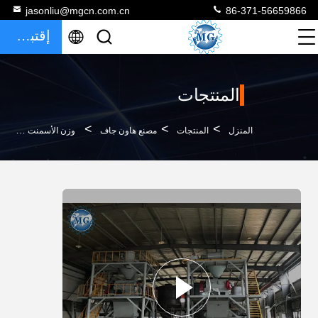
jasonliu@mgcn.com.cn
86-371-56659866
إقتباس
المنتجات
>
>
>
المنزل
المنتجات
مصنع هاون جاف
وزن الأسمنت 25t / H معدات خلط الملاط الجاف