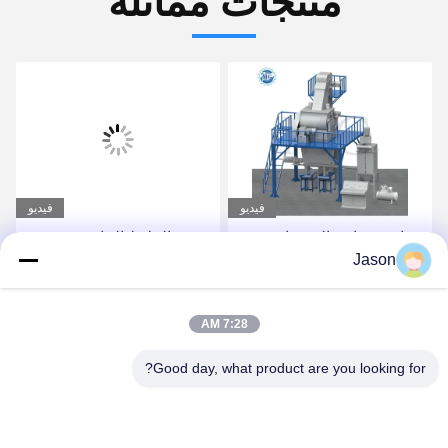
منتجات مماثلة
فيديو
فيديو
مصنع الملاط الجاف
10-30T / H برج نوع كامل
Jason
الأوتوماتيكي بالكامل لصنع
التلقائي بيع مصنع هاون جاف
لاصق البلاط والجص
حار
احصل على أفضل سعر
احصل على أفضل سعر
7:28 AM
Good day, what product are you looking for?