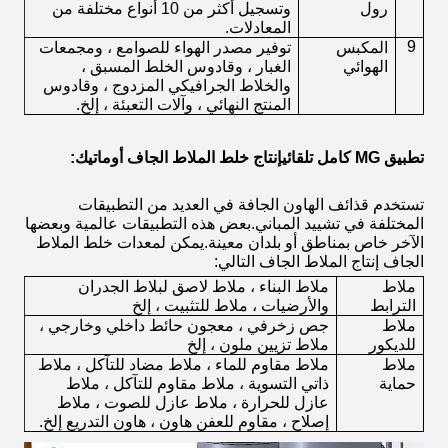
رول
وتسجيل أكثر من 10 أنواع مختلفة من
المعادلات.
9
المكبس
توفير مصدر الهواء للصوامع ، ومجمعات
الهوائي
الغبار ، وقادوس الخلط المسبق ،
والخلاط الجرافيكي المزدوج ، وقادوس
المنتج النهائي ، وآلات التعبئة ، إلخ.
تطبيق
MG
كامل تلقائي
إنتاج خلط الملاط الجاف أوماتيك
:
تستخدم قذائف الهاون الجافة في العديد من التطبيقات
المختلفة في تشييد المباني.بعض هذه التطبيقات عالمية وبعضها
الآخر خاص بمناطق أو بلدان معينة.يمكن لمعدات خلط الملاط
الجاف إنتاج الملاط الجاف التالي:
ملاط
ملاط البناء ، ملاط ​​لاصق لبلاط الجدران
الترابط
والأرضيات ، ملاط ​​للتثبيت ، إلخ
ملاط
جص زخرفي ، معجون حائط داخلي وخارجي ،
للديكور
ملاط ​​تزيين ملون ، إلخ
ملاط
ملاط مقاوم للماء ، ملاط ​​مضاد للتآكل ، ملاط ​​
حماية
ذاتي التسوية ، ملاط ​​مقاوم للتآكل ، ملاط ​​
عازل للحرارة ، ملاط ​​عازل للصوت ، ملاط ​​
إصلاح ، مقاوم للعفن
هاون ، هاون التدريع إلخ.