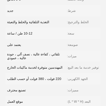
شرط:
جديد
الخلط والترجيح:
التغذية التلقائية والخلط والتعبئة
سعة:
10-12 طن / ساعة
صومعة:
يعتمد على
تلقائي ، كفاءة عالية ، نصف آلي ، جودة
ميزات:
عالية ، عمودي
توفير خدمة ما بعد البيع:
المهندسين متوفرة لخدمة ماكينات الخارج
الجهد االكهربى:
220 فولت ، 380 فولت أو حسب الطلب
مميزات:
تصنيع محترف
البعد (L * W * H):
موقع العمل