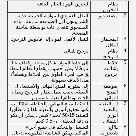
1
نظام
لتخزين المواد الخام الجافة
التخزين
2
مصعد دلو
للنقل العمودي
المواد
.م الحبيبية
تغذية
الشرايين
جي
إلى الصومعة
من هنا
، مادة
المسحوق تتغذى عادة بواسطة شاحنة
المضخة
.
3
المسمار
للنقل الأفقي
المواد إلى
قادوس الترجيح.
الناقل
4
نظام
ترجيح تلقائي
الترجيح
5
خلاط
إلى
خلط المواد بشكل موحد
وكفاءة عالي
بشافت
ة
و
MG يطير ج
سوف يقطع النظام المطل
مزدوج
ق في الجزء العلوي من الخلاط ويقطع
أك
مل الألياف
بسهولة
.
6
صومعة
إلى
ستور
ه المنتج النهائي والاستعداد ل
المنتج
التعبئة.
بحيث يعمل نظام الترجيح ونظام
النهائي
الخلط ونظام التعبئة باستمرار.
7
آلة التعبئة
لتعبئة المنتج النهائي والخياطة تلقائيًا ، يم
والتغليف
كنها تحقيق الوزن والتعبئة تلقائيًا ، نطاق ا
الوزن
لتعبئة: 15-50 كجم / كيس ، يمكن أن تكو
التلقائي
ن دقة التعبئة + / - 0.5 كجم.
8
PL
ج
لتشغيل والتحكم في جميع أجزاء
تابع
خزانة
الماكينة.يمكن للشاشة الملموسة إدخال