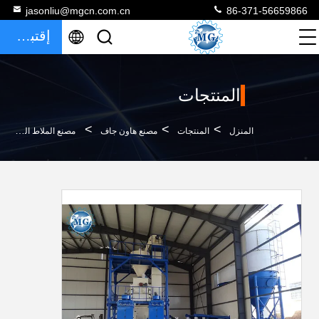
jasonliu@mgcn.com.cn
86-371-56659866
إقتباس
المنتجات
>
>
>
المنزل
المنتجات
مصنع هاون جاف
مصنع الملاط الجاف بخلط التغذية الأوتوماتيكية 12 طن / ساعة