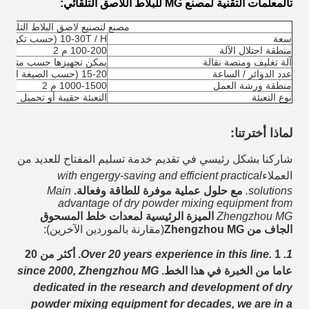
ت
المعلمات التقنية لمصنع MG للبلاط اللاصق التلقائي:
مصنع لتصنيع لاصق البلاط التلقائي
سعة
10-30T / H (حسب تكوين الجهاز)
منطقة احتلال الآلة
100-200 م 2
آلة تغليف ومنصة نقالة
يمكن تجهيزها حسب متطلبات
عدد الدوائر / الساعة
15-20 (حسب الصيغة المطبقة)
منطقة ورشة العمل
1000-1500 م 2
نوع التعبئة
التعبئة حقيبة أو تحميل الس
لماذا أخترتنا:
شاركنا بشكل رئيسي في تقديم خدمة تسليم المفتاح للعديد من
العملاء
with engergy-saving and efficient practical
solutions.
مع حلول عملية موفرة للطاقة وفعالة.
Main
advantage of dry powder mixing equipment from
Zhengzhou MG
الميزة الرئيسية لمعدات خلط المسحوق
الجاف من Zhengzhou MG
(مقارنة بالموردين الآخرين):
1. Over 20 years experience in this line.
1. أكثر من 20
عاما من الخبرة في هذا الخط.
since 2000, Zhengzhou MG
dedicated in the research and development of dry
powder mixing equipment for decades, we are in a