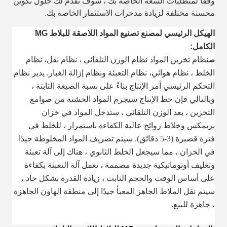
وفقًا لمتطلبات السعة الخاصة بك ، سوف نقدم لك حلول تكوين
محسنة مختلفة لزيادة مدخرات الاستثمار الخاصة بك.
الهيكل الرئيسي لمصنع تصنيع المواد اللاصقة للبلاط MG
الكامل:
نظام تخزين المواد
نظام الوزن التلقائي ،
نظام نقل،
نظام
ص
الخلط ،
نظام هوائي،
نظام التعبئة ونظام إزالة الغبار.
يدير نظام
التحكم الرئيسي أمر الإنتاج بناءً على نسبة الصيغة الثابتة ،
وبالتالي فإن خط الإنتاج سيجرم المواد الخشنة من صوامع
التخزين ،
بعد الوزن التلقائي ،
ستدخل المواد في خزان
بريمكس وخلاط روائح عالية الكفاءة باستمرار ،
للخلط في
فترة قصيرة (3-5 دقائق). سيتم تصريف المواد المخلوطة جيدًا
في الخزان ،
مما سيجعل الخلط الثانوي ،
هناك إلى آلة تعبئة
وتغليف أوتوماتيكية جديدة مصممة ،
تعمل آلة التعبئة بكفاءة
على أساس الوقت والحجم الثابت ،
زيادة القدرة بشكل حاد ،
سيتم نقل الملاط الجاهز المعبأ جيدًا إلى منطقة الهاون الجاهزة
،
جاهزة للبيع.