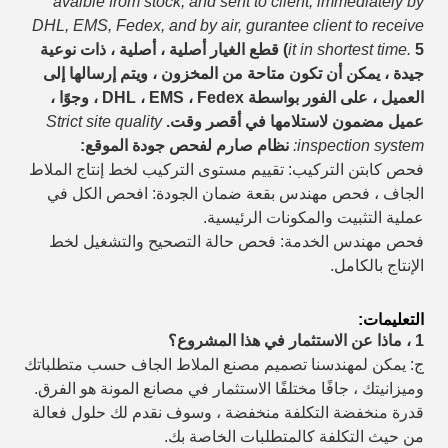
avaible from stock, and sent to client, immediately by
DHL, EMS, Fedex, and by air, gurantee client to receive
it in shortest time.
5) قطع الغيار أصلية ، أصلية ، ذات نوعية
جيدة ، يمكن أن تكون متاحة من المخزون ، ويتم إرسالها إلى
العميل ، على الفور بواسطة DHL ، EMS ، Fedex ، وجوًا ،
عميل مضمون لاستلامها في أقصر وقت.
Strict site quality
inspection system:
نظام صارم لفحص جودة الموقع:
فحص كابتن التركيب: تقييم مستوى التركيب لخط إنتاج الملاط
الجاف ، فحص مهندس بقعة ضمان الجودة: افحص الكل في
عملية التثبيت والمكونات الرئيسية.
فحص مهندس الخدمة: فحص حالة التصحيح والتشغيل لخط
الإنتاج بالكامل.
التعليمات:
1 ، ماذا عن الاستثمار في هذا المشروع؟
ج: يمكن لمهندسنا تصميم مصنع الملاط الجاف حسب متطلباتك
وميزانيتك ، جافًا مختلفًا
الاستثمار في مصانع المونة هو الفرق.
قدرة منخفضة التكلفة منخفضة ، وسوف نقدم لك حلول فعالة
من حيث التكلفة كالمتطلبات الخاصة بك.