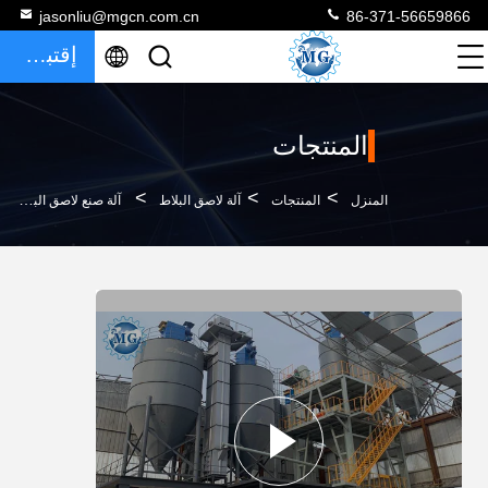
jasonliu@mgcn.com.cn
86-371-56659866
إقتباس
المنتجات
>
>
>
المنزل
المنتجات
آلة لاصق البلاط
آلة صنع لاصق البلاط الصناعي مع خزانة التحكم PLC 12 شهر الضمان