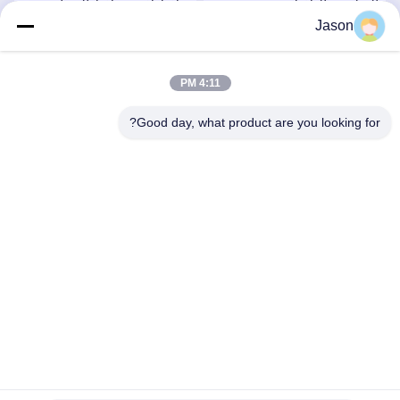
خلاط لاصق بلاط الصناعية
380V 50HZ آلة لصق البلاط
Jason
آلة لخلط الأسمنت الرمال
/ خلط خط إنتاج الملاط
خلط
الجاف
احصل على أفضل سعر
احصل على أفضل سعر
4:11 PM
Good day, what product are you looking for?
ZHENGZHOU MG INDUSTRIAL CO.,LTD
jasonliu@mgcn.com.cn
86-371-56659866
No.27 Zizhu Road، High-Tech Zone، Zhengzhou City، Henan
Province، China