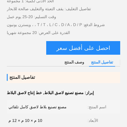
الحد الأدنى لكمية: 1 مجموعة
تفاصيل التغليف: يقف التعبئة والتغليف صالحة للابحار
وقت التسليم: 20-25 يوم عمل
شروط الدفع: T / T ، L / C ، D / A ، D / P ، ، ويسترن يونيون
القدرة على العرض: 20 مجموعة شهريا
احصل على أفضل سعر
تفاصيل المنتج
وصف المنتج
تفاصيل المنتج
إبراز:
مصنع تصنيع لاصق البلاط
,
خط إنتاج لاصق البلاط
اسم المنتج:
مصنع تصنيع بلاط لاصق كامل تلقائي
الأبعاد:
10 م × 10 م × 12 م