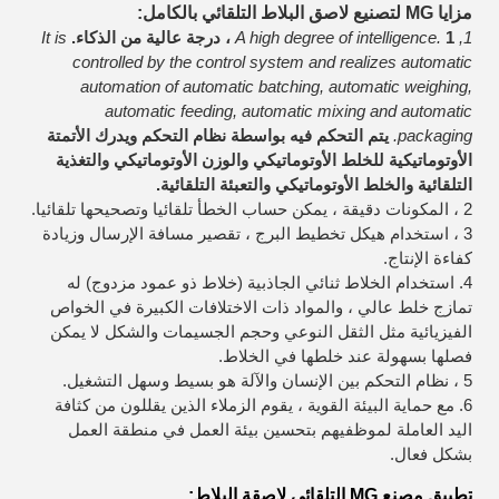
مزايا MG لتصنيع لاصق البلاط التلقائي بالكامل:
1, A high degree of intelligence.
1 ، درجة عالية من الذكاء.
It is
controlled by the control system and realizes automatic
automation of automatic batching, automatic weighing,
automatic feeding, automatic mixing and automatic
packaging.
يتم التحكم فيه بواسطة نظام التحكم ويدرك الأتمتة
الأوتوماتيكية للخلط الأوتوماتيكي والوزن الأوتوماتيكي والتغذية
التلقائية والخلط الأوتوماتيكي والتعبئة التلقائية.
2 ، المكونات دقيقة ، يمكن حساب الخطأ تلقائيا وتصحيحها تلقائيا.
3 ، استخدام هيكل تخطيط البرج ، تقصير مسافة الإرسال وزيادة
كفاءة الإنتاج.
4. استخدام الخلاط ثنائي الجاذبية (خلاط ذو عمود مزدوج) له
تمازج خلط عالي ، والمواد ذات الاختلافات الكبيرة في الخواص
الفيزيائية مثل الثقل النوعي وحجم الجسيمات والشكل لا يمكن
فصلها بسهولة عند خلطها في الخلاط.
5 ، نظام التحكم بين الإنسان والآلة هو بسيط وسهل التشغيل.
6. مع حماية البيئة القوية ، يقوم الزملاء الذين يقللون من كثافة
اليد العاملة لموظفيهم بتحسين بيئة العمل في منطقة العمل
بشكل فعال.
تطبيق مصنع MG التلقائي لاصقة البلاط: