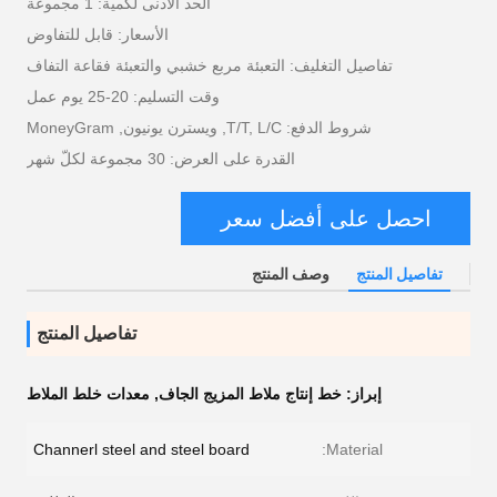
الحد الأدنى لكمية: 1 مجموعة
الأسعار: قابل للتفاوض
تفاصيل التغليف: التعبئة مربع خشبي والتعبئة فقاعة التفاف
وقت التسليم: 20-25 يوم عمل
شروط الدفع: T/T, L/C, ويسترن يونيون, MoneyGram
القدرة على العرض: 30 مجموعة لكلّ شهر
احصل على أفضل سعر
تفاصيل المنتج
وصف المنتج
تفاصيل المنتج
إبراز:
خط إنتاج ملاط ​​المزيج الجاف
,
معدات خلط الملاط
Channerl steel and steel board
Material: