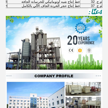
م.ج. 32
خط إنتاج شبه أوتوماتيكي للخرسانة الجافة
6-8 طن/ساعة
م.ج. 37
خط إنتاج حجر الخردة الجاف الآلي بالكامل
2T/H
4عنّا: