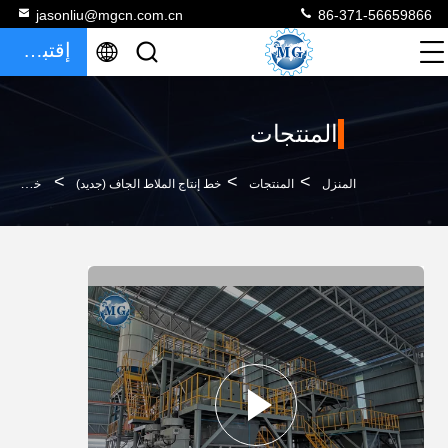
jasonliu@mgcn.com.cn
86-371-56659866
إقتباس
المنتجات
>
>
>
المنزل
المنتجات
خط إنتاج الملاط الجاف (جديد)
خط إنتاج العزل الجاف للملاط الجاف كامل اللون حسب الطلب التلقائي