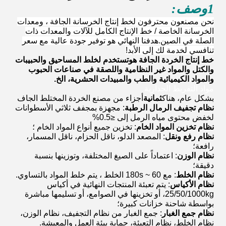
1وصف:
نحن مصنعون محترفون لخط إنتاج الخرسانة الجافة ، ومعدات
الخرسانة الخاصة / خط الإنتاج الكامل للآلات والمعدات ذات
الصلة في الصين.هدفنا النهائي هو توفير جودة عالية مع سعر
تنافسي لخدمة لك إلى الأبد!
خط إنتاج الخردة الجافة هو
تستخدم لخلط المساحيق والحبيبات
والكتل والمواد غير النظامية واللصقة في صناعات الحبوب
والمواد الكيميائية والطب والمبيدات الحشرية، الخ.
مواد التفريط الجدارية
بشكل عام، هناك
ثمانية
أجزاء من مصنع الخردة المختلط الجاف
نظام تجفيف الرمال الرطبة
: مجهزة بمجفف ثلاثي الأسطوانات
لخفض محتوى مياه الرمل إلى ≤0.5%
نظام تخزين المواد الخام
: تخزين جميع أنواع المواد الخام ؛
نظام رفع ونقل
: المصعد الدلو، ناقل الحزام، ناقل المسمار،
رافعة؛
نظام الوزن
: اعتماداً على الصيغ المختلفة، وتوزينها بنسبة
دقيقة؛
نظام الخلط
: مع 60 ~ 180s الخلط ، يتم خلط المواد بالتساوي.
نظام الأكياس
: يتم تعبئة المنتجات النهائية في أكياس
25/50/1000kg، أو تخزينها في الصوامع، أو تسليمها مباشرة
بواسطة شاحنة خزانات كبيرة؛
نظام جمع الغبار
: جمع الغبار من نظام التجفيف، نظام الوزن،
نظام الخلط، نظام التعبئة، حماية بيئة العمل والمعيشة.