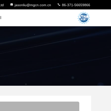
Ltd
jasonliu@mgcn.com.cn
86-371-56659866
ا