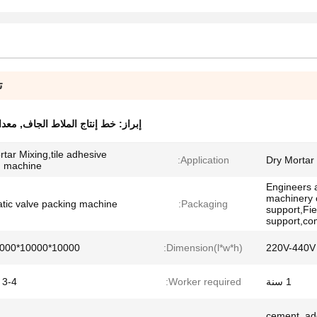
ت
إبراز:
خط إنتاج الملاط الجاف
,
معدا
tar Mixing,tile adhesive
Application:
Dry Mortar
 machine
Engineers a
machinery 
tic valve packing machine
Packaging:
support,Fie
support,co
10000*10000*10000 mm
Dimension(l*w*h):
220V-440V 
1 سنة
Worker required:
3-4 person
cement, add