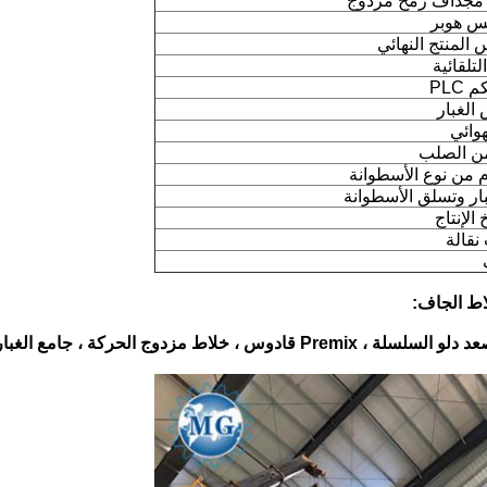
مجداف رمح مزدوج
س هوبر
المنتج النهائي
لتلقائية
PLC
الغبار
وائي
م من نوع الأسطوانة
ار وتسلق الأسطوانة
الإنتاج
نقالة
لاط الجاف:
الأجزاء الأساسية للآلة: صوامع تخزين المواد الخام ، مصعد دلو السلسلة ، Premix قادوس ، خلاط مزدوج الح