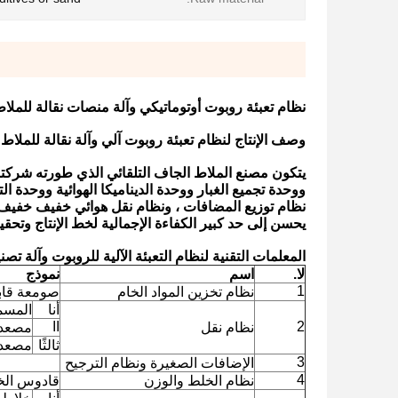
نظام تعبئة روبوت أوتوماتيكي وآلة منصات نقالة للملا
وصف
الإنتاج
لنظام تعبئة روبوت آلي وآلة نقالة للملاط
يتكون
مصنع الملاط الجاف التلقائي الذي
طورته شركتن
ووحدة تجميع الغبار ووحدة الديناميكا الهوائية ووحدة ال
نظام توزيع المضافات ، ونظام نقل هوائي خفيف خفيف ون
يحسن إلى حد كبير الكفاءة الإجمالية لخط الإنتاج وتحقيق
المعلمات التقنية
لنظام التعبئة الآلية للروبوت وآلة تصن
لا.
اسم
نموذج
1
نظام تخزين المواد الخام
صومعة قاب
أنا
المسما
II
2
نظام نقل
مصعد 
ثالثًا
مصعد د
3
الإضافات الصغيرة ونظام الترجيح
4
نظام الخلط والوزن
قادوس الخ