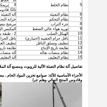
أنا
خلاط 
II
5
نظام الخلط
بريمك
ثالثًا
قادوس 
6
نظام التعبئة
آلة التعبئة ا
7
نظام التحكم
خزانة التحكم 
8
جزء التراب
مرشح نبض 
9
توريد هواء عالي الضغط
المكبس اله
10
الهيكل الصلب
2 - طبقة من الصلب
11
ناقل حزام الحقيبة (اختياري)
ناقل الحزا
12
تنظيف وتسلق الناقل
تنظيف الغب
13
طابعة تاريخ الإنتاج
طابعة تاريخ 
14
نظام منصات نقالة
آلة منصات 
15
نظام التغليف
آلة التغليف
تفاصيل آلة
نظام التعبئة الآلية للروبوت ومصنع آلة الم
وقادوس المنتج النهائي وهلم جرا.