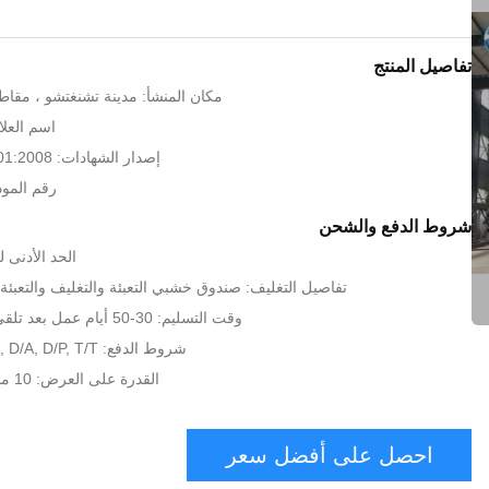
تفاصيل المنتج
مكان المنشأ: مدينة تشنغتشو ، مقاط
اسم العلام
إصدار الشهادات: CE, BV, ISO9001:2008
رقم الموديل: 7
شروط الدفع والشحن
الحد الأدنى لكمية:
تفاصيل التغليف: صندوق خشبي التعبئة والتغليف والتعبئة 
وقت التسليم: 30-50 أيام عمل بعد تلقي الدفع المتوازن.
شروط الدفع: L/C, D/A, D/P, T/T, إتحاد غربيّ,
القدرة على العرض: 10 مجموعة لكلّ شهر
احصل على أفضل سعر