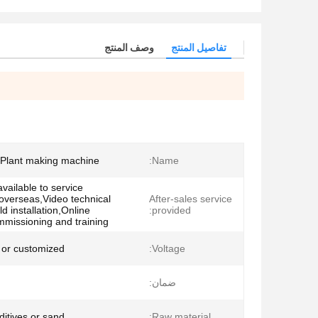
تفاصيل المنتج
وصف المنتج
 Plant making machine
Name:
vailable to service
overseas,Video technical
After-sales service
ld installation,Online
provided:
mmissioning and training
or customized
Voltage:
ضمان:
itives or sand
Raw material: