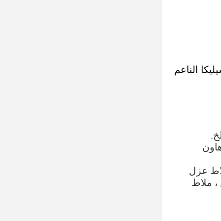
ليكا الناعم
خ.
هاون
اط ​​عزل
عفن ، ملاط ​​