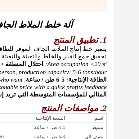
آلة خلط الملاط الجاف
1. تطبيق المنتج
تحقيق جمع الغبار والخلط والتعبئة والتعبئة ت
Area occupation <20㎡;
احتلال المنطقة <20㎡ ؛
person, production capacity: 5-6 tons/hour.
الطاقة الإنتاجية: 5-6 طن / ساعة.
 who want
sonable price with a quick profits feedback.
المثالي للمؤسسات المتوسطة التي تريد إن
2. مواصفات المنتج
اسم
السعة الإنتاجية
بسيط
3-4 طن / ساعة
نصف آلي
5-8 طن / ساعة
-60