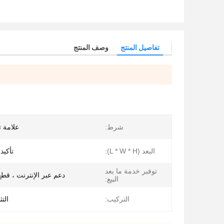
تفاصيل المنتج
وصف المنتج
شرط:
علامة ت
البعد (L * W * H):
تأكيد 
توفير خدمة ما بعد
دعم عبر الإنترنت ، قطع
البيع:
التركيب:
التث