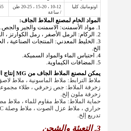
اوتوماتيك كليا
10-12 ، 15-20 ، 20-25 طن
-65
/ ساعة
المواد الخام لمصنع الملاط الجاف:
1. مواد الأسمنت: الاسمنت والجير والجص.
2. الركام: الرمل الأصفر ، رمل الكوارتز ، الحجر الجيري ، الدولوميت ، البيرلايت الموسع إلخ.
3. الخليط المعدني: المنتجات الصناعية ، ال
الخ.
4. احتباس الماء والمواد السميكة.
5. المضافات الكيماوية.
يمكن لمصنع الملاط الجاف من MG إنتاج الملاط الجاف التالي
ملاط الترابط: ملاط ​​الماسونية ، ملاط ​​لاصق 
زخرفة الملاط: جص زخرفي ، طلاء مجموعة ر
زخرفة ملون إلخ.
حماية الملاط: ملاط ​​مقاوم للماء ، ملاط ​​مضا
تدريع إلخ.
3. التعبئة والشحن