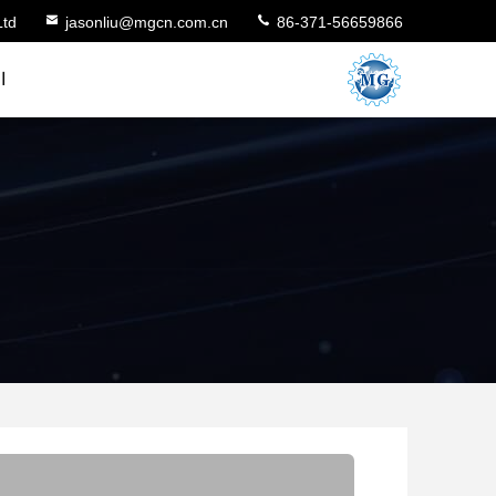
Ltd
jasonliu@mgcn.com.cn
86-371-56659866
ا