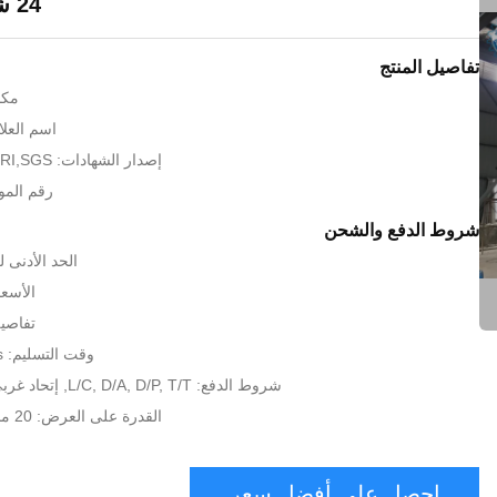
24 شهر الضمان
تفاصيل المنتج
مكا
اسم العلام
إصدار الشهادات: CE,CCC,BV,FERI,SGS
رقم الموديل: 
شروط الدفع والشحن
الحد الأدنى لكمية:
الأسعا
تفاصيل
وقت التسليم: 15workdays من
شروط الدفع: L/C, D/A, D/P, T/T, إتحاد غربيّ, MoneyGram
القدرة على العرض: 20 مجموعة لكلّ شهر
احصل على أفضل سعر