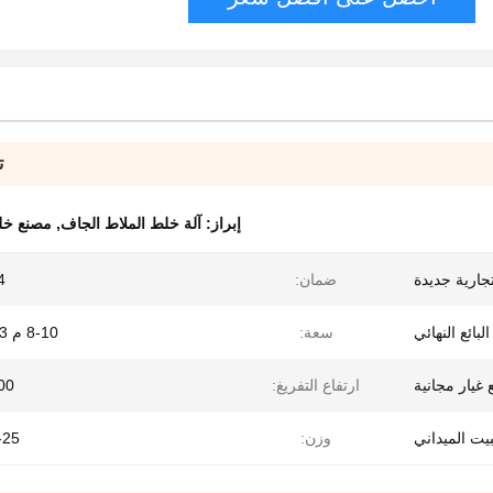
ت
إبراز:
آلة خلط الملاط الجاف
,
مصنع خل
جارية جديدة
ضمان:
24 
البائع النهائي
سعة:
8-10 م 3 / ساعة
 غيار مجانية
ارتفاع التفريغ:
3800
بيت الميداني
وزن:
0-25