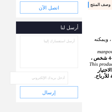
وصف المنتج
اتصل الآن
أرسل لنا
التغذية ، ويمكنه
manpo
القوى العاملة المطلوبة: حوالي 3-4 شخص ،
This produc
لاختيار
لأرباح.
إرسال