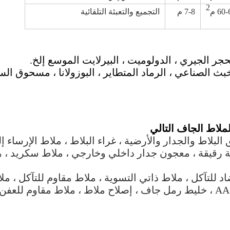
2
60 م
7-8 م
التجميع والتعبئة التلقائية
خبث الصناعي ، الرماد المتطاير ، البوزولانا ، مسحوق السي
البلاط والجدار والأرضية ، غراء البلاط ، ملاط ​​الإرساء إل
قيقة ، معجون جدار داخلي وخارجي ، ملاط ​​سكريد ، 
د للتآكل ، ملاط ​​ذاتي التسوية ، ملاط ​​مقاوم للتآكل ، مل
حراري ، ملاط ​​عزل الصوت ، ملاط ​​وصلة AAC ، خليط رمل جاف ، إصلاح ملاط ​​، ملاط ​​مقاوم لل