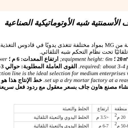
 الأسمنتية شبه الأوتوماتيكية الصناعية
يتميز خط إنتاج الملاط الجاف الموفر للطاقة من MG بمواد مختلفة تتغذى يدويًا في قادوس 
لقائيًا تحت نظام التحكم شبه التلقائي.
equipment height: 6m;
ارتفاع المعدات: 6 م ؛
wer
required: about 3-4 
tion line is the ideal selection for medium enterprises
set up a dry mortar factory at a rea
خط الإنتاج هذا هو ا
شاء مصنع هاون جاف بسعر معقول مع ردود فعل سريعة ل
منطقة
ارتفاع
الخلط والتعبئة
2
20 م
<3.5 م
الخلط اليدوي والتعبئة التلقائية
2
50 م
6-7 م
الخلط اليدوي والتعبئة التلقائية