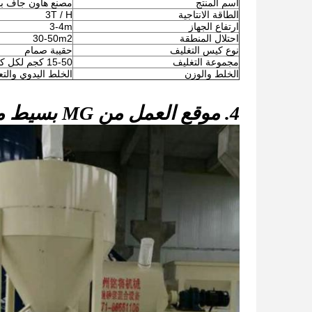
اسم المنتج
مصنع هاون جاف ب
الطاقة الانتاجية
3T / H
ارتفاع الجهاز
3-4m
احتلال المنطقة
30-50m2
نوع كيس التغليف
حقيبة صمام
مجموعة التغليف
15-50 كجم لكل كيس
الخلط والوزن
الخلط اليدوي والتعب
4. موقع العمل من MG بسيط مصنع هاون الجاف: