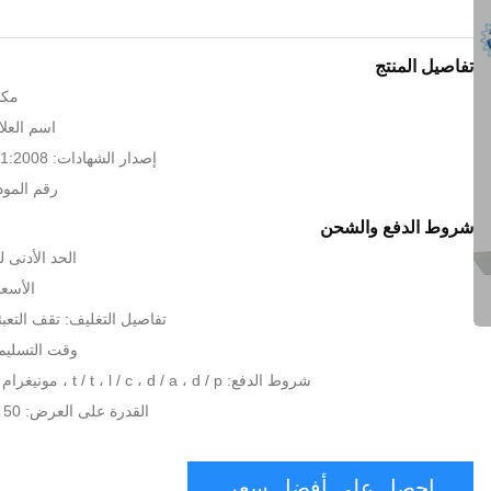
تفاصيل المنتج
مكا
اسم العلام
إصدار الشهادات: CE,BV, ISO9001:2008
رقم الموديل: .0
شروط الدفع والشحن
الحد الأدنى لكمية:
الأسعا
تفاصيل التغليف: تقف التعبئ
وقت التسليم: 7-10 أيام 
شروط الدفع: t / t ، l / c ، d / a ، d / p ، مونيغرام ، ويسترن يونيون
القدرة على العرض: 50 مجموعات شهريا
احصل على أفضل سعر