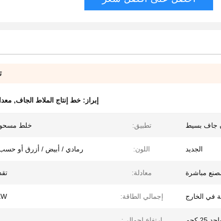
ت
إبراز:
خط إنتاج الملاط الجاف
,
معدا
 جاف بسيط
تطبيق:
خلط مسحو
الجديد
اللون:
رمادي / أبيض / أزرق أو حسب
صنع مباشرة
معادلة:
تقد
ة في الخارج
إجمالي الطاقة:
KW
ارتفاع إجمالي: