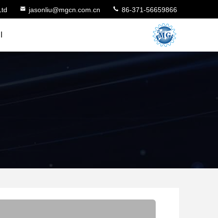
Ltd
jasonliu@mgcn.com.cn
86-371-56659866
ا