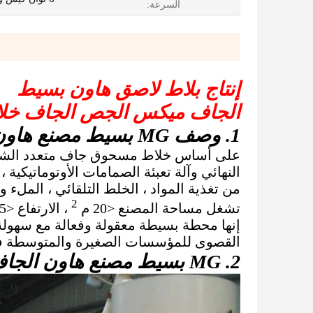
السرعة:
إنتاج بلاط لاصق هاون بسيط
الجاف ميكس الجص الجاف خلاط
1. وصف MG بسيط مصنع هاون الجاف:
على أساس خلاط مسحوق جاف متعدد الشريط 
النهائي وآلة تعبئة الصمامات الأوتوماتيكي
من تغذية المواد ، الخلط التلقائي ، الملء و 
2
تشغل مساحة المصنع <20 م
، الارتفاع <3.5 متر ، العامل المطلوب: 2-3 شخص ، الطاقة الإنتاجية: 20-25 طن.
إنها محطة بسيطة معقولة وفعالة مع سهولة 
القصوى للمؤسسات الصغيرة والمتوسطة في 
2. MG بسيط مصنع هاون الجاف المثبتة في شيلي: