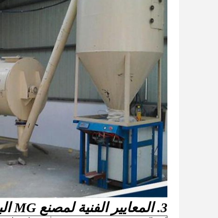
3. المعايير الفنية لمصنع MG البسيط لمدافع الهاون: