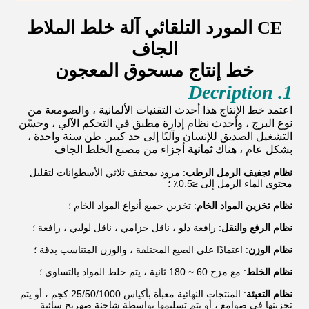
CE المورد التلقائي آلة خلط الملاط
الجاف
خط إنتاج مسحوق المعجون
1. Decription
اعتمد خط الإنتاج هذا أحدث التقنيات الألمانية ، والصومعة من
نوع البرج ، وأحدث نظام إدارة مطبق في التحكم الآلي ، وحسّن
التشغيل الصديق للإنسان وآليًا إلى حد كبير. طن سنة واحدة ،
بشكل عام ، هناك
ثمانية
أجزاء من مصنع الخلط الجاف
نظام تجفيف الرمل الرطب
: مزود بمجفف ثلاثي الأسطوانات لتقليل
محتوى الماء الرمل إلى ≤0.5٪ ؛
نظام تخزين المواد الخام
: تخزين جميع أنواع المواد الخام ؛
نظام الرفع والنقل
: رافعة دلو ، ناقل حزامي ، ناقل لولبي ، رافعة ؛
نظام الوزن
: اعتمادًا على الصيغ المختلفة ، والوزن المتناسب بدقة ؛
نظام الخلط
: مع مزج 60 ~ 180 ثانية ، يتم خلط المواد بالتساوي ؛
نظام التعبئة
: المنتجات النهائية معبأة بأكياس 25/50/1000 كجم ، أو يتم
تخزينها في صوامع ، أو يتم تسليمها بواسطة شاحنة صهريج سائبة