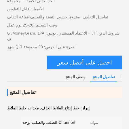
الحد الأدنى لكمية: 1 مجموعة
الأسعار: قابل للتفاوض
تفاصيل التغليف: صندوق خشبي التعبئة والتغليف فقاعة التفاف
وقت التسليم: 20-25 يوم عمل
شروط الدفع: T/T، الاعتماد المستندي، يونيون MoneyGram، D/A، د/
ف
القدرة على العرض: 30 مجموعة لكلّ شهر
احصل على أفضل سعر
تفاصيل المنتج
وصف المنتج
تفاصيل المنتج
إبراز:
خط إنتاج الملاط الجاف
,
معدات خلط الملاط
مواد:
Channerl الصلب والصلب لوحة