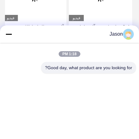
فيديو
فيديو
3-4 دقائق / دفعة آلة خلط
آلة تصنيع الملاط اللاصق
Jason
مسحوق الملاط الجاف مصنع
لبلاط السيراميك آلة خلط
لاصق بلاط السيراميك
الملاط الجاف
احصل على أفضل سعر
احصل على أفضل سعر
1:18 PM
Good day, what product are you looking for?
ZHENGZHOU MG INDUSTRIAL CO.,LTD
jasonliu@mgcn.com.cn
86-371-56659866