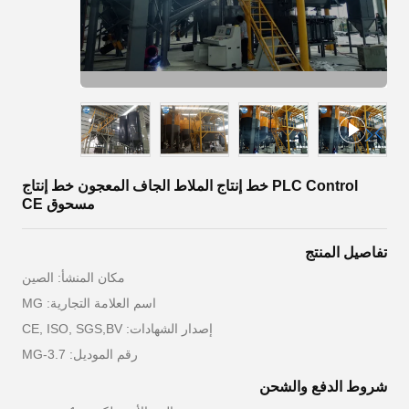
PLC Control خط إنتاج الملاط الجاف المعجون خط إنتاج
مسحوق CE
تفاصيل المنتج
مكان المنشأ: الصين
اسم العلامة التجارية: MG
إصدار الشهادات: CE, ISO, SGS,BV
رقم الموديل: MG-3.7
شروط الدفع والشحن