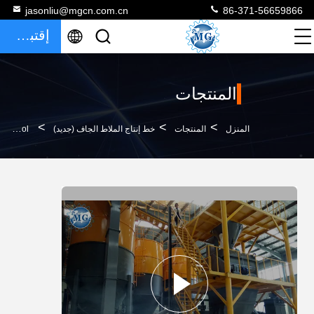
jasonliu@mgcn.com.cn
86-371-56659866
إقتباس
المنتجات
>
>
>
المنزل
المنتجات
خط إنتاج الملاط الجاف (جديد)
PLC Control خط إنتاج الملاط الجاف المعجون خط إنتاج مسحوق CE