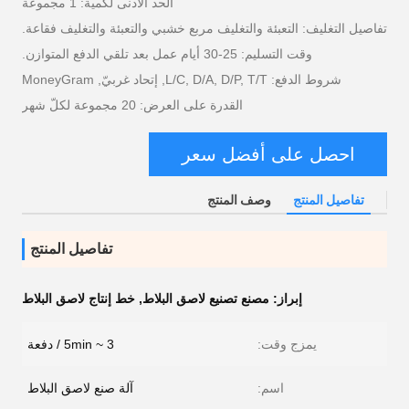
الحد الأدنى لكمية: 1 مجموعة
تفاصيل التغليف: التعبئة والتغليف مربع خشبي والتعبئة والتغليف فقاعة.
وقت التسليم: 25-30 أيام عمل بعد تلقي الدفع المتوازن.
شروط الدفع: L/C, D/A, D/P, T/T, إتحاد غربيّ, MoneyGram
القدرة على العرض: 20 مجموعة لكلّ شهر
احصل على أفضل سعر
تفاصيل المنتج
وصف المنتج
تفاصيل المنتج
إبراز:
مصنع تصنيع لاصق البلاط
,
خط إنتاج لاصق البلاط
يمزج وقت:
3 ~ 5min / دفعة
اسم:
آلة صنع لاصق البلاط