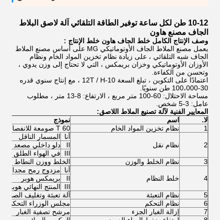
10-12 طن لكل ساعة توفير الطاقة التلقائي آلة لاصق البلاط
الجاف مصنع هاون
وصف
الإنتاج
الكامل خلط الجاف هاون خلط الإنتاج
:
يعمل مصنع الملاط الجاف الأوتوماتيكي MG على أساس مصنع الملاط
الجاف شبه التلقائي ، على زيادة نظام تخزين المواد الخام ونظام
الأوزان الأوتوماتيكي وخزان بريمكس ، التي لا تحتاج إلى وزن يدوي ،
وتحسن من الكفاءة.
اعتمادًا على التكوين ، تبلغ السعة 10-12T / H ، مع إنتاج سنوي قدره
30-100،000 طن سنويًا.
مساحة الاحتلال: 60-100 متر مربع ، الارتفاع: 8-13 متر ، مطلوب
عامل: 3-5 شخص.
المعايير الفنية لآلة تصنيع الملاط اللاصق:
لا.
اسم
نموذج
1
نظام تخزين المواد الخام
60 T صومعة للانفصال
أنا
المسمار الناقل
2
نظام نقل
II
دلو داخلي مصعد
III
في الهواء الطلق دلو 
3
نظام الخلط والوزن
الخلط ووزن النطاط
أنا
مزدوج رمح مجداف خ
4
خلط النظام
II
بريمكس هوبر
III
المنتج النهائي هوبر
5
نظام التعبئة
آلة تعبئة وتغليف الصمامات
6
نظام التحكم
مجلس الوزراء التحكم PLC
7
إزالة الغبار الجزء
مرشح تصفية الغبار