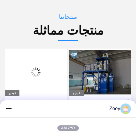
منتجاتنا
منتجات مماثلة
فيديو
فيديو
آلة لصق البلاط شبه
خلاط لاصق بلاط الصناعية
Zoey
الأوتوماتيكية 8T / H لمعجون
آلة لخلط الأسمنت الرمال
الجدار
خلط
احصل على أفضل سعر
احصل على أفضل سعر
7:53 AM