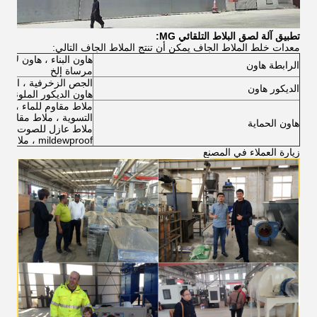
تطبيق آلة لصق البلاط التلقائي MG:
معدات خلط الملاط الجاف يمكن أن تنتج الملاط الجاف التالي:
هاون البناء ، هاون لاص
الرابطة هاون
مرساة إلخ
الجص الزخرفية ، المعج
الديكور هاون
هاون الديكور الملونة
ملاط مقاوم للماء ، ملاط 
التسوية ، ملاط ​​مقاوم ل
هاون الحماية
ملاط ​​عازل للصوت ، ملا
mildewproof ، ملاط ​​واقي الخ.
زيارة العملاء في المصنع