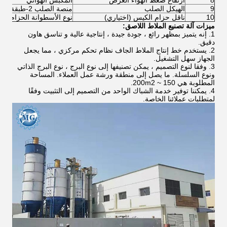
8
ارتفاع ضغط الهواء العرض
المكبس الهوائي
9
الهيكل الصلب
منصة الصلب 2-طبقة
10
ناقل حزام الكيس (اختياري)
نوع الأسطوانة الحزام الن
ميزات آلة تصنيع الملاط اللاصق:
1. إنه يتميز بمظهر رائع ، جودة جيدة ، إنتاجية عالية و تناسق هاون
دقيق.
2. يستخدم خط إنتاج الملاط الجاف نظام تحكم مركزي ، مما يجعل
الجهاز سهل التشغيل.
3. وفقا لنوع التصميم ، يمكن تصنيفها إلى نوع البرج ، نوع البرج الذاتي
ونوع السلسلة. ما يصل إلى منطقة ورشة عمل العملاء. المساحة
المطلوبة هي 150 ~ 200m2.
4. يمكننا توفير خدمة الشباك الواحد من التصميم إلى التثبيت وفقًا
لمتطلبات عملائنا الخاصة.