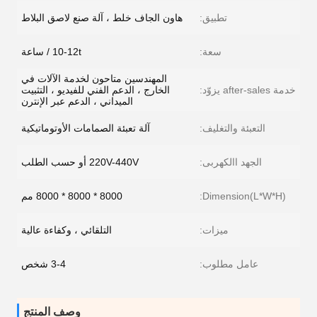
تطبيق:
هاون الجاف خلط ، آلة صنع لاصق البلاط
سعة:
10-12t / ساعة
المهندسين متاحون لخدمة الآلات في
خدمة after-sales يزوّد:
الخارج ، الدعم الفني للفيديو ، التثبيت
الميداني ، الدعم عبر الإنترن
التعبئة والتغليف:
آلة تعبئة الصمامات الأوتوماتيكية
الجهد االكهربى:
220V-440V أو حسب الطلب
Dimension(L*W*H):
8000 * 8000 * 8000 مم
ميزات:
التلقائي ، وكفاءة عالية
عامل مطلوب:
3-4 شخص
وصف المنتج