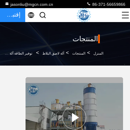
jasonliu@mgcn.com.cn
86-371-56659866
إقتباس
المنتجات
>
>
>
المنزل
المنتجات
آلة لاصق البلاط
توفير الطاقة آلة لاصق البلاط الجاف مصنع هاون 3 - 5 دقائق / دفعة خلط الوقت