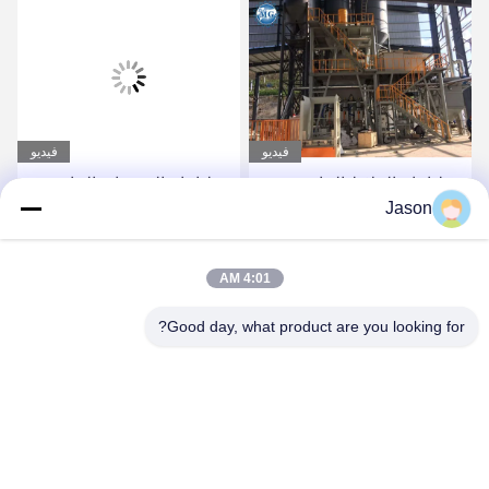
فيديو
فيديو
خط إنتاج الملاط الجاف
خط إنتاج الخرسانة الجافة
Jason
الأوتوماتيكي بالكامل مع
ذات الاستثمار المنخفض خط
نظام روبوت / منصات نقالة
إنتاج الصفائح السيرامية
احصل على أفضل سعر
احصل على أفضل سعر
4:01 AM
Good day, what product are you looking for?
ZHENGZHOU MG INDUSTRIAL CO.,LTD