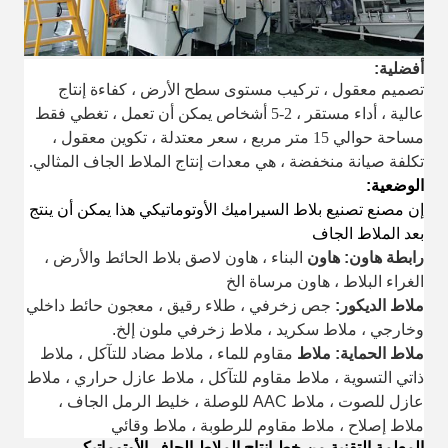
أفضلية:
تصميم معقول ، تركيب مستوى سطح الأرض ، كفاءة إنتاج
عالية ، أداء مستقر ، 2-5 أشخاص يمكن أن تعمل ، تغطي فقط
مساحة حوالي 15 متر مربع ، سعر معتدلة ، تكوين معقول ،
تكلفة صيانة منخفضة ، هي معدات إنتاج الملاط الجاف المثالي.
الوضعية:
إن مصنع تصنيع بلاط السيراميك الأوتوماتيكي هذا يمكن أن ينتج
بعد الملاط الجاف
رابطة هاون: هاون
البناء ، هاون لاصق بلاط الحائط والأرض ،
الغراء البلاط ، هاون مرساة الخ
ملاط الديكور:
جص زخرفي ، طلاء رقيق ، معجون حائط داخلي
وخارجي ، ملاط ​​سكريد ، ملاط ​​زخرفي ملون إلخ.
ملاط الحماية: ملاط
مقاوم للماء ، ملاط ​​مضاد للتآكل ، ملاط ​​
ذاتي التسوية ، ملاط ​​مقاوم للتآكل ، ملاط ​​عازل حراري ، ملاط
​​عازل للصوت ، ملاط ​​AAC للوصلة ، خليط الرمل الجاف ،
ملاط ​​إصلاح ، ملاط ​​مقاوم للرطوبة ، ملاط ​​وقائي
المعلمة التقنية من خط إنتاج الملاط الجاف الأوتوماتيكي