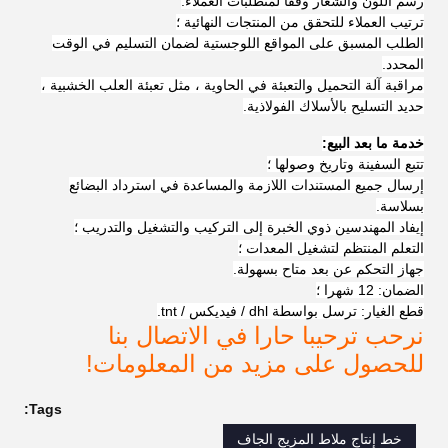
رسم اللون والشعار وفقا لمتطلبات العملاء.
ترتيب العملاء للتحقق من المنتجات النهائية ؛
الطلب المسبق على المواقع اللوجستية لضمان التسليم في الوقت
المحدد.
مراقبة آلة التحميل والتعبئة في الحاوية ، مثل تعبئة العلب الخشبية ،
حديد التسليح بالأسلاك الفولاذية.
خدمة ما بعد البيع:
تتبع السفينة وتاريخ وصولها ؛
إرسال جميع المستندات اللازمة والمساعدة في استرداد البضائع
بسلاسة.
إيفاد المهندسين ذوي الخبرة إلى التركيب والتشغيل والتدريب ؛
التعلم المنتظم لتشغيل المعدات ؛
جهاز التحكم عن بعد متاح بسهولة.
الضمان: 12 شهرا ؛
قطع الغيار: ترسل بواسطة dhl / فيديكس / tnt.
نرحب ترحيبا حارا في الاتصال بنا
للحصول على مزيد من المعلومات!
Tags:
خط إنتاج ملاط ​​المزيج الجاف