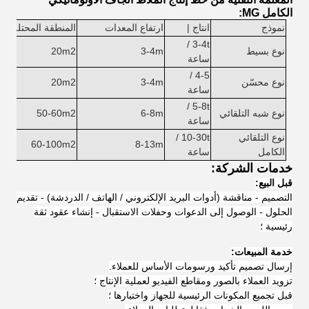
الكامل MG:
نموذج
انتاج |
ارتفاع المعدات
المنطقة المحتلة
ا
3-4t /
نوع بسيط
3-4m
20m2
-3
ساعة
4-5 /
نوع محسّن
3-4m
20m2
-3
ساعة
5-8t /
نوع شبه التلقائي
6-8m
50-60m2
-4
ساعة
نوع التلقائي
10-30t /
8-13m
60-100m2
-4
الكامل
ساعة
خدمات الشركة:
قبل البيع:
التصميم - مناقشة (أدوات البريد الإلكتروني / الهاتف / الدردشة) - تقديم
الحلول - الوصول إلى الدعوات وحفلات الاستقبال - إنشاء عقود ثقة
رئيسية ؛
خدمة المبيعات:
إرسال تصميم تأكيد ورسومات الأساس للعملاء.
تزويد العملاء بالصور ومقاطع الفيديو لعملية الإنتاج ؛
قبل تجميع المكونات الرئيسية للجهاز واختبارها ؛