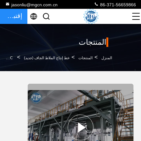
jasonliu@mgcn.com.cn
86-371-56659866
إقتباس
المنتجات
>
>
>
المنزل
المنتجات
خط إنتاج الملاط الجاف (جديد)
PLC تحكم خط إنتاج الملاط الجاف مع نظام ضاغط الهواء 8m * 8m * 10m