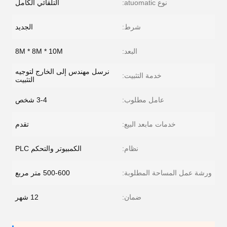
نوع atuomatic:
التلقائي الكامل
شرط:
الجديد
البعد:
8M * 8M * 10M
نرسل مهندس إلى الخارج لتوجيه
خدمة التثبيت:
التثبيت
عامل مطلوب:
3-4 شخص
خدمات مابعد البيع:
تقدم
نظام:
الكمبيوتر والتحكم PLC
ورشة عمل المساحة المطلوبة:
500-600 متر مربع
ضمان:
12 شهر