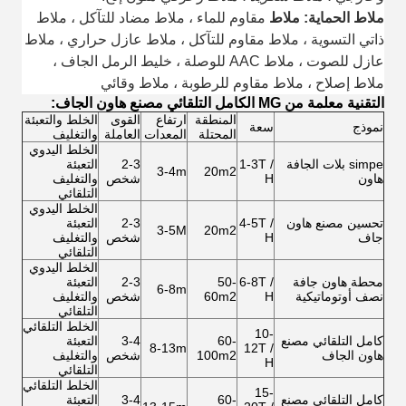
ملاط الحماية: ملاط
مقاوم للماء ، ملاط ​​مضاد للتآكل ، ملاط ​​
ذاتي التسوية ، ملاط ​​مقاوم للتآكل ، ملاط ​​عازل حراري ، ملاط
​​عازل للصوت ، ملاط ​​AAC للوصلة ، خليط الرمل الجاف ،
ملاط ​​إصلاح ، ملاط ​​مقاوم للرطوبة ، ملاط ​​وقائي
التقنية معلمة من MG الكامل التلقائي مصنع هاون الجاف:
المنطقة
ارتفاع
القوى
الخلط والتعبئة
نموذج
سعة
المحتلة
المعدات
العاملة
والتغليف
الخلط اليدوي
simpe بلات الجافة
1-3T /
2-3
التعبئة
3-4m
20m2
هاون
H
شخص
والتغليف
التلقائي
الخلط اليدوي
تحسين مصنع هاون
4-5T /
2-3
التعبئة
3-5M
20m2
جاف
H
شخص
والتغليف
التلقائي
الخلط اليدوي
محطة هاون جافة
6-8T /
50-
2-3
التعبئة
6-8m
نصف أوتوماتيكية
H
60m2
شخص
والتغليف
التلقائي
الخلط التلقائي
10-
كامل التلقائي مصنع
60-
3-4
التعبئة
8-13m
12T /
هاون الجاف
100m2
شخص
والتغليف
H
التلقائي
الخلط التلقائي
15-
كامل التلقائي مصنع
60-
3-4
التعبئة