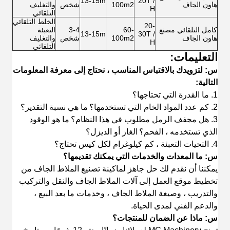
13-15m
20T /
هاون الجاف
100m2
شخص
والتغليف
H
التلقائي
الخلط التلقائي
20-
كامل التلقائي مصنع
60-
3-4
التعبئة
13-15m
30T /
هاون الجاف
100m2
شخص
والتغليف
H
التلقائي
التعليمات:
س: لتزويدك بالاقتباس المناسب ، نحتاج إلى معرفة المعلومات
التالية:
1. ما القدرة التي تحتاجها؟
2. كم عدد المواد الخام التي تستخدمها؟
ما هي نسبة التقدير؟
3. هل مجفف الرمل مطلوب في هذا النظام؟
ما هو الوقود
الذي تستخدمه ، الفحم؟
الغاز أو الديزل؟
4. التحيات التعبئة ، كم كيلوغرام لكل كيس تحتاج؟
س: ما المعدات والخدمات التي يمكنك تقديمها؟
يمكننا أن نقدم لك حل جاهز لماكينة تصنيع الملاط الجاف من
تخطيط موقع العمل إلى آلات الملاط الجاف والنقل والتركيب
والتدريب ، وصيغة الملاط الجاف ، وخدمات ما بعد البيع ،
والدعم الفني لمدى الحياة.
س: ماذا عن الضمان للمنتجات؟