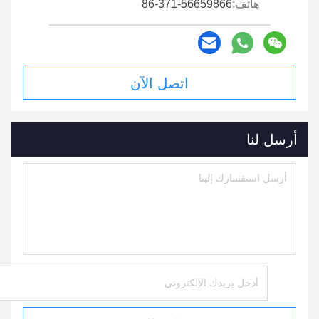
هاتف:
86-371-56659866
اتصل الآن
أرسل لنا