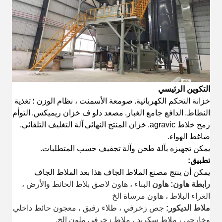
التكوين الرئيسي
خزانة التحكم الكهربائية.
صومعة الأسمنت ، نظام الوزن ؛
تغذية
النطاط.
الدافع جامع الغبار.
مصعد دلو
ف
خزان ريميكس.
التوأم
رمح خلاط agravic.
خزان المنتج النهائي
آلة التغليف التلقائي.
ضاغط الهواء.
يمكن تجهيزه بآلة طحن وآلة تجفيف حسب المتطلبات.
تطبيق:
يمكن أن ينتج مصنع الملاط الجاف هذا بعد الملاط الجاف
رابطة هاون: هاون
البناء ، هاون لاصق بلاط الحائط والأرض ،
الغراء البلاط ، هاون مرساة الخ
ملاط الديكور:
جص زخرفي ، طلاء رقيق ، معجون حائط داخلي
وخارجي ، ملاط ​​سكريد ، ملاط ​​زخرفي ملون إلخ.