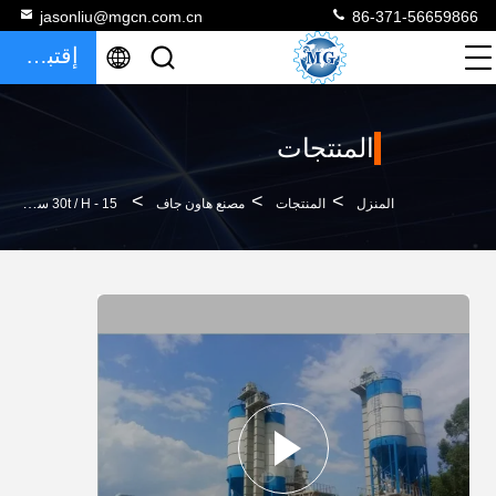
jasonliu@mgcn.com.cn
86-371-56659866
إقتباس
المنتجات
>
>
>
المنزل
المنتجات
مصنع هاون جاف
15 - 30t / H سعة برج نوع مصنع هاون جاف 220 - 440V الجهد 12 شهرا الضمان