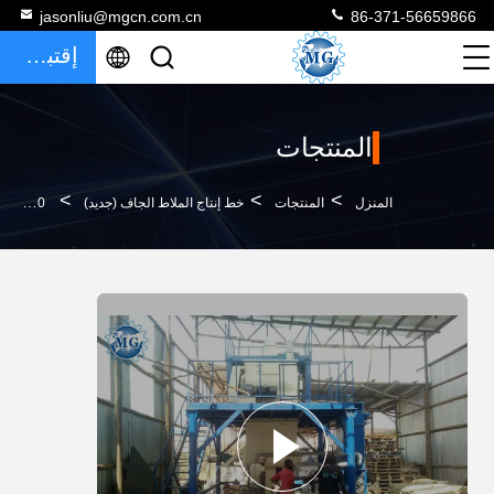
jasonliu@mgcn.com.cn
86-371-56659866
إقتباس
المنتجات
>
>
>
المنزل
المنتجات
خط إنتاج الملاط الجاف (جديد)
220-440 فولت الجهد الجاف خط إنتاج الملاط الجاف خط إنتاج لاصق بلاط السيراميك