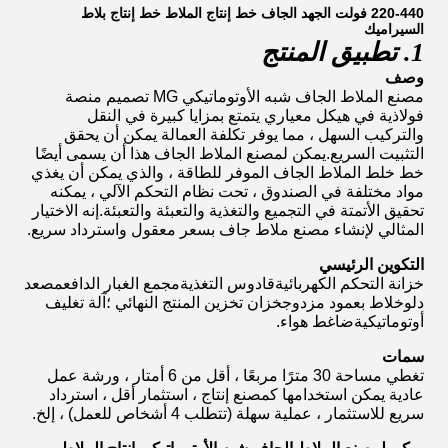
220-440 فولت الجهد الجاف خط إنتاج الملاط خط إنتاج بلاط
السيراميك
1. تطبيق المنتج
وصف
مصنع الملاط الجاف شبه الأوتوماتيكي MG
تصميم منصة
فولاذية في هيكل معياري يتمتع بمزايا كبيرة في النقل
والتركيب السهل ، مما يوفر تكلفة العمالة يمكن أن يحقق
التثبيت السريع.يمكن لمصنع الملاط الجاف هذا أن يسمى أيضًا
خط خلط الملاط الجاف الموفر للطاقة ، والذي يمكن أن يغذي
مواد مختلفة في الصندوق ، تحت نظام التحكم الآلي ، يمكنه
تحقيق الأتمتة في التجميع والتغذية والتعبئة والتعبئة.إنه الاختيار
المثالي لإنشاء مصنع ملاط ​​جاف بسعر معقول واسترداد سريع.
التكوين الرئيسي
خزانة التحكم الكهربائيةقادوس التغذيةمجمع الغبار الدافعمصعد
دلوخلاط بعمود مزدوجخزان تخزين المنتج النهائي ؛آلة تغليف
أوتوماتيكيةضاغط هواء.
سمات
تغطي مساحة 30 مترًا مربعًا ، أقل من 6 أمتار ، ورشة عمل
عادية يمكن استخدامها كمصنع إنتاج ، استثمار أقل ، استرداد
سريع للاستثمار ، عملية سهلة (تتطلب 4 أشخاص للعمل) ، إلخ.