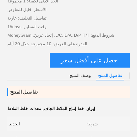
الحد الأدنى لكمية: 1 مجموعة
الأسعار: قابل للتفاوض
تفاصيل التغليف: عارية
وقت التسليم: 15days
شروط الدفع: L/C, D/A, D/P, T/T, إتحاد غربيّ, MoneyGram
القدرة على العرض: 10 مجموعة خلال 30 أيام
احصل على أفضل سعر
تفاصيل المنتج
وصف المنتج
تفاصيل المنتج
إبراز:
خط إنتاج الملاط الجاف
,
معدات خلط الملاط
شرط:
الجديد