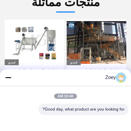
منتجات مماثلة
فيديو
فيديو
خط إنتاج الملاط الجاف
خط إنتاج الخرسانة الجافة
Zoey
الأوتوماتيكي بالكامل مع
ذات الاستثمار المنخفض خط
نظام روبوت / منصات نقالة
إنتاج الصفائح السيرامية
احصل على أفضل سعر
احصل على أفضل سعر
10:40 AM
Good day, what product are you looking for?