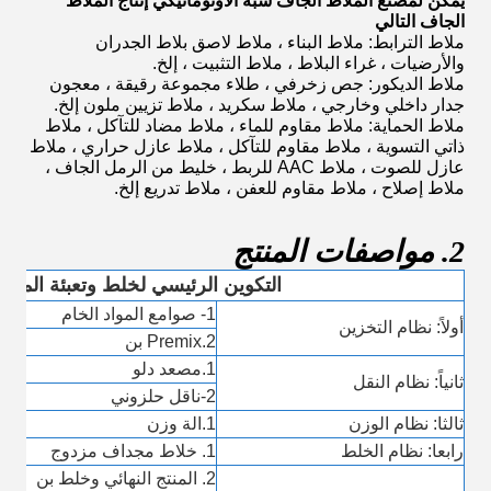
يمكن لمصنع الملاط الجاف شبه الأوتوماتيكي إنتاج الملاط
الجاف التالي
ملاط الترابط: ملاط ​​البناء ، ملاط ​​لاصق بلاط الجدران
والأرضيات ، غراء البلاط ، ملاط ​​التثبيت ، إلخ.
ملاط الديكور: جص زخرفي ، طلاء مجموعة رقيقة ، معجون
جدار داخلي وخارجي ، ملاط ​​سكريد ، ملاط ​​تزيين ملون إلخ.
ملاط الحماية: ملاط ​​مقاوم للماء ، ملاط ​​مضاد للتآكل ، ملاط ​​
ذاتي التسوية ، ملاط ​​مقاوم للتآكل ، ملاط ​​عازل حراري ، ملاط
​​عازل للصوت ، ملاط ​​AAC للربط ، خليط من الرمل الجاف ،
ملاط ​​إصلاح ، ملاط ​​مقاوم للعفن ، ملاط ​​تدريع إلخ.
2. مواصفات المنتج
التكوين الرئيسي لخلط وتعبئة الملا
1- صوامع المواد الخام
أولاً: نظام التخزين
2.Premix بن
1.مصعد دلو
ثانياً: نظام النقل
2-ناقل حلزوني
ثالثا: نظام الوزن
1.
الة وزن
رابعا: نظام الخلط
1. خلاط مجداف مزدوج
2. المنتج النهائي وخلط بن