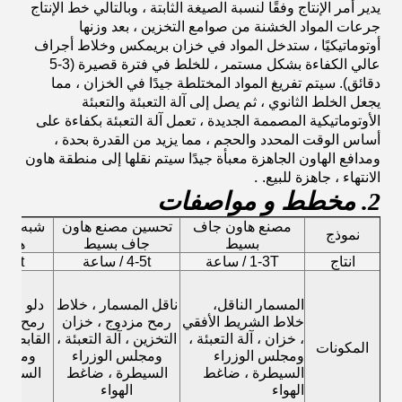
يدير أمر الإنتاج وفقًا لنسبة الصيغة الثابتة ، وبالتالي خط الإنتاج
جرعات المواد الخشنة من صوامع التخزين ، بعد وزنها
أوتوماتيكيًا ، ستدخل المواد في خزان بريمكس وخلاط أجراف
عالي الكفاءة بشكل مستمر ، للخلط في فترة قصيرة (3-5
دقائق).
سيتم تفريغ المواد المختلطة جيدًا في الخزان ، مما
يجعل الخلط الثانوي ، ثم يصل إلى آلة التعبئة والتعبئة
الأوتوماتيكية المصممة الجديدة ، تعمل آلة التعبئة بكفاءة على
أساس الوقت المحدد والحجم ، مما يزيد من القدرة بحدة ،
ومدافع الهاون الجاهزة معبأة جيدًا سيتم نقلها إلى منطقة هاون
.
الانتهاء ، جاهزة للبيع.
2. مخطط و مواصفات
مصنع هاون جاف
تحسين مصنع هاون
شبه الت
نموذج
بسيط
جاف بسيط
هاون
انتاج
1-3T / ساعة
4-5t / ساعة
5-8t / ساعة
المسمار الناقل،
ناقل المسمار ، خلاط
دلو الم
خلاط الشريط الأفقي
رمح مزدوج ، خزان
رمح مزد
، خزان ، آلة التعبئة ،
التخزين ، آلة التعبئة ،
القابضة ، 
المكونات
ومجلس الوزراء
ومجلس الوزراء
ومجلس 
السيطرة ، ضاغط
السيطرة ، ضاغط
السيطر
الهواء
الهواء
ال