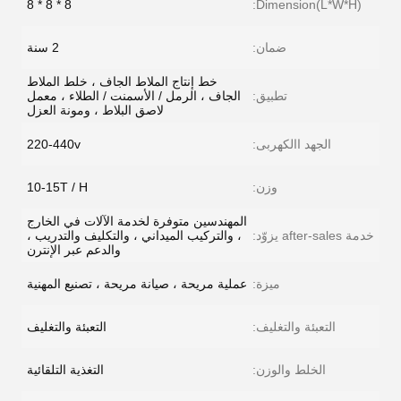
8 * 8 * 8
Dimension(L*W*H):
ضمان:
2 سنة
خط إنتاج الملاط الجاف ، خلط الملاط
تطبيق:
الجاف ، الرمل / الأسمنت / الطلاء ، معمل
لاصق البلاط ، ومونة العزل
الجهد االكهربى:
220-440v
وزن:
10-15T / H
المهندسين متوفرة لخدمة الآلات في الخارج
خدمة after-sales يزوّد:
، والتركيب الميداني ، والتكليف والتدريب ،
والدعم عبر الإنترن
ميزة:
عملية مريحة ، صيانة مريحة ، تصنيع المهنية
التعبئة والتغليف:
التعبئة والتغليف
الخلط والوزن:
التغذية التلقائية