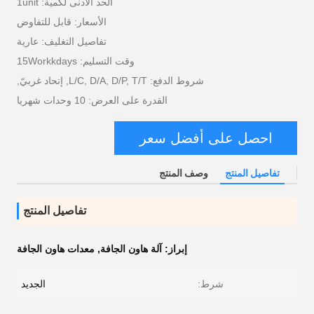
الحد الأدنى لكمية: 1unit
الأسعار: قابل للتفاوض
تفاصيل التغليف: عارية
وقت التسليم: 15Workkdays
شروط الدفع: L/C, D/A, D/P, T/T, إتحاد غربيّ,
القدرة على العرض: 10 وحدات شهريا
احصل على أفضل سعر
تفاصيل المنتج
وصف المنتج
تفاصيل المنتج
إبراز:
آلة هاون الجافة
,
معدات هاون الجافة
شرط:
الجديد