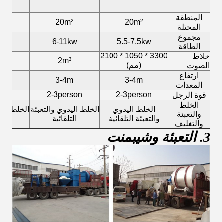
المنطقة
0m²
20m²
20m²
المحتلة
مجموع
8kw
6-11kw
5.5-7.5kw
الطاقة
3300 * 1050 * 2100
خلاط
³
2m³
(مم)
الصوت
ارتفاع
m
3-4m
3-4m
المعدات
rson
2-3person
2-3person
قوة الرجل
الخلط
الخلط اليدوي
الخلط اليدوي والتعبئة
الخلط الي
والتعبئة
والتعبئة التلقائية
التلقائية
الت
والتغليف
3. التعبئة وشيبمنت