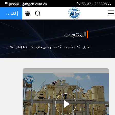
jasonliu@mgcn.com.cn
86-371-56659866
إقتباس
المنتجات
>
>
>
المنزل
المنتجات
مصنع هاون جاف
خط إنتاج الملاط الجاف الجاف المتين 10 - 15T / H شهادة SGS عالية الأداء