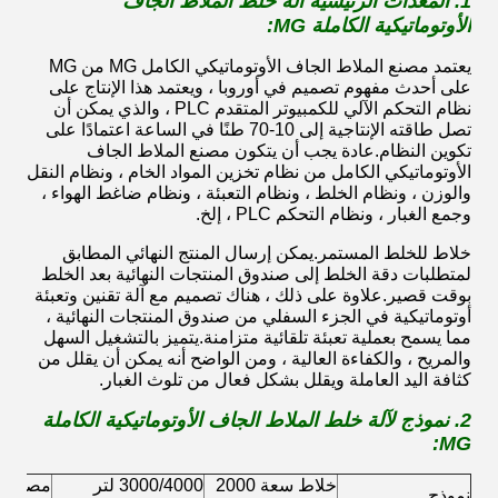
1. المعدات الرئيسية
آلة خلط الملاط الجاف
الأوتوماتيكية الكاملة MG:
يعتمد مصنع الملاط الجاف الأوتوماتيكي الكامل MG من MG
على أحدث مفهوم تصميم في أوروبا ، ويعتمد هذا الإنتاج على
نظام التحكم الآلي للكمبيوتر المتقدم PLC ، والذي يمكن أن
تصل طاقته الإنتاجية إلى 10-70 طنًا في الساعة اعتمادًا على
تكوين النظام.عادة يجب أن يتكون مصنع الملاط الجاف
الأوتوماتيكي الكامل من نظام تخزين المواد الخام ، ونظام النقل
والوزن ، ونظام الخلط ، ونظام التعبئة ، ونظام ضاغط الهواء ،
وجمع الغبار ، ونظام التحكم PLC ، إلخ.
خلاط للخلط المستمر.يمكن إرسال المنتج النهائي المطابق
لمتطلبات دقة الخلط إلى صندوق المنتجات النهائية بعد الخلط
بوقت قصير.علاوة على ذلك ، هناك تصميم مع آلة تقنين وتعبئة
أوتوماتيكية في الجزء السفلي من صندوق المنتجات النهائية ،
مما يسمح بعملية تعبئة تلقائية متزامنة.يتميز بالتشغيل السهل
والمريح ، والكفاءة العالية ، ومن الواضح أنه يمكن أن يقلل من
كثافة اليد العاملة ويقلل بشكل فعال من تلوث الغبار.
2. نموذج لآلة خلط الملاط الجاف الأوتوماتيكية الكاملة
MG:
خلاط سعة 2000
3000/4000 لتر
نموذج