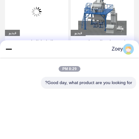
فيديو
فيديو
صناعة صناعة الصمغات
مصنع الملاط الجاف
Zoey
الأوتوماتيكي بالكامل لصنع
لاصق البلاط والجص
احصل على أفضل سعر
احصل على أفضل سعر
8:29 PM
Good day, what product are you looking for?
ZHENGZHOU MG INDUSTRIAL CO.,LTD
jasonliu@mgcn.com.cn