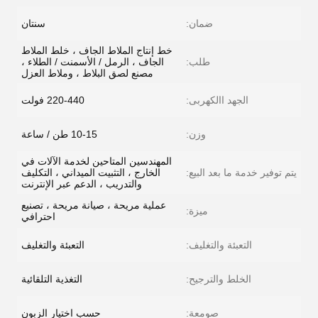
ضمان:
سنتان
خط إنتاج الملاط الجاف ، خلط الملاط
طلب:
الجاف ، الرمل / الأسمنت / الطلاء ،
مصنع لصق البلاط ، وملاط العزل
الجهد االكهربى:
220-440 فولت
وزن:
10-15 طن / ساعة
المهندسين المتاحين لخدمة الآلات في
يتم توفير خدمة ما بعد البيع:
الخارج ، التثبيت الميداني ، التكليف
والتدريب ، الدعم عبر الإنترنت
عملية مريحة ، صيانة مريحة ، تصنيع
ميزة:
احترافي
التعبئة والتغليف:
التعبئة والتغليف
الخلط والترجيح:
التغذية التلقائية
صومعة:
حسب اختيار الزبون