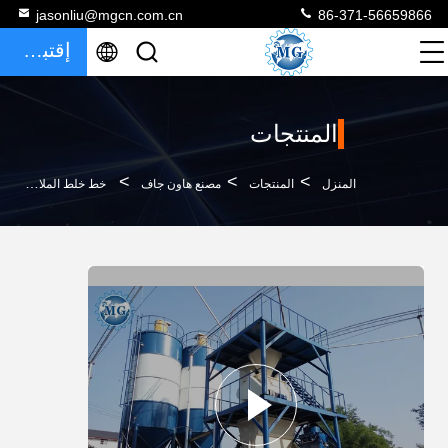
jasonliu@mgcn.com.cn
86-371-56659866
إقتباس
المنتجات
>
>
>
المنزل
المنتجات
مصنع هاون جاف
خط خلط الملاط الجاف الجاف الأوتوماتيكي 10t / H