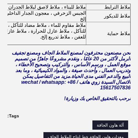
ملاط الترابط
ملاط للبناء ، ملاط ​​لاصق لبلاط الجدران والأر
الجبس الزخرفي ، معجون الجدار الداخلي والخ
ملاط للديكور
إلخ
ملاط مقاوم للماء ، ملاط ​​مضاد للتآكل ، ملاط 
للتآكل ، ملاط ​​عازل للحرارة ، ملاط ​​عازل ل
ملاط حماية
للعفن ، ملاط ​​تدريع إلخ.
نحن مصنعون محترفون لمصنع الملاط الجاف ومصنع تجفيف
الرمل لأكثر من 20 عامًا ، ونقدم مشروعًا جاهزًا من تصميم
موقع العمل ، ورسم الأساس ، والتركيب وتصحيح الأخطاء ،
وتدريب العمال ، وأحدث صيغة ، والمواد الكيميائية ، وما بعد
البيع والدعم الفني مدى الحياة.مزيد من التفاصيل يمكن
الاتصال السيدة زوي هاتف / wechat / whatsapp: +86
15617507836
نرحب بالتحقيق الخاص بك وزيارة!
Tags:
آلة هاون الجافة
معدات هاون الجافة,خط إنتاج الملاط الجاف