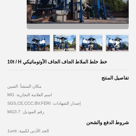
خط خلط الملاط الجاف الجاف الأوتوماتيكي 10t / H
تفاصيل المنتج
مكان المنشأ: الصين
اسم العلامة التجارية: MG
إصدار الشهادات: SGS,CE,CCC,BV,FERI
رقم الموديل: MG3.7
شروط الدفع والشحن
الحد الأدنى لكمية: 1unit