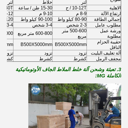
لتر
خلاط
لتر
الاهلية
10-12T / ح
15-30 طن / ساعة
30-40T / ساع
ارتفاع الآلة
8-9 م
9-10 م
11-12 م
إجمالي الطاقة
80-90 كيلو واط
90-100 كيلو واط
100-120 كيلو 
مطلوب عامل
2-3 شخص
3-4 شخص
3-4 شخص
ورشة عمل
500-600 متر
600-800 متر مربع
800-1000 متر
مطلوبة
مربع
حقيبة الحزام
000mm
B500X5000mm
B500X5000mm
الناقل
آلة تغليف البليت
تزود
تزود
تزود
مجفف الرمل
كشرط
كشرط
كشرط
3. تعبئة وشحن آلة خلط الملاط الجاف الأوتوماتيكية
الكاملة MG: