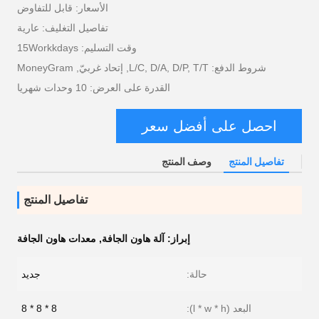
الأسعار: قابل للتفاوض
تفاصيل التغليف: عارية
وقت التسليم: 15Workkdays
شروط الدفع: L/C, D/A, D/P, T/T, إتحاد غربيّ, MoneyGram
القدرة على العرض: 10 وحدات شهريا
احصل على أفضل سعر
تفاصيل المنتج
وصف المنتج
تفاصيل المنتج
إبراز:
آلة هاون الجافة
,
معدات هاون الجافة
حالة:
جديد
البعد (l * w * h):
8 * 8 * 8