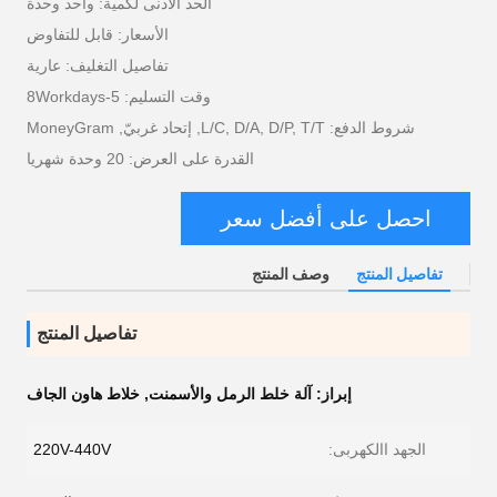
الحد الأدنى لكمية: واحد وحدة
الأسعار: قابل للتفاوض
تفاصيل التغليف: عارية
وقت التسليم: 5-8Workdays
شروط الدفع: L/C, D/A, D/P, T/T, إتحاد غربيّ, MoneyGram
القدرة على العرض: 20 وحدة شهريا
احصل على أفضل سعر
تفاصيل المنتج
وصف المنتج
تفاصيل المنتج
إبراز:
آلة خلط الرمل والأسمنت
,
خلاط هاون الجاف
الجهد االكهربى:
220V-440V