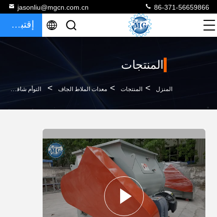
jasonliu@mgcn.com.cn
86-371-56659866
إقتباس
المنتجات
>
>
>
المنزل
المنتجات
معدات الملاط الجاف
التوأم شافت هاون معدات خلط بلاط لاصق خلاط 3.6 * 1.1 * 2M