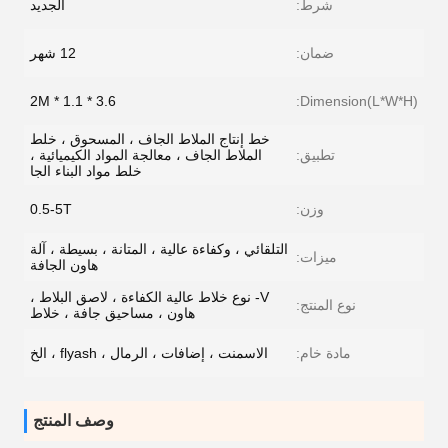
شرط:
الجديد
ضمان:
12 شهر
3.6 * 1.1 * 2M
Dimension(L*W*H):
خط إنتاج الملاط الجاف ، المسحوق ، خلط
تطبيق:
الملاط الجاف ، معالجة المواد الكيميائية ،
خلط مواد البناء الجا
وزن:
0.5-5T
التلقائي ، وكفاءة عالية ، المتانة ، بسيطة ، آلة
ميزات:
هاون الجافة
V- نوع خلاط عالية الكفاءة ، لاصق البلاط ،
نوع المنتج:
هاون ، مساحيق جافة ، خلاط
مادة خام:
الاسمنت ، إضافات ، الرمال ، flyash ، الخ
وصف المنتج