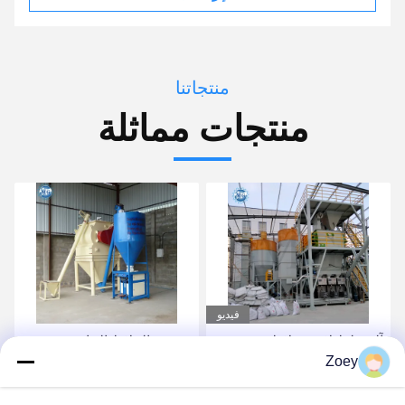
منتجاتنا
منتجات مماثلة
فيديو
آلة خلط لاصق بلاط
-مصنع الملاط الجاف ذو
Zoey
السيراميك الأوتوماتيكية 10-
الكفاءة العالية 5 طن / ساعة
30 T / H مصنع تصنيع الملاط
مع آلة تعبئة الصمام