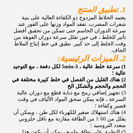
1. تطبيق المنتج
يعتمد الخلاط المزدوج ذو الكفاءة العالية على بنية
شفرات المضرب. تفقد المواد وزنها على الفور عند
سرعة الدوران الحاسم حتى تتمكن من تحقيق أفضل
تأثير للخلط ، في حين تقلل سرعة دوران الفوهة من
وقت الخلط إلى حد كبير. تطبق في خط إنتاج الملاط
الجاف.
2. الميزات الرئيسية:
1) سرعة خلط عالية ، 3-5min لكل دفعة ، مع التوحيد
عالية ؛
2) هناك القليل من الفصل في خلط كبيرة مختلفة في
الحجم والحجم والشكل الخ
3) تجهيز إضافي رمح مع ذبابة قطع مع دوران عالية
السرعة ، فإنه يمكن سحق المواد الألياف في وقت
قصير وكفاءة ؛
4) هناك استهلاك صغير للكهرباء لكل طن ، ويمكن أن
يقلل من 60 ٪ من الطاقة مقارنة مع ناقل حلزوني
متعدد التروسيد ؛
5) التطبيق على نطاق واسع ، يمكن أن يكون هذا