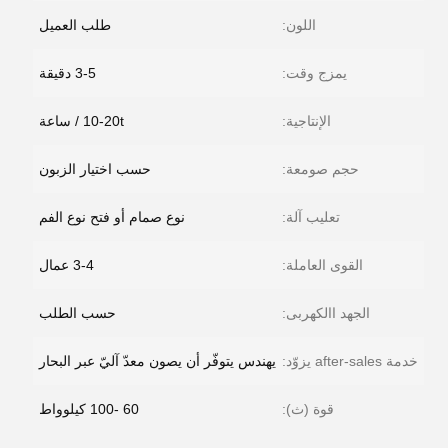
اللون:
طلب العميل
يمزج وقت:
3-5 دقيقة
الإنتاجية:
10-20t / ساعة
حجم صومعة:
حسب اختيار الزبون
تعليب آلة:
نوع صمام أو فتح نوع الفم
القوى العاملة:
3-4 عمال
الجهد االكهربى:
حسب الطلب
خدمة after-sales يزوّد:
يهندس يتوفّر أن يصون معدّ آليّ عبر البحار
قوة (ث):
60 -100 كيلوواط