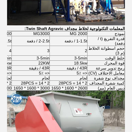
المعلمات التكنولوجية لخلاط مجداف Twin Shaft Agravic:
نموذج
MG 2000
MG3000
G4000
قدرة التفريغ (t /
1-1.5t / دفعة
2-2.5t / دفعة
3-3.5t / دفعة
دفعة)
حجم اسطوانة الخلاط
4
3
2
(م 3)
خلط الوقت
3-5min
3-5min
3-5min
قوة المحرك
18.5kw
22KW
37kw
رمح تدوير سرعة
43R / دقيقة
43R / دقيقة
43R / دقيقة
معامل الاختلاف (CV)
<= 5٪
<= 5٪
<= 5٪
مجداف نوع شفرة
لحام
لحام
لحام
كمية شفرة المجذاف
2 * 14 = 28PCS
2 * 14 = 28PCS
2 * 14 = 28PCS
ديس العام (مم)
2600 * 1600 * 1650
3000 * 1600 * 1650
3000 ** 2200 * 2000