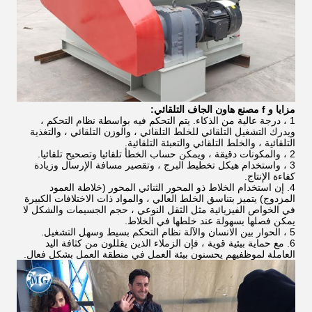
مزايا
و f مصنع هاون الجاف التلقائي:
1 ، درجة عالية من الذكاء. يتم التحكم فيه بواسطة نظام التحكم ،
ويدرك التشغيل التلقائي للخلط التلقائي ، والوزن التلقائي ، والتغذية
التلقائية ، والخلط التلقائي والتعبئة التلقائية.
2 ، والمكونات دقيقة ، ويمكن حساب الخطأ تلقائيا وتصحيح تلقائيا.
3 ، واستخدام هيكل تخطيط البرج ، وتقصير مسافة الإرسال وزيادة
كفاءة الإنتاج.
4. إن استخدام الخلاط ذو المحور الثنائي المحور (خلاطة العمود
المزدوج) يتميز بتناسق الخلط العالي ، والمواد ذات الاختلافات الكبيرة
في الخواص الفيزيائية مثل الثقل النوعي ، حجم الجسيمات والشكل لا
يمكن فصلها بسهولة عند خلطها في الخلاط.
5 ، الحوار بين الانسان والآلة نظام التحكم بسيط وسهل التشغيل.
6. مع حماية بيئية قوية ، فإن الزملاء الذين يقللون من كثافة اليد
العاملة لموظفيهم يحسنون بيئة العمل في منطقة العمل بشكل فعال.