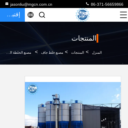
jasonliu@mgcn.com.cn
86-371-56659866
إقتباس
المنتجات
>
>
>
المنزل
المنتجات
مصنع خلط جاف
مصنع الخلطة الجافة التلقائية لخط إنتاج الملاط الجاف الجاف اللاصق