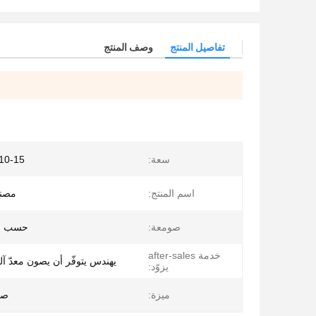
تفاصيل المنتج
وصف المنتج
سعة:
10-15 طن / ساعة
اسم المنتج:
مصنع
صومعة:
حسب اخت
خدمة after-sales
يهندس يتوفّر أن يصون معدّ آلي
يزوّد:
ميزة:
صن