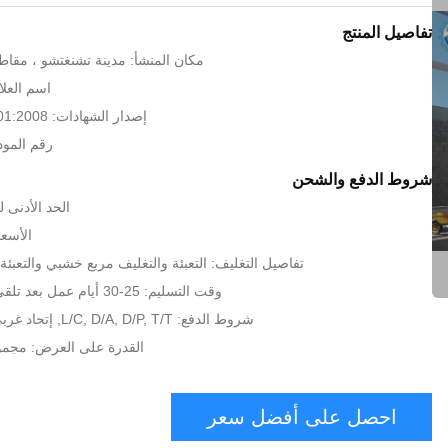
تفاصيل المنتج
مكان المنشأ: مدينة تشنغتشو ، مقاط
اسم العلام
إصدار الشهادات: CE, BV, ISO9001:2008
رقم الموديل: .7
شروط الدفع والشحن
الحد الأدنى لكمية:
الأسعا
تفاصيل التغليف: التعبئة والتغليف مربع خشبي والتعبئة
وقت التسليم: 25-30 أيام عمل بعد تلقي الدفع المتوازن.
شروط الدفع: L/C, D/A, D/P, T/T, إتحاد غربيّ, MoneyGram
القدرة على العرض: مجموعات 100
احصل على أفضل سعر