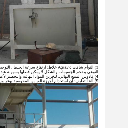
3) التوأم شافت Agravic خلاط: ارتفاع سرعة 
النوعي وحجم الجسيمات والشكل لا يمكن فصلها بسهولة عند 
4) قادوس المنتج النهائي: لتخزين المواد النهائية والتحضير لأعمال التعبئة ، فإن الخلاط الشريطي هو حماية المواد النهائية من العزل أثناء السقوط الثاني.
5) آلة التغليف: إن استخدام أجهزة القياس المحوسبة يوفر وزن دقيق ، أداء مستقر وعملية بسيطة. ومجهزة فم الغبار ، وإنتاج صديقة للبيئة حقا.