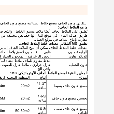
التلقائي هاون الجاف مصنع خلاط الصناعية مصنع هاون الجاف
ما هو الملاط الجاف:
يُطلق على الملاط الجاف أيضًا ملاط ​​مسبق الخلط ، والذي
طريق إضافة الماء ، في موقع البناء. لها خصائص مختلفة من
مقارنة بإنتاج الملاط في موقع العمل.
تطبيق MG التلقائي معدات خلط الملاط الجاف:
معدات خلط الملاط الجاف يمكن أن تنتج الملاط الجاف التالي:
الرابطة هاون
هاون البناء ، هاون لاصق بلاط الحا
الديكور هاون
الجص الزخرفية ، المعجون الجدار ال
ملاط مقاوم للماء ، ملاط ​​مضاد للتآكل
هاون الحماية
واقي الخ.
المعايير الفنية لمصنع الملاط الجاف الأوتوماتيكي MG:
نموذج
انتاج
المنطقة المحتلة
ارتف
1-3T /
مصنع هاون جاف بسيط
20m2
-4m
ساعة
4-5t /
تحسين مصنع هاون جاف
20m2
-5M
ساعة
مصنع هاون جاف نصف
6-8t /
-8m
50-60m2
تلقائي
ساعة