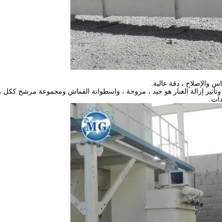
س والإصلاح ، دقة عالية.
 ، وتأثير إزالة الغبار هو جيد ، مروحة ، واسطوانة القماش ومجموعة مرشح ككل 
دات.