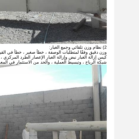
2) نظام وزن تلقائي وجمع الغبار:
وزن دقيق وفقًا لمتطلبات الوصفة ، خطأ صغير ، خطأ في القيا
كيس إزالة الغبار نبض وإزالة الغبار الإعصار الطرد المركزي
شبكة الرياح ، وتبسيط العملية ، والحد من الاستثمار في المع