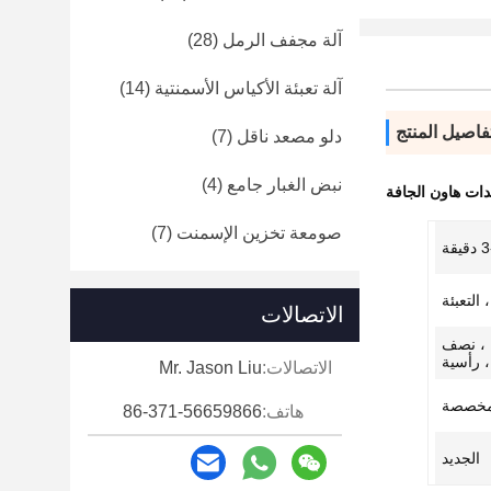
آلة مجفف الرمل
(28)
آلة تعبئة الأكياس الأسمنتية
(14)
فاصيل المنتج
دلو مصعد ناقل
(7)
نبض الغبار جامع
(4)
ات هاون الجافة
صومعة تخزين الإسمنت
(7)
يقة
 التعبئة
الاتصالات
ة ، نصف
، رأسية
الاتصالات:
Mr. Jason Liu
هاتف:
86-371-56659866
الجديد