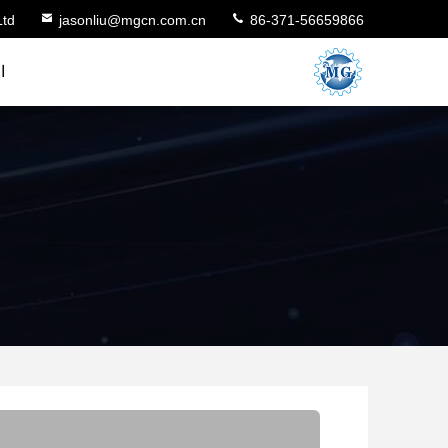
Ltd
jasonliu@mgcn.com.cn
86-371-56659866
ا